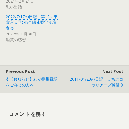
2021年2月21日
思い出話
2022/7/17の日記：第12回東
京六大学OB合唱連盟定期演
奏会
2022年10月30日
鑑賞の感想
Previous Post
Next Post
【お知らせ】わが携帯電話
2011/01/23の日記：えちごコ
をご存じの方へ
ラリアーズ練習
コメントを残す
Alt