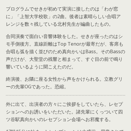
プログラムでせきが初めて実演に接したのは「わが窓
に」「上智大学校歌」の2曲。後者は素晴らしい合唱ア
レンジを数々残している北村先生が編曲したもの。
合同演奏で面白い音響体験をした。せきが座ったのはシ
モ手側後方。直線距離はTop Tenorが最寄だが、客席も
合唱も弧を描く並びのため真向かいはBass。そのBassの
声だけが、大聖堂の残響と相まって、すぐ目の前で鳴り
響いているように聞こえたのだ。
終演後、お隣に座る女性から声をかけられる。立教グリ
ーの先輩OGであった。恐縮。
外に出て、出演者の方々にご挨拶をしていたら、レセプ
ションへのお誘いをいただいた。諸先輩にくっついて四
ツ谷駅真向かいのレセプション会場へお邪魔する。