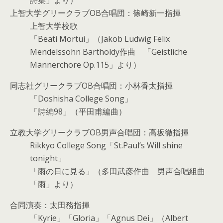
詩集」より）
上智大学グリークラブOB合唱団：篠崎新一指揮
上智大学校歌
「Beati Mortui」（Jakob Ludwig Felix
Mendelssohn Bartholdy作曲 「Geistliche
Mannerchore Op.115」より）
同志社グリークラブOB合唱団：小林香太指揮
「Doshisha College Song」
「詩編98」（平田甫編曲）
立教大学グリークラブOB男声合唱団：高坂徹指揮
Rikkyo College Song「St.Paul’s Will shine
tonight」
「雨の日に見る」（多田武彦作曲 男声合唱組曲
「雨」より）
合同演奏：太田務指揮
「Kyrie」「Gloria」「Agnus Dei」（Albert