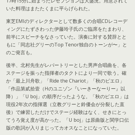
17時15分に始まったレセプションは大盛況。用意されて
いた料理はまたたくまに平らげられた。
東芝EMIのディレクターとして数多くの合唱CDレコーデ
ィングにたずさわった伊藤玲子氏のご臨席をたまわり、
前半にスピーチをなさっていた。演奏に対する賛辞とと
もに「同志社グリーのTop Tenor独自のトーンが〜」と
のご発言も。
後半、北村先生がレパートリーとした男声合唱曲を、各
ステージを振った指揮者のタクトにより一同で歌う。確
か「最上川舟歌」「Ride the Chariot」「秋のピエロ」
「作品第貳拾壹（Hのユニゾン『いーきーなーりー』以
降）」「U boj」の順序だったような。「秋のピエロ」は
現役2年次の指揮選（立教グリーと鈴優会が分裂した直
後）で練習しただけでステージ経験はなく、せきにとっ
てうろ覚え度が高かった。「U boj」は原曲版と関学口伝
版の歌詞が入りまじってカオスなことになっていた。