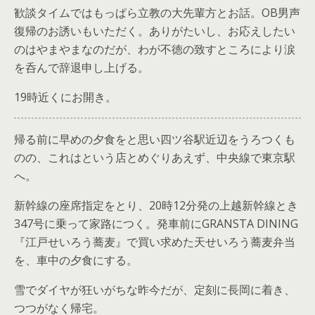
歓談タイムではもっぱら立教の大先輩方とお話。OB男声
復帰のお誘いもいただく。ありがたいし、お応えしたい
のはやまやまなのだが、わが不徳の致すところにより涙
を呑んで辞退申し上げる。
19時近くにお開き。
帰る前に早めの夕食をと思い四ツ谷駅近辺をうろつくも
のの、これはという店とめぐりあえず、中央線で東京駅
へ。
新幹線の座席指定をとり、20時12分発の上越新幹線とき
347号に乗って家路につく。発車前にGRANSTA DINING
『江戸せいろう蕎麦』で買い求めた天せいろう蕎麦弁当
を、車中の夕食にする。
雪でダイヤが狂いがちな昨今だが、定刻に長岡に着き、
つつがなく帰宅。