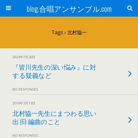
blog.合唱アンサンブル.com
Tags › 北村協一
2023年7月20日
『皆川先生の深い悩み』に対
する疑義など
NO RESPONSES
2016年3月13日
北村協一先生にまつわる思い
出 (6): 編曲のこと
NO RESPONSES