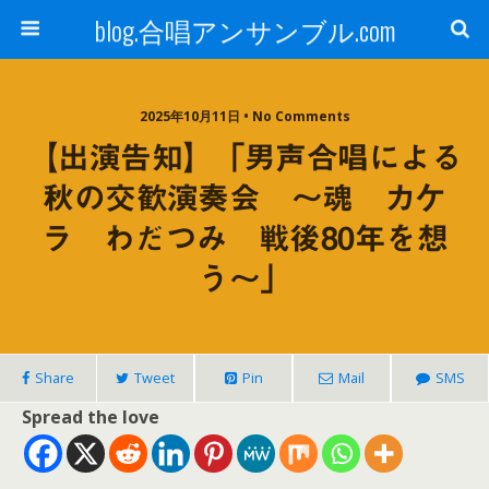
blog.合唱アンサンブル.com
2025年10月11日 • No Comments
【出演告知】「男声合唱による
秋の交歓演奏会 〜魂 カケ
ラ わだつみ 戦後80年を想
う〜」
Share
Tweet
Pin
Mail
SMS
Spread the love