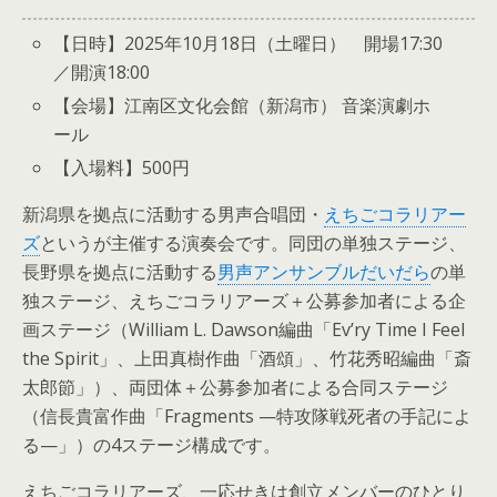
【日時】2025年10月18日（土曜日） 開場17:30
／開演18:00
【会場】江南区文化会館（新潟市） 音楽演劇ホ
ール
【入場料】500円
新潟県を拠点に活動する男声合唱団・
えちごコラリアー
ズ
というが主催する演奏会です。同団の単独ステージ、
長野県を拠点に活動する
男声アンサンブルだいだら
の単
独ステージ、えちごコラリアーズ＋公募参加者による企
画ステージ（William L. Dawson編曲「Ev’ry Time I Feel
the Spirit」、上田真樹作曲「酒頌」、竹花秀昭編曲「斎
太郎節」）、両団体＋公募参加者による合同ステージ
（信長貴富作曲「Fragments —特攻隊戦死者の手記によ
る—」）の4ステージ構成です。
えちごコラリアーズ、一応せきは創立メンバーのひとり