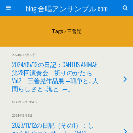
blog.合唱アンサンブル.com
Tags › 三善晃
2024年12月27日
2024/05/12の日記：CANTUS ANIMAE
第28回演奏会「祈りのかたち
Vol.2 三善晃作品展 —戦争と…人
間らしさと…海と…—」
NO RESPONSES
2024年5月3日
2023/11/12の日記（その1）：し
おん秋のコンサート Vol.13