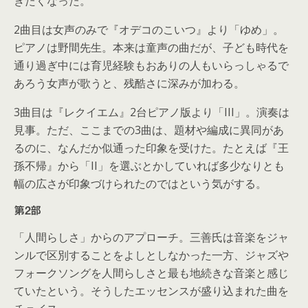
きたくなった。
2曲目は女声のみで『オデコのこいつ』より「ゆめ」。
ピアノは野間先生。本来は童声の曲だが、子ども時代を
通り過ぎ中には育児経験もおありの人もいらっしゃるで
あろう女声が歌うと、残酷さに深みが加わる。
3曲目は『レクイエム』2台ピアノ版より「III」。演奏は
見事。ただ、ここまでの3曲は、題材や編成に異同があ
るのに、なんだか似通った印象を受けた。たとえば『王
孫不帰』から「II」を選ぶとかしていれば多少なりとも
幅の広さが印象づけられたのではという気がする。
第2部
「人間らしさ」からのアプローチ。三善氏は音楽をジャ
ンルで区別することをよしとしなかった一方、ジャズや
フォークソングを人間らしさと最も地続きな音楽と感じ
ていたという。そうしたエッセンスが盛り込まれた曲を