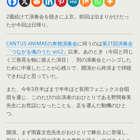
2週続けて演奏会を聴きに上京。前回は泊まりがけだっ
たが今回は日帰り。
CANTUS ANIMAEの単独演奏会
に伺うのは
第21回演奏会
「つながる魂のうた vol.2」
以来。あのとき（今回と同じ
く三善晃を軸に据えた演目）、別の演奏会とハシゴした
ために中座したことが心残りで、開演から終演まで拝聴
できればと思っていた。
また、今年3月半ばまで半年ほど長岡フェニックス合唱
団を通じ、このたびの出演者のおひとりである野間春美
先生にお世話になったことも、足を運んだ動機のひと
つ。
開演。まず雨森文也先生がおひとりで舞台上に登場し、