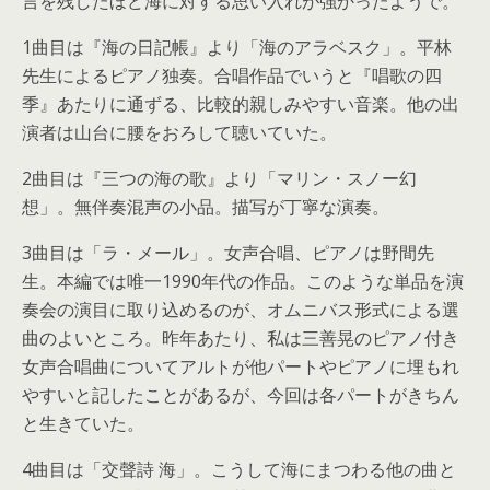
言を残したほど海に対する思い入れが強かったようで。
1曲目は『海の日記帳』より「海のアラベスク」。平林
先生によるピアノ独奏。合唱作品でいうと『唱歌の四
季』あたりに通ずる、比較的親しみやすい音楽。他の出
演者は山台に腰をおろして聴いていた。
2曲目は『三つの海の歌』より「マリン・スノー幻
想」。無伴奏混声の小品。描写が丁寧な演奏。
3曲目は「ラ・メール」。女声合唱、ピアノは野間先
生。本編では唯一1990年代の作品。このような単品を演
奏会の演目に取り込めるのが、オムニバス形式による選
曲のよいところ。昨年あたり、私は三善晃のピアノ付き
女声合唱曲についてアルトが他パートやピアノに埋もれ
やすいと記したことがあるが、今回は各パートがきちん
と生きていた。
4曲目は「交聲詩 海」。こうして海にまつわる他の曲と