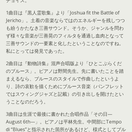
チョイス。
1曲目は『黒人霊歌集』より「Joshua fit the Battle of
Jericho」。土着の音楽ならではのエネルギーを残しつつ
も紛うかたなき三善サウンド。そうか、ジャンルを問わ
ず様々な音楽が三善晃のフィルタを通過し血肉となって
三善サウンドの一要素と化したということなのですね。
私にとっては発見であった。
2曲目は『動物詩集』混声合唱版より「ひとこぶらくだ
のブルース」。ピアノは野間先生。先に書いたことを踏
まえるなら、ブルースのスタイルで作曲したというよ
り、詩の哀歓を描くためにブルース音楽（パンフレット
ではスウィングジャズと記載）の引き出しを開けたとい
うことなのだろう。
3曲目は生涯で最後に書かれた合唱作品「その日—
August 6th—」。ピアノは平林先生。中間部にTempo
di “Blues”と指示された箇所があるけど、様式としてブル