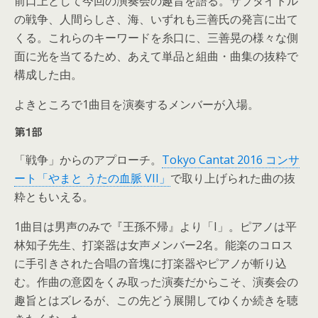
前口上として今回の演奏会の趣旨を語る。サブタイトル
の戦争、人間らしさ、海、いずれも三善氏の発言に出て
くる。これらのキーワードを糸口に、三善晃の様々な側
面に光を当てるため、あえて単品と組曲・曲集の抜粋で
構成した由。
よきところで1曲目を演奏するメンバーが入場。
第1部
「戦争」からのアプローチ。
Tokyo Cantat 2016 コンサ
ート「やまと うたの血脈 VII」
で取り上げられた曲の抜
粋ともいえる。
1曲目は男声のみで『王孫不帰』より「I」。ピアノは平
林知子先生、打楽器は女声メンバー2名。能楽のコロス
に手引きされた合唱の音塊に打楽器やピアノが斬り込
む。作曲の意図をくみ取った演奏だからこそ、演奏会の
趣旨とはズレるが、この先どう展開してゆくか続きを聴