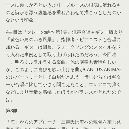
ースに乗っかるというより、ブルースの根底に流れるも
のと詩から漂う虚無感を重ね合わせて描こうとしたのか
なという印象。
4曲目は『クレーの絵本 第1集』混声合唱＋ギター版より
「黄色い鳥のいる風景」。指揮者・ピアニストも合唱に
加わる。ギターは団員。フォークソングのスタイルを取
り入れた事例として取り上げられたのだろう。今回唯
一、明るくルラルラする楽曲。他の演奏も素晴らしい
が、このように喜びを歌い上げる曲がCANTUS ANIMAE
のレパートリーとして白眉だと思う。惜しむらくはギタ
ーが合唱に比して小さく聞こえたこと。エレアコで弾く
などにより音量を増幅したほうがバランスがとれたので
は。
第3部
「海」からのアプローチ。三善氏は海への散骨を望む発