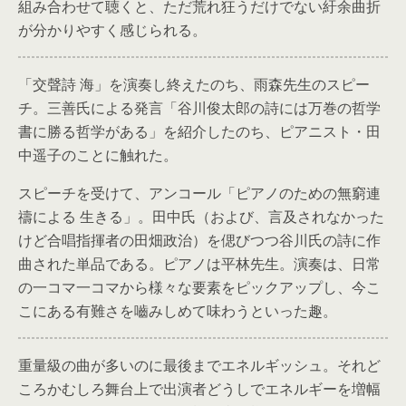
組み合わせて聴くと、ただ荒れ狂うだけでない紆余曲折
が分かりやすく感じられる。
「交聲詩 海」を演奏し終えたのち、雨森先生のスピー
チ。三善氏による発言「谷川俊太郎の詩には万巻の哲学
書に勝る哲学がある」を紹介したのち、ピアニスト・田
中遥子のことに触れた。
スピーチを受けて、アンコール「ピアノのための無窮連
禱による 生きる」。田中氏（および、言及されなかった
けど合唱指揮者の田畑政治）を偲びつつ谷川氏の詩に作
曲された単品である。ピアノは平林先生。演奏は、日常
の一コマ一コマから様々な要素をピックアップし、今こ
こにある有難さを嚙みしめて味わうといった趣。
重量級の曲が多いのに最後までエネルギッシュ。それど
ころかむしろ舞台上で出演者どうしでエネルギーを増幅