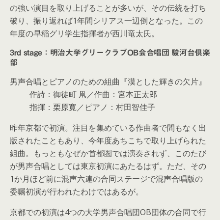
の強い演目を取り上げることが多いが、その伝統を打ち
破り、振り返れば1年間シリアス一辺倒となった。この
年度の早稲グリ学生指揮者が西川竜太氏。
3rd stage：明治大学グリークラブOB会合唱団 駿河台倶楽
部
男声合唱とピアノのための組曲『漠とした輝きの欠片』
作詩：御徒町 凧／作曲：宮本正太郎
指揮：栗原寛／ピアノ：村田智佳子
昨年京都で初演。注目を集めている作曲者で間もなく出
版されたこともあり、今年度あちこちで取り上げられた
組曲。もっともなぜか首都圏では演奏されず、このたび
が男声合唱としては東京初演にあたるはず。ただ、その
1か月ほど前に混声六連の合同ステージで混声合唱版の
委嘱初演が行われたわけではあるが。
京都での初演は4つの大学男声合唱団OB団体の合同で行