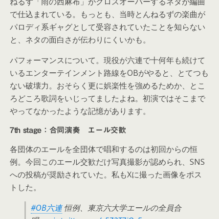
ねるず「雨の西麻布」がクロスオーバーするネタが編曲
で仕込まれている。もっとも、当時とんねるずの楽曲が
パロディ系ギャグとして受容されていたことを知らない
と、ネタの面白さが伝わりにくいかも。
パフォーマンスについて。現役が六連で十何年も続けて
いるエンターテインメント路線をOBがやると、とてつも
ない破壊力。おそらく更に娯楽性を強めるためか、とこ
ろどころ歌詞をいじってましたよね。初演ではそこまで
やってなかったような記憶があります。
7th stage：合同演奏 エール交歓
各団体のエールを全団体で唱和するのは初回からの恒
例。今回このエール交歓だけ写真撮影が認められ、SNS
への投稿が奨励されていた。私もXに撮った画像をポス
トした。
#OB六連
恒例、東京六大学エールの全員合