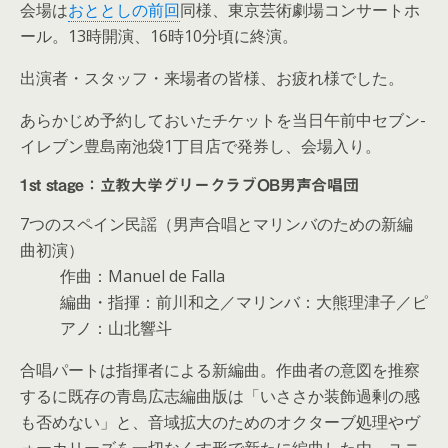
会場は
おととしの前回
同様、東京芸術劇場コンサートホ
ール。13時開演、16時10分頃に終演。
出演者・スタッフ・来場者の皆様、お疲れ様でした。
あらかじめ予約しておいたチケットを当日午前中セブン-
イレブン豊島南池袋1丁目店で発券し、会場入り。
1st stage：立教大学グリークラブOB男声合唱団
7つのスペイン民謡（男声合唱とマリンバのための新編
曲初演）
作曲：Manuel de Falla
編曲・指揮：前川和之／マリンバ：大熊理津子／ピ
アノ：山北響斗
合唱パートは指揮者による新編曲。作曲者の意図を推察
するに既存の青島広志編曲版は「いささか装飾過剰の感
も否めない」と、音域拡大のためのオクターブ処理やヴ