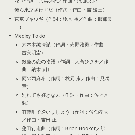
花（作詞：武島羽衣／作曲：滝 廉太郎）
俺ら東京さ行ぐだ（作詞・作曲：吉 幾三）
東京ブギウギ（作詞：鈴木 勝／作曲：服部良
一）
Medley Tokio
六本木純情派（作詞：売野雅勇／作曲：
吉実明宏）
銀座の恋の物語（作詞：大高ひさを／作
曲：鏑木 創）
雨の西麻布（作詞：秋元 康／作曲：見岳
章）
別れても好きな人（作詞・作曲：佐々木
勉）
有楽町で逢いましょう（作詞：佐伯孝夫
／作曲：吉田 正）
蒲田行進曲（作詞：Brian Hooker／訳