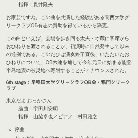
指揮：貫井隆夫
お家芸ですね。この曲を共演した経験がある関西大学グ
リークラブOB有志の賛助を得ているから猶更。
この曲といえば、会場を歩き回る太夫・才蔵に客席から
おひねりを渡されることが、初演時に自然発生して以来
の通例である。このたびは演奏終了直後、いただいたお
ひねりについて、OB六連を通して今年元日に始まる能登
半島地震の被災地へ寄附することがアナウンスされた。
6th stage：早稲田大学グリークラブOB会・稲門グリーク
ラブ
東京だよ おっかさん
編曲：宇田川安明
指揮：山脇卓也／ピアノ：村田雅之
序曲