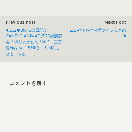
Previous Post
Next Post
2024/05/12の日記：
2024年のMY合唱ライフまとめ
CANTUS ANIMAE 第28回演奏
会「祈りのかたち Vol.2 三善
晃作品展 —戦争と…人間らし
さと…海と…—」
コメントを残す
Alt