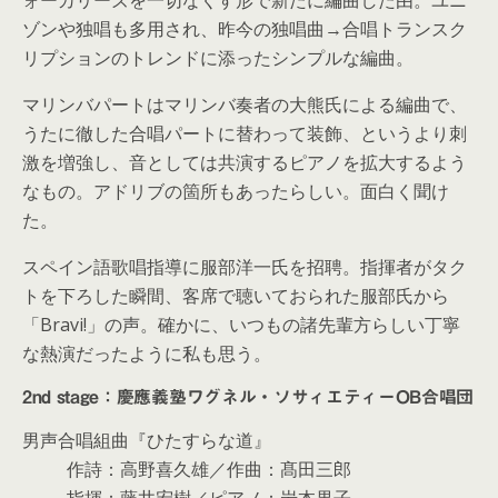
ォーカリーズを一切なくす形で新たに編曲した由。ユニ
ゾンや独唱も多用され、昨今の独唱曲→合唱トランスク
リプションのトレンドに添ったシンプルな編曲。
マリンバパートはマリンバ奏者の大熊氏による編曲で、
うたに徹した合唱パートに替わって装飾、というより刺
激を増強し、音としては共演するピアノを拡大するよう
なもの。アドリブの箇所もあったらしい。面白く聞け
た。
スペイン語歌唱指導に服部洋一氏を招聘。指揮者がタク
トを下ろした瞬間、客席で聴いておられた服部氏から
「Bravi!」の声。確かに、いつもの諸先輩方らしい丁寧
な熱演だったように私も思う。
2nd stage：慶應義塾ワグネル・ソサィエティーOB合唱団
男声合唱組曲『ひたすらな道』
作詩：高野喜久雄／作曲：髙田三郎