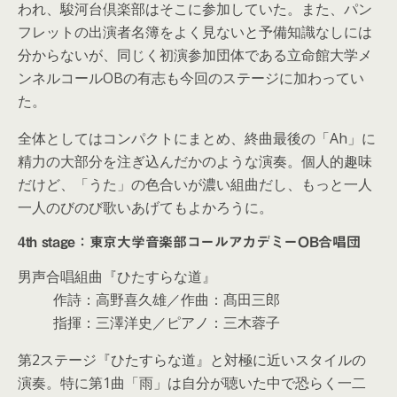
われ、駿河台倶楽部はそこに参加していた。また、パン
フレットの出演者名簿をよく見ないと予備知識なしには
分からないが、同じく初演参加団体である立命館大学メ
ンネルコールOBの有志も今回のステージに加わってい
た。
全体としてはコンパクトにまとめ、終曲最後の「Ah」に
精力の大部分を注ぎ込んだかのような演奏。個人的趣味
だけど、「うた」の色合いが濃い組曲だし、もっと一人
一人のびのび歌いあげてもよかろうに。
4th stage：東京大学音楽部コールアカデミーOB合唱団
男声合唱組曲『ひたすらな道』
作詩：高野喜久雄／作曲：髙田三郎
指揮：三澤洋史／ピアノ：三木蓉子
第2ステージ『ひたすらな道』と対極に近いスタイルの
演奏。特に第1曲「雨」は自分が聴いた中で恐らく一二