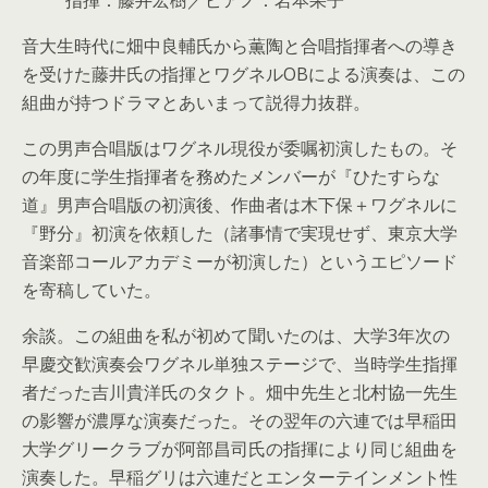
指揮：藤井宏樹／ピアノ：岩本果子
音大生時代に畑中良輔氏から薫陶と合唱指揮者への導き
を受けた藤井氏の指揮とワグネルOBによる演奏は、この
組曲が持つドラマとあいまって説得力抜群。
この男声合唱版はワグネル現役が委嘱初演したもの。そ
の年度に学生指揮者を務めたメンバーが『ひたすらな
道』男声合唱版の初演後、作曲者は木下保＋ワグネルに
『野分』初演を依頼した（諸事情で実現せず、東京大学
音楽部コールアカデミーが初演した）というエピソード
を寄稿していた。
余談。この組曲を私が初めて聞いたのは、大学3年次の
早慶交歓演奏会ワグネル単独ステージで、当時学生指揮
者だった吉川貴洋氏のタクト。畑中先生と北村協一先生
の影響が濃厚な演奏だった。その翌年の六連では早稲田
大学グリークラブが阿部昌司氏の指揮により同じ組曲を
演奏した。早稲グリは六連だとエンターテインメント性