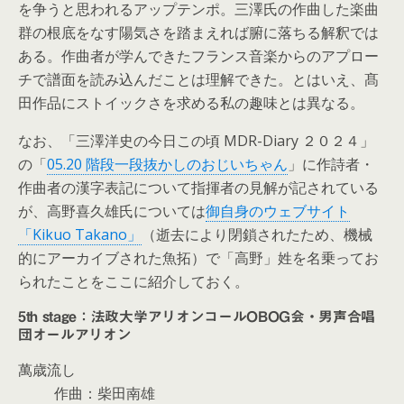
を争うと思われるアップテンポ。三澤氏の作曲した楽曲
群の根底をなす陽気さを踏まえれば腑に落ちる解釈では
ある。作曲者が学んできたフランス音楽からのアプロー
チで譜面を読み込んだことは理解できた。とはいえ、髙
田作品にストイックさを求める私の趣味とは異なる。
なお、「三澤洋史の今日この頃 MDR-Diary ２０２４」
の「
05.20 階段一段抜かしのおじいちゃん
」に作詩者・
作曲者の漢字表記について指揮者の見解が記されている
が、高野喜久雄氏については
御自身のウェブサイト
「Kikuo Takano」
（逝去により閉鎖されたため、機械
的にアーカイブされた魚拓）で「高野」姓を名乗ってお
られたことをここに紹介しておく。
5th stage：法政大学アリオンコールOBOG会・男声合唱
団オールアリオン
萬歳流し
作曲：柴田南雄