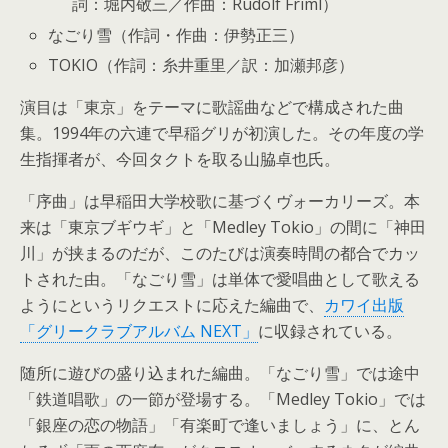
詞：堀内敬三／作曲：Rudolf Friml）
なごり雪（作詞・作曲：伊勢正三）
TOKIO（作詞：糸井重里／訳：加瀬邦彦）
演目は「東京」をテーマに歌謡曲などで構成された曲
集。1994年の六連で早稲グリが初演した。その年度の学
生指揮者が、今回タクトを取る山脇卓也氏。
「序曲」は早稲田大学校歌に基づくヴォーカリーズ。本
来は「東京ブギウギ」と「Medley Tokio」の間に「神田
川」が挟まるのだが、このたびは演奏時間の都合でカッ
トされた由。「なごり雪」は単体で愛唱曲として歌える
ようにというリクエストに応えた編曲で、
カワイ出版
「グリークラブアルバム NEXT」
に収録されている。
随所に遊びの盛り込まれた編曲。「なごり雪」では途中
「鉄道唱歌」の一節が登場する。「Medley Tokio」では
「銀座の恋の物語」「有楽町で逢いましょう」に、とん