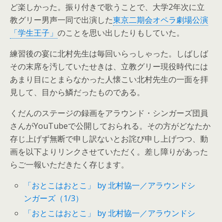
ど楽しかった。振り付きで歌うことで、大学2年次に立
教グリー男声一同で出演した
東京二期会オペラ劇場公演
「学生王子」
のことを思い出したりもしていた。
練習後の宴に北村先生は毎回いらっしゃった。しばしば
その末席を汚していたせきは、立教グリー現役時代には
あまり目にとまらなかった人懐こい北村先生の一面を拝
見して、目から鱗だったものである。
くだんのステージの録画をアラウンド・シンガーズ団員
さんがYouTubeで公開しておられる。その方がどなたか
存じ上げず無断で申し訳ないとお詫び申し上げつつ、動
画を以下よりリンクさせていただく。差し障りがあった
らご一報いただきたく存じます。
「おとこはおとこ」 by 北村協一／アラウンドシ
ンガーズ（1/3）
「おとこはおとこ」 by 北村協一／アラウンドシ