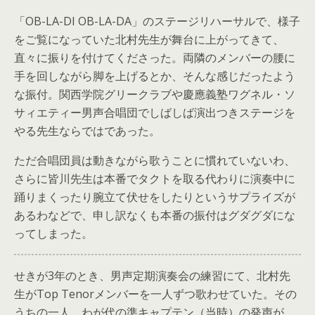
「OB-LA-DI OB-LA-DA」のステージリハーサルで、様子
をご覧になっていた北村先生が舞台に上がってきて、
直々に振りを付けてくださった。両隣のメンバーの腰に
手を回しながら脚を上げるとか、そんな感じだったよう
な振付。関西学院グリークラブや慶應義塾ワグネル・ソ
サィエティー男声合唱団でしばしば演出つきステージを
やる先生ならではであった。
ただ合唱団員は動きながら歌うことに慣れていないわ、
さらに皆川先生は本番でタクトを取る代わりに演奏中に
踊りまくったり腕立て伏せをしたりというサプライズが
あるわなどで、申し訳なくも本番の振付はグダグダにな
ってしまった。
せきが3年のとき、男声定期演奏会の練習にて、北村先
生がTop Tenorメンバーを一人ずつ歌わせていた。その
うちの一人、わが代の準キャプテン（当時）の発声が、