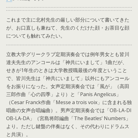
これまで主に北村先生の厳しい部分について書いてきた
が、お口直しも兼ねて、先生のくだけた顔・お茶目な顔
についても触れてみたい。
立教大学グリークラブ定期演奏会では例年男女とも皆川
達夫先生のアンコールは「神共にいまして」1曲だが、
せきが1年生のときは大学教授職最後の年度ということ
で、皆川先生は「神共にいまして」以外にもアンコール
をお振りになった。女声定期演奏会では「風が」（高田
三郎作曲「心の四季」より）と「Panis Angelicus」
（Cesar Franck作曲「Messe a trois voix」に含まれる独
唱曲の女声合唱編曲）。男声定期演奏会では「OB-LA-DI
OB-LA-DA」（宮島将郎編曲「The Beatles’ Numbers」
より。ただし鍵盤の伴奏はなく、その代わりにドラムス
と共演）。