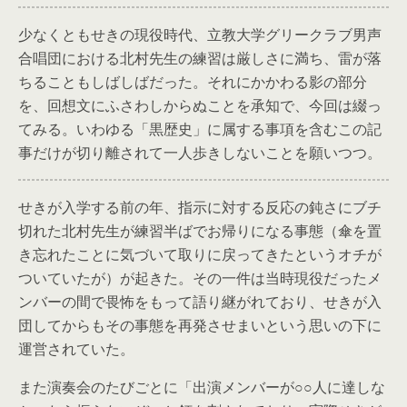
少なくともせきの現役時代、立教大学グリークラブ男声
合唱団における北村先生の練習は厳しさに満ち、雷が落
ちることもしばしばだった。それにかかわる影の部分
を、回想文にふさわしからぬことを承知で、今回は綴っ
てみる。いわゆる「黒歴史」に属する事項を含むこの記
事だけが切り離されて一人歩きしないことを願いつつ。
せきが入学する前の年、指示に対する反応の鈍さにブチ
切れた北村先生が練習半ばでお帰りになる事態（傘を置
き忘れたことに気づいて取りに戻ってきたというオチが
ついていたが）が起きた。その一件は当時現役だったメ
ンバーの間で畏怖をもって語り継がれており、せきが入
団してからもその事態を再発させまいという思いの下に
運営されていた。
また演奏会のたびごとに「出演メンバーが○○人に達しな