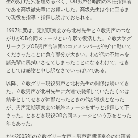
生の抜けた穴を埋めるべく、OB男声合唱団の常任指揮者
である高坂徹先輩にお願いした。高坂先生は今に至るま
で現役を指導・指揮し続けておられる。
1997年度は、定期演奏会から北村先生と立教男声のつな
がりがOB合同ステージという形で復活した。立教大学グ
リークラブOB男声合唱団のコアメンバーが仲介に動いて
くださったことに負う部分が大きい。わが代の不始末を
諸先輩に尻拭いさせてしまったことになるわけで、せき
としては感謝と申し訳なさでいっぱいである。
以降、立教グリー現役男声と北村先生の関係は続いてき
た。立教男声が北村先生に六連で指揮していただくのは
結果としてせきが幹部だったときの代が最後となった
が、男声定期演奏会の最終ステージをずっと指揮して下
さった。ときどき現役OB合同ステージという形をとった
年もあった。
だが2005年の立教グリー女声・男声定期演奏会の出演者