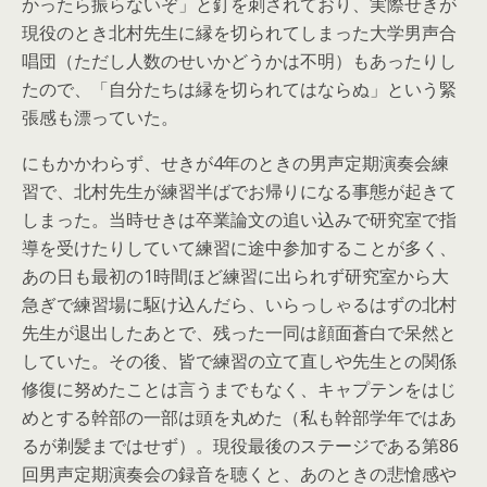
かったら振らないぞ」と釘を刺されており、実際せきが
現役のとき北村先生に縁を切られてしまった大学男声合
唱団（ただし人数のせいかどうかは不明）もあったりし
たので、「自分たちは縁を切られてはならぬ」という緊
張感も漂っていた。
にもかかわらず、せきが4年のときの男声定期演奏会練
習で、北村先生が練習半ばでお帰りになる事態が起きて
しまった。当時せきは卒業論文の追い込みで研究室で指
導を受けたりしていて練習に途中参加することが多く、
あの日も最初の1時間ほど練習に出られず研究室から大
急ぎで練習場に駆け込んだら、いらっしゃるはずの北村
先生が退出したあとで、残った一同は顔面蒼白で呆然と
していた。その後、皆で練習の立て直しや先生との関係
修復に努めたことは言うまでもなく、キャプテンをはじ
めとする幹部の一部は頭を丸めた（私も幹部学年ではあ
るが剃髪まではせず）。現役最後のステージである第86
回男声定期演奏会の録音を聴くと、あのときの悲愴感や