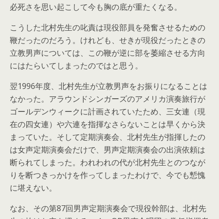
必死さを思い起こして今も胸の底が重たくなる。
こうした北村先生の叱責は現役部員を発奮させるための
鞭だったのだろう。けれども、せきが現役だったときの
立教男声については、この鞭が逆に部を萎縮させる方向
にはたらいてしまったのではと思う。
翌1996年度、北村先生が立教男声をお振りになることは
なかった。アラウンドシンガーズのアメリカ演奏旅行が
ゴールデンウィークに計画されていたため、三女連（現
在の四女連）や六連を指揮なさらないことは早くから決
まっていた。そして定期演奏会、北村先生が指揮したの
は女声定期演奏会だけで、男声定期演奏会の出演依頼は
断られてしまった。われわれの代が北村先生とのつなが
りを断つきっかけを作ってしまったわけで、今でも慙愧
に堪えない。
なお、その第87回男声定期演奏会で現役幹部は、北村先