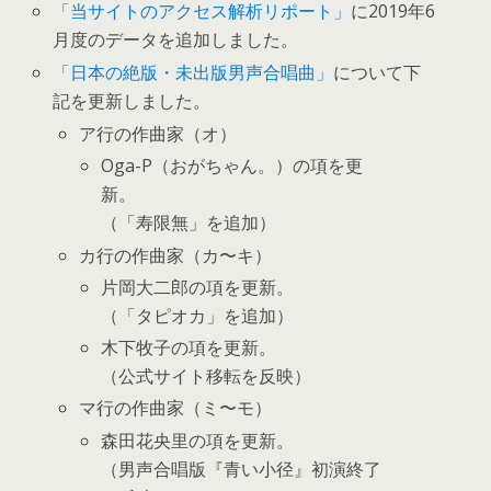
「当サイトのアクセス解析リポート」
に2019年6
月度のデータを追加しました。
「日本の絶版・未出版男声合唱曲」
について下
記を更新しました。
ア行の作曲家（オ）
Oga-P（おがちゃん。）の項を更
新。
（「寿限無」を追加）
カ行の作曲家（カ〜キ）
片岡大二郎の項を更新。
（「タピオカ」を追加）
木下牧子の項を更新。
（公式サイト移転を反映）
マ行の作曲家（ミ〜モ）
森田花央里の項を更新。
（男声合唱版『青い小径』初演終了