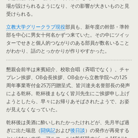
場が設けられるようになり、その影響が大きいものと見
受けられる。
立教大学グリークラブ現役
部員も、新年度の幹部・準幹
部を中心に男女十何名かずつ来ていた。その中にツイッ
ターでせきと個人的つながりのある部員が数名いること
がわかり、話のとっかかりが作りやすかった。
懇親会前半は来賓紹介、校歌合唱（斉唱でなく）、チャ
プレン挨拶、OB会長挨拶、OB会から立教学院への125
周年事業寄付金25万円贈呈式、皆川達夫名誉部長の発声
による乾杯。乾杯後まもなく皆川先生にご挨拶申し上げ
ようとしたら、早々にお帰りあそばされたようで、お姿
が見えなくなっていた。
乾杯後は美酒に酔いしれたかったけれどが、先月半ば過
ぎに出た喘息（
闘病記
および
後日談
）の発作が再発する