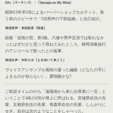
53’s（ゴーサンズ）：「Georgia on My Mind」
昭和53年卒OBによるバーバーショップカルテット。歌
う前のスピーチで「OB男声の下部組織」と自己紹介。
現役男声：多田武彦「雨後」
組曲「追憶の窓」第3曲。六連や男声定演では歌わなか
ったはずだがと思って尋ねてみたところ、静岡演奏旅行
のアンコールで歌ったとの返事。
現役女声：中村八大「上を向いて歩こう」
ヴォイスアンサンブル風味の凝った編曲（どなたの手に
よるものか知らない）。愛唱曲かな?
ご歓談タイムののち「遠隔地から来た出席者に一言」と
いうことで4名のOBが壇上に呼ばれる。宮城県在住の先
輩、京都府在住の先輩、青森県在住の先輩、しんがりに
せき。自分は次のようなことをしゃべった。