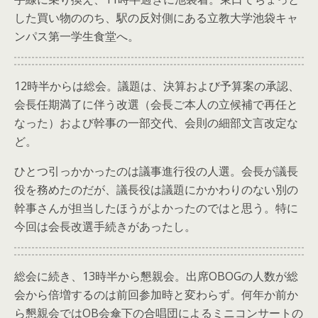
した買い物ののち、駅の反対側にある立教大学池袋キャ
ンパス第一学生食堂へ。
12時半からは総会。議題は、決算および予算案の承認、
会長任期満了に伴う改選（会長ご本人の立候補で再任と
なった）および幹事の一部交代、会則の細部文言改定な
ど。
ひとつ引っかかったのは議事進行役の人選。会長が議長
役を務めたのだが、議長役は議題にかかわりのない別の
幹事さんが担当したほうがよかったのではと思う。特に
今回は会長改選手続きがあったし。
総会に続き、13時半から懇親会。出席OBOGの人数が総
会から倍増するのは前回参加時と変わらず。何年か前か
ら懇親会ではOB会傘下の合唱団によるミニコンサートの