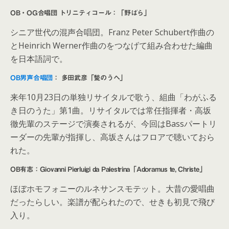
OB・OG合唱団 トリニティコール：「野ばら」
シニア世代の混声合唱団。Franz Peter Schubert作曲の
とHeinrich Werner作曲のをつなげて組み合わせた編曲
を日本語詞で。
OB男声合唱団
： 多田武彦「甃のうへ」
来年10月23日の単独リサイタルで歌う、組曲「わがふる
き日のうた」第1曲。リサイタルでは常任指揮者・高坂
徹先輩のステージで演奏されるが、今回はBassパートリ
ーダーの先輩が指揮し、高坂さんはフロアで聴いておら
れた。
OB有志：Giovanni Pierluigi da Palestrina「Adoramus te, Christe」
ほぼホモフォニーのルネサンスモテット。大昔の愛唱曲
だったらしい。楽譜が配られたので、せきも初見で飛び
入り。