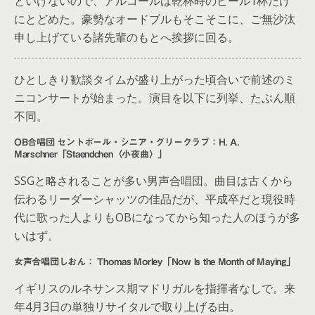
といけないので、アルコールは乾杯時のビール1杯だけ
にとどめた。豪勢なオードブルもそこそこに、ご無沙汰
申し上げている諸先輩のもとへ挨拶に回る。
ひとしきり歓談タイムが盛り上がった頃合いで前述のミ
ニコンサートが始まった。演目を以下に列挙、たぶん順
不同。
OB合唱団 セントポール・シニア・グリークラブ：H. A.
Marschner「Staendchen〈小夜曲〉」
SSGと略されることが多い男声合唱団。曲目は古くから
伝わるリーダーシャッツの佳品だが、平成卒だと現役時
代に歌った人よりもOBになってから知った人のほうが多
いはず。
女声合唱団しおん： Thomas Morley「Now Is the Month of Maying」
イギリスのルネサンス期マドリガルを指揮者なしで。来
年4月3日の単独リサイタルで取り上げる由。