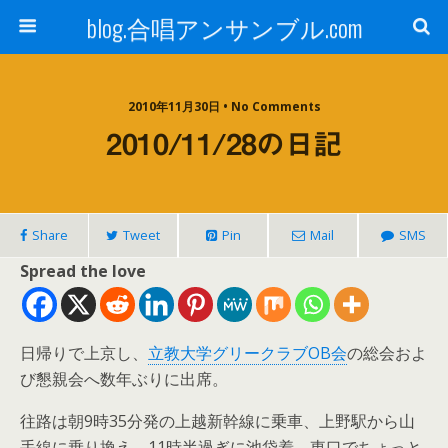
blog.合唱アンサンブル.com
2010年11月30日 • No Comments
2010/11/28の日記
Share
Tweet
Pin
Mail
SMS
Spread the love
日帰りで上京し、
立教大学グリークラブOB会
の総会およ
び懇親会へ数年ぶりに出席。
往路は朝9時35分発の上越新幹線に乗車、上野駅から山
手線に乗り換え、11時半過ぎに池袋着。東口でちょっと