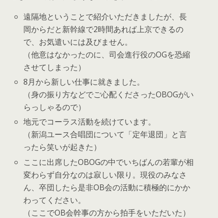
遠隔地ということで紹介いただきましたが、長
岡からだと新幹線で2時間あれば上京できるの
で、お気遣いには及びません。
（他意はなかったのに、司会進行役のOGを恐縮
させてしまった）
8月から新しい仕事に就きました。
（身の振り方などでご心配くださったOBOGがい
らっしゃるので）
地元でコーラス活動を続けています。
（新潟ユース合唱団について「定年退団」と言
ったら笑いが起きた）
ここに出席したOBOGの中でいちばんの若輩が相
変わらず自分なのは寂しい限り。現役のみなさ
ん、卒団したら是非OB会の活動に積極的にかか
わってください。
（ここでOB会幹事の方から拍手をいただいた）