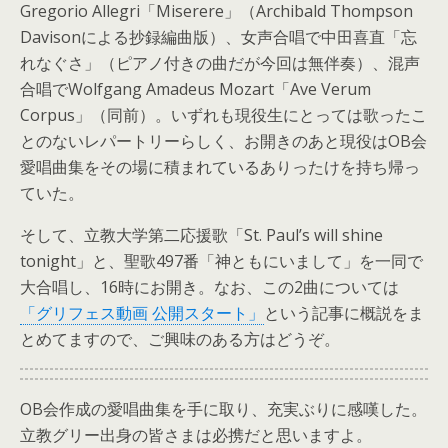
Gregorio Allegri「Miserere」（Archibald Thompson
Davisonによる抄録編曲版）、女声合唱で中田喜直「忘
れなぐさ」（ピアノ付きの曲だが今回は無伴奏）、混声
合唱でWolfgang Amadeus Mozart「Ave Verum
Corpus」（同前）。いずれも現役生にとっては歌ったこ
とのないレパートリーらしく、お開きのあと現役はOB会
愛唱曲集をその場に積まれているありったけを持ち帰っ
ていた。
そして、立教大学第二応援歌「St. Paul’s will shine
tonight」と、聖歌497番「神ともにいまして」を一同で
大合唱し、16時にお開き。なお、この2曲については
「グリフェス動画 公開スタート」
という記事に概説をま
とめてますので、ご興味のある方はどうぞ。
OB会作成の愛唱曲集を手に取り、充実ぶりに感嘆した。
立教グリー出身の皆さまは必携だと思いますよ。