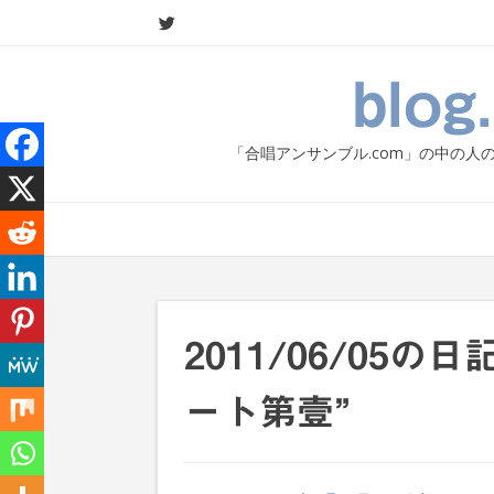
Skip
to
content
blo
「合唱アンサンブル.com」の中の
2011/06/05
ート第壹”