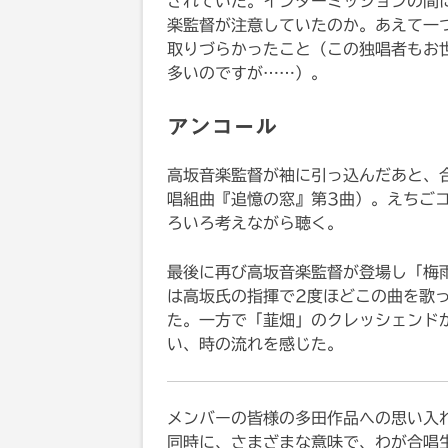
されていた。インターミッションの間
楽監督が注意していたのか。あえて一つ
取りづらかったこと（この独唱者もお
多いのですが……）。
アンコール
高坂音楽監督が袖に引っ込んだあと、
唱組曲『追憶の窓』第3曲）。えちご
ろいろ考えながら聴く。
最後に再び高坂音楽監督が登場し「梅
は高坂氏の指揮で2度ほどこの曲を歌
た。一方で「韮畑」のクレッシェンド
い、時の流れを感じた。
メンバーの皆様の多田作品への思い入
同時に、さまざまな意味で、わが合唱