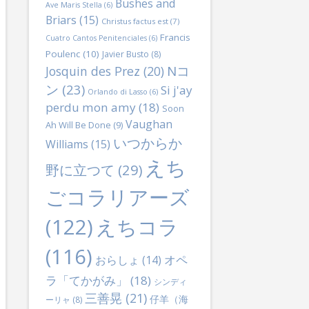
Bushes and
Ave Maris Stella
(6)
Briars
(15)
Christus factus est
(7)
Francis
Cuatro Cantos Penitenciales
(6)
Poulenc
(10)
Javier Busto
(8)
Nコ
Josquin des Prez
(20)
ン
(23)
Si j'ay
Orlando di Lasso
(6)
perdu mon amy
(18)
Soon
Vaughan
Ah Will Be Done
(9)
いつからか
Williams
(15)
えち
野に立つて
(29)
ごコラリアーズ
(122)
えちコラ
(116)
オペ
おらしょ
(14)
ラ「てかがみ」
(18)
シンディ
三善晃
(21)
仔羊（海
ーリャ
(8)