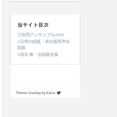
当サイト目次
◎合唱アンサンブル.com
○日本の絶版・未出版男声合
唱曲
○清水 脩・合唱曲全集
lternative:
Theme: Overlay by
Kaira
.