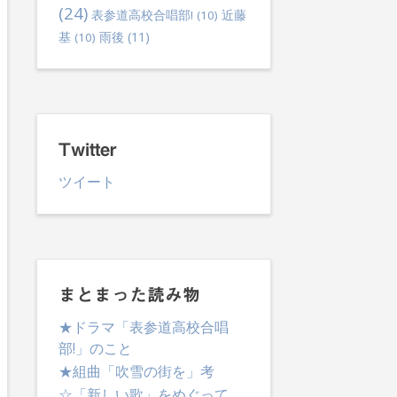
(24)
表参道高校合唱部!
(10)
近藤
雨後
(11)
基
(10)
Twitter
ツイート
まとまった読み物
★ドラマ「表参道高校合唱
部!」のこと
★組曲「吹雪の街を」考
☆「新しい歌」をめぐって