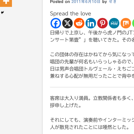
Posted on
2011年6月10日
by
せき
Spread the love
日帰りで上京し、午後から虎ノ門のJ
ンサート第壹”」を聴いてきた。その
この団体の存在はかねてから気になっ
唱団の先輩が何名もいらっしゃるので
日は男声合唱団トルヴェール・えちご
兼ねする心配が無用だったことで背中
客席は大入り満員。立教関係者も多く
拶申し上げた。
それにしても、演奏前やインターミッ
人が散見されたことには唖然とした。