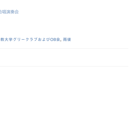
学合唱演奏会
立教大学グリークラブおよびOB会
,
雨後
A