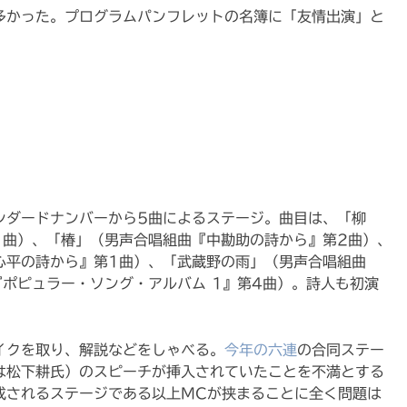
多かった。プログラムパンフレットの名簿に「友情出演」と
タンダードナンバーから5曲によるステージ。曲目は、「柳
1曲）、「椿」（男声合唱組曲『中勘助の詩から』第2曲）、
心平の詩から』第1曲）、「武蔵野の雨」（男声合唱組曲
ポピュラー・ソング・アルバム 1』第4曲）。詩人も初演
イクを取り、解説などをしゃべる。
今年の六連
の合同ステー
は松下耕氏）のスピーチが挿入されていたことを不満とする
成されるステージである以上MCが挟まることに全く問題は