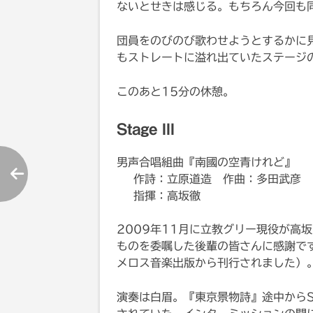
ないとせきは感じる。もちろん今回も
団員をのびのび歌わせようとするかに
もストレートに溢れ出ていたステージ
このあと15分の休憩。
Stage III
男声合唱組曲『南國の空青けれど』
作詩：立原道造 作曲：多田武彦
指揮：高坂徹
2009年11月に立教グリー現役が高
ものを委嘱した後輩の皆さんに感謝で
メロス音楽出版から刊行されました）
演奏は白眉。『東京景物詩』途中からS