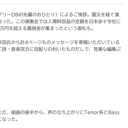
グリーOBの先輩のおひとり）によるご挨拶。震災を経て演
あった。この演奏会では入場料収益の全額を日本赤十字社に
5万円を超える義捐金が集まったという御礼も。
多田氏から計4ページものメッセージを寄稿いただいている
て詩・音楽双方に目配りの利いたものだしで、見事な編集ぶ
だ、組曲の後半から、声の立ち上がりにTenor系とBass
になった。