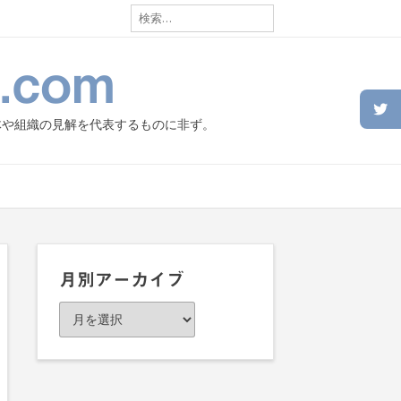
検
索:
.com
体や組織の見解を代表するものに非ず。
月別アーカイブ
月
別
ア
ー
カ