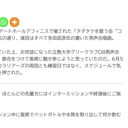
Tアートホールアフィニスで催された「タダタケを歌う会“コ
名の通り、演目はすべて多田武彦氏の書いた男声合唱曲。
ていた上、お世話になった立教大学グリークラブOB男声合
、都合をつけて客席に馳せ参じようと思っていたのだ。6月5
コラリアーズの両団とも練習日ではなく、スケジュールで気
を押された。
、ほとんどの先輩方にはインターミッションや終演後にご挨
ション中に客席でペットボトルや水筒を取り出して何か飲む