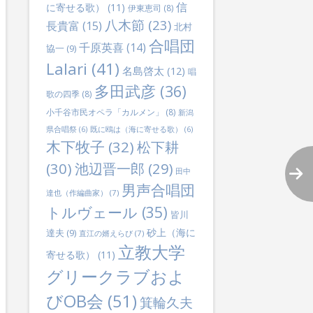
信
に寄せる歌）
(11)
伊東恵司
(8)
八木節
(23)
長貴富
(15)
北村
合唱団
千原英喜
(14)
協一
(9)
Lalari
(41)
名島啓太
(12)
唱
多田武彦
(36)
歌の四季
(8)
小千谷市民オペラ「カルメン」
(8)
新潟
県合唱祭
(6)
既に鴎は（海に寄せる歌）
(6)
木下牧子
(32)
松下耕
(30)
池辺晋一郎
(29)
田中
男声合唱団
達也（作編曲家）
(7)
トルヴェール
(35)
皆川
砂上（海に
達夫
(9)
直江の婿えらび
(7)
立教大学
寄せる歌）
(11)
グリークラブおよ
びOB会
(51)
箕輪久夫