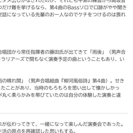
にダメ出しがなされたのか、それとも平素の練習から高坂音
だけ難を挙げるなら、第4曲のBassソロで口跡がやや聞き
世話になっている先輩のお一人なのでケチをつけるのは畏れ
合唱団から常任指揮者の藤田氏が出てきて「雨後」（男声合
コラリアーズで間もなく演奏予定の曲ということもあり、い
雨の晴れ間」（男声合唱組曲『柳河風俗詩』第4曲）。せき
ったことがあり、当時のもろもろを思い出して懐かしかっ
が丸く柔らかみを帯びていたのは自分の体験した演奏と違
れが伝わってきて、一緒になって楽しんだ演奏会であった。
生活の原点を再確認した思いもする。