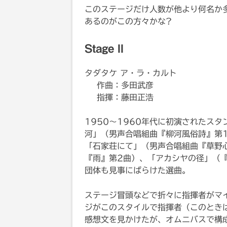
このステージだけ人数が他より何名か
あるのがこの方々かな?
Stage II
タダタケ ア・ラ・カルト
作曲：多田武彦
指揮：藤田正浩
1950〜1960年代に初演されたス
河」（男声合唱組曲『柳河風俗詩』第
「石家荘にて」（男声合唱組曲『草野
『雨』第2曲）、「アカシヤの径」（『
団体も見事にばらけた選曲。
ステージ冒頭などで折々に指揮者がマ
ジがこのスタイルで指揮者（このとき
感想文を見かけたが、オムニバスで構