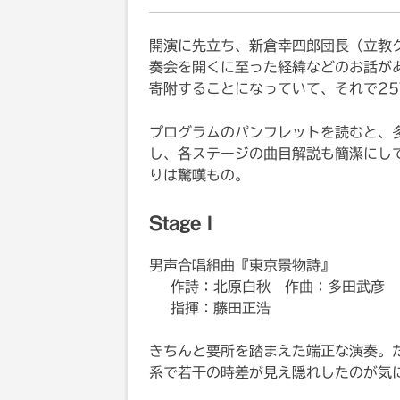
開演に先立ち、新倉幸四郎団長（立教
奏会を開くに至った経緯などのお話が
寄附することになっていて、それで2
プログラムのパンフレットを読むと、
し、各ステージの曲目解説も簡潔にし
りは驚嘆もの。
Stage I
男声合唱組曲『東京景物詩』
作詩：北原白秋 作曲：多田武彦
指揮：藤田正浩
きちんと要所を踏まえた端正な演奏。た
系で若干の時差が見え隠れしたのが気