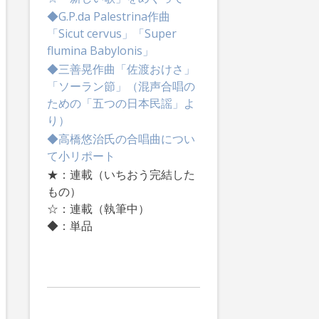
◆G.P.da Palestrina作曲
「Sicut cervus」「Super
flumina Babylonis」
◆三善晃作曲「佐渡おけさ」
「ソーラン節」（混声合唱の
ための「五つの日本民謡」よ
り）
◆高橋悠治氏の合唱曲につい
て小リポート
★：連載（いちおう完結した
もの）
☆：連載（執筆中）
◆：単品