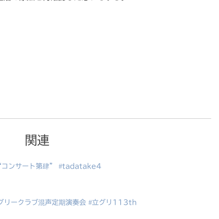
関連
ンサート第肆” #tadatake4
グリークラブ混声定期演奏会 #立グリ113th