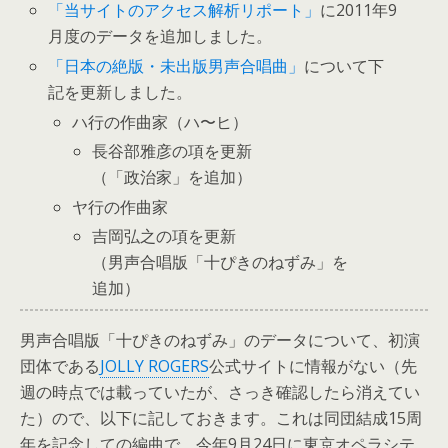
「当サイトのアクセス解析リポート」
に2011年9
月度のデータを追加しました。
「日本の絶版・未出版男声合唱曲」
について下
記を更新しました。
ハ行の作曲家（ハ〜ヒ）
長谷部雅彦の項を更新
（「政治家」を追加）
ヤ行の作曲家
吉岡弘之の項を更新
（男声合唱版「十ぴきのねずみ」を
追加）
男声合唱版「十ぴきのねずみ」のデータについて、初演
団体である
JOLLY ROGERS
公式サイトに情報がない（先
週の時点では載っていたが、さっき確認したら消えてい
た）ので、以下に記しておきます。これは同団結成15周
年を記念しての編曲で、今年9月24日に東京オペラシテ