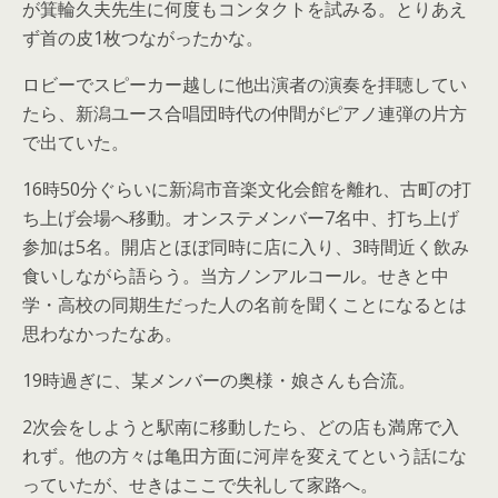
が箕輪久夫先生に何度もコンタクトを試みる。とりあえ
ず首の皮1枚つながったかな。
ロビーでスピーカー越しに他出演者の演奏を拝聴してい
たら、新潟ユース合唱団時代の仲間がピアノ連弾の片方
で出ていた。
16時50分ぐらいに新潟市音楽文化会館を離れ、古町の打
ち上げ会場へ移動。オンステメンバー7名中、打ち上げ
参加は5名。開店とほぼ同時に店に入り、3時間近く飲み
食いしながら語らう。当方ノンアルコール。せきと中
学・高校の同期生だった人の名前を聞くことになるとは
思わなかったなあ。
19時過ぎに、某メンバーの奥様・娘さんも合流。
2次会をしようと駅南に移動したら、どの店も満席で入
れず。他の方々は亀田方面に河岸を変えてという話にな
っていたが、せきはここで失礼して家路へ。