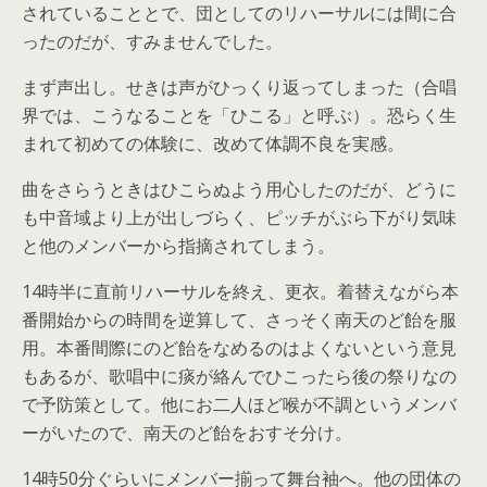
されていることとで、団としてのリハーサルには間に合
ったのだが、すみませんでした。
まず声出し。せきは声がひっくり返ってしまった（合唱
界では、こうなることを「ひこる」と呼ぶ）。恐らく生
まれて初めての体験に、改めて体調不良を実感。
曲をさらうときはひこらぬよう用心したのだが、どうに
も中音域より上が出しづらく、ピッチがぶら下がり気味
と他のメンバーから指摘されてしまう。
14時半に直前リハーサルを終え、更衣。着替えながら本
番開始からの時間を逆算して、さっそく南天のど飴を服
用。本番間際にのど飴をなめるのはよくないという意見
もあるが、歌唱中に痰が絡んでひこったら後の祭りなの
で予防策として。他にお二人ほど喉が不調というメンバ
ーがいたので、南天のど飴をおすそ分け。
14時50分ぐらいにメンバー揃って舞台袖へ。他の団体の