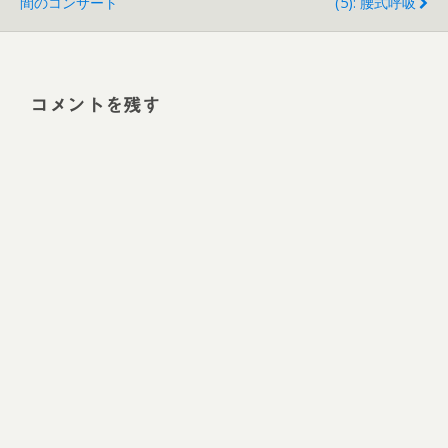
間のコンサート
(5): 腰式呼吸
コメントを残す
Alt