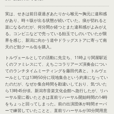
実は、せきは前日昼過ぎあたりから喉元〜胸元に違和感
があり、時々咳が出る状態が続いていた。痰が切れると
楽になるのだが、何分間か経つとまた違和感がよみがえ
る。コンビニなどで売っている飴玉でしのいでいたが限
界を感じ、新潟に向かう道中ドラッグストアに寄って南
天のど飴クール缶を購入。
トルヴェールとしての活動に先立ち、11時より関屋駅近
くのファミレスにて、えちごコラリアーズ演奏会につい
てのランチタイムミーティングを藤田代表と。トルヴェ
ールとしては13時50分に現地集合という約束になってい
たのだが、なぜか集合時間を勘違いしており、気づいた
ら13時45分頃。新潟市音楽文化会館へ急行したが、リハ
ーサル室に着いたときは直前リハーサル開始時間の14時
をちょっと回ってしまった。前の出演団体が時間オーバ
ーで練習していたことと、直前リハーサルが30分間用意