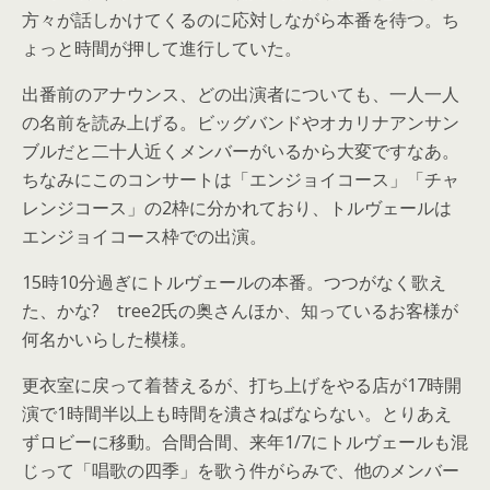
方々が話しかけてくるのに応対しながら本番を待つ。ち
ょっと時間が押して進行していた。
出番前のアナウンス、どの出演者についても、一人一人
の名前を読み上げる。ビッグバンドやオカリナアンサン
ブルだと二十人近くメンバーがいるから大変ですなあ。
ちなみにこのコンサートは「エンジョイコース」「チャ
レンジコース」の2枠に分かれており、トルヴェールは
エンジョイコース枠での出演。
15時10分過ぎにトルヴェールの本番。つつがなく歌え
た、かな? tree2氏の奥さんほか、知っているお客様が
何名かいらした模様。
更衣室に戻って着替えるが、打ち上げをやる店が17時開
演で1時間半以上も時間を潰さねばならない。とりあえ
ずロビーに移動。合間合間、来年1/7にトルヴェールも混
じって「唱歌の四季」を歌う件がらみで、他のメンバー