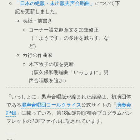
「日本の絶版・未出版男声合唱曲」
について下
記を更新しました。
表紙・前書き
コーナー設立趣意文を加筆修正
（「ようです」の多用を減らす、な
ど）
カ行の作曲家
木下牧子の項を更新
（荻久保和明編曲「いっしょに」男
声合唱版を追加）
「いっしょに」男声合唱版が編まれた経緯は、初演団体
である
混声合唱団コールクライス
公式サイトの「
演奏会
記録
」に載っている、第18回定期演奏会プログラムパン
フレットのPDFファイルに記されています。