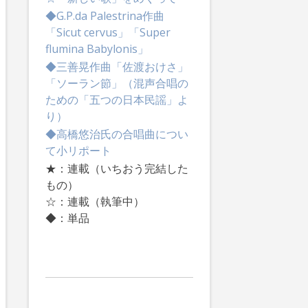
◆G.P.da Palestrina作曲
「Sicut cervus」「Super
flumina Babylonis」
◆三善晃作曲「佐渡おけさ」
「ソーラン節」（混声合唱の
ための「五つの日本民謡」よ
り）
◆高橋悠治氏の合唱曲につい
て小リポート
★：連載（いちおう完結した
もの）
☆：連載（執筆中）
◆：単品