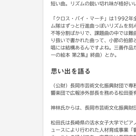
短い曲。リズムの鋭い切れ味が格好い
「クロス・バイ・マーチ」は1992
ム隊はずっと行進曲っぽいリズムを刻
不等分割ばかりで、課題曲の中では難
り扱いで書かれた曲って、小節の拍節
唱には結構あるんですよね。三善作品
ーの絵本 第2集』終曲）とか。
思い出を語る
（公財）長岡市芸術文化振興財団で専
響楽団で広報渉外部長を務める松田亜
神林氏からは、長岡市芸術文化振興財
松田氏は長崎県の活水女子大学でピア
ュースにより行われた人材育成事業「