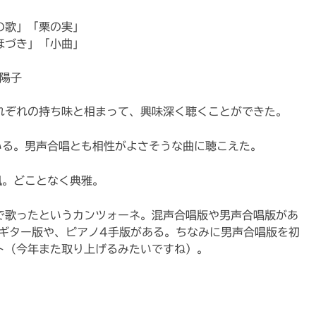
の歌」「栗の実」
ほづき」「小曲」
陽子
れぞれの持ち味と相まって、興味深く聴くことができた。
いる。男声合唱とも相性がよさそうな曲に聴こえた。
風。どことなく典雅。
で歌ったというカンツォーネ。混声合唱版や男声合唱版があ
orギター版や、ピアノ4手版がある。ちなみに男声合唱版を初
ト（今年また取り上げるみたいですね）。