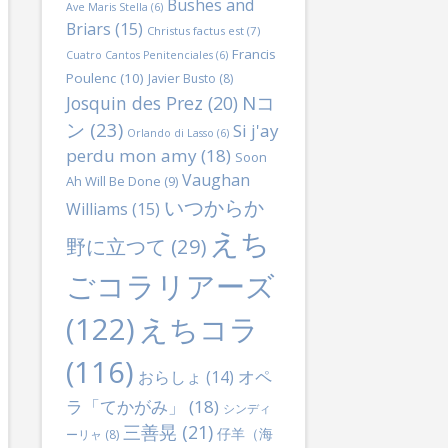
Bushes and
Ave Maris Stella
(6)
Briars
(15)
Christus factus est
(7)
Francis
Cuatro Cantos Penitenciales
(6)
Poulenc
(10)
Javier Busto
(8)
Nコ
Josquin des Prez
(20)
ン
(23)
Si j'ay
Orlando di Lasso
(6)
perdu mon amy
(18)
Soon
Vaughan
Ah Will Be Done
(9)
いつからか
Williams
(15)
えち
野に立つて
(29)
ごコラリアーズ
(122)
えちコラ
(116)
オペ
おらしょ
(14)
ラ「てかがみ」
(18)
シンディ
三善晃
(21)
仔羊（海
ーリャ
(8)