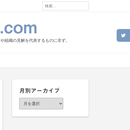
検
索:
.com
体や組織の見解を代表するものに非ず。
月別アーカイブ
月
別
ア
ー
カ