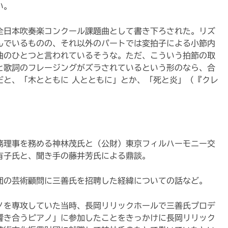
い。
年全日本吹奏楽コンクール課題曲として書き下ろされた。リズ
んでいるものの、それ以外のパートでは変拍子による小節内
曲のひとつと言われているそうな。ただ、こういう拍節の取
と歌詞のフレージングがズラされているという形のなら、合
だと、「木とともに 人とともに」とか、「死と炎」（『クレ
務理事を務める神林茂氏と（公財）東京フィルハーモニー交
有子氏と、聞き手の藤井芳氏による鼎談。
団の芸術顧問に三善氏を招聘した経緯についての話など。
ノを専攻していた当時、長岡リリックホールで三善氏プロデ
響き合うピアノ」に参加したことをきっかけに長岡リリック