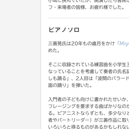
小耳に挟んでいたが、開演したら客席
フ・来場者の皆様、お疲れ様でした。
ピアノソロ
三善晃氏は20年もの歳月をかけ
「Mi
めた。
そこに収録されている練習曲を小学生
なっていることを考慮して奏者の氏名
しも踊る」、2人目は「波間のバラー
面の踊り」を弾いた。
入門者の子ども向けに書かれたせいか
フレージングを要求する曲ばかりなの
る。ピアニストならずとも、多少なり
者やパートリーダー）が三善作品に取り
いろいろと得るものがあるかもしれな