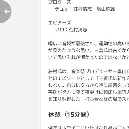
プロターズ
デュオ：荘村清志・畠山徳雄
エピターズ
ソロ：荘村清志
幅広い音域が駆使され、運動性の高い
が見えたような思い。三善氏は古くか
いて思い入れが深かったのではないか
荘村氏は、音楽祭プロデューサー畠山
とのエピソードとして「三善氏に新作
われた。自分は夕方から晩に練習をし
善氏が夕方に寝て夜更けに起床し周辺
を知り納得した。打ち合わせの場でス
休憩（15分間）
例年はホワイエにいけばな作品が並ん