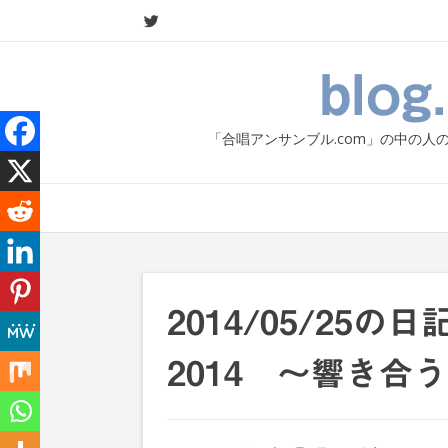
Skip
to
content
blo
「合唱アンサンブル.com」の中の
2014/05/25
2014 〜響き合