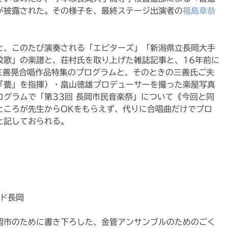
が披露された。その様子を、最終ステージ出演者の
福島章恭
と、このたび演奏される「エピターズ」「新潟県立長岡大手
校歌」の楽譜と、荘村氏を取り上げた雑誌記事と、16年前に
三善晃合唱作品特集のプログラムと、そのときの三善氏ご夫
「甍」を指揮）・畠山徳雄プロデューサーを撮った楽屋写真
グラムで「第33回 長岡市民音楽祭」について《今回と同
ところが先生からOKをもらえず、代りに合唱曲だけでプロ
と記しておられる。
ド長岡
岡市のために書き下ろした、金管アンサンブルのためのごく