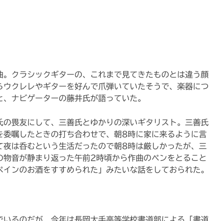
曲。クラシックギターの、これまで見てきたものとは違う顔
らウクレレやギターを好んで爪弾いていたそうで、楽器につ
と、ナビゲーターの藤井氏が語っていた。
氏の畏友にして、三善氏とゆかりの深いギタリスト。三善氏
を委嘱したときの打ち合わせで、朝8時に家に来るように言
て夜は呑むという生活だったので朝8時は厳しかったが、三
の物音が静まり返った午前2時頃から作曲のペンをとること
ペインのお酒をすすめられた」みたいな話をしておられた。
でいるのだが、今年は長岡大手高等学校書道部による「書道