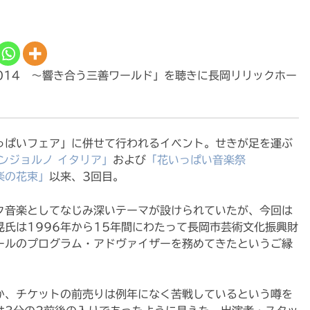
014 〜響き合う三善ワールド」を聴きに長岡リリックホー
っぱいフェア」に併せて行われるイベント。せきが足を運ぶ
ボンジョルノ イタリア」
および
「花いっぱい音楽祭
楽の花束」
以来、3回目。
ク音楽としてなじみ深いテーマが設けられていたが、今回は
氏は1996年から15年間にわたって長岡市芸術文化振興財
ールのプログラム・アドヴァイザーを務めてきたというご縁
か、チケットの前売りは例年になく苦戦しているという噂を