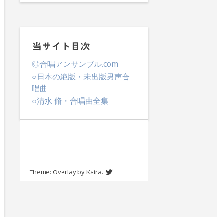
当サイト目次
◎合唱アンサンブル.com
○日本の絶版・未出版男声合
唱曲
○清水 脩・合唱曲全集
Theme: Overlay by
Kaira
.