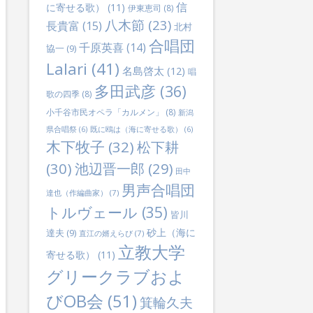
信
に寄せる歌）
(11)
伊東恵司
(8)
八木節
(23)
長貴富
(15)
北村
合唱団
千原英喜
(14)
協一
(9)
Lalari
(41)
名島啓太
(12)
唱
多田武彦
(36)
歌の四季
(8)
小千谷市民オペラ「カルメン」
(8)
新潟
県合唱祭
(6)
既に鴎は（海に寄せる歌）
(6)
木下牧子
(32)
松下耕
(30)
池辺晋一郎
(29)
田中
男声合唱団
達也（作編曲家）
(7)
トルヴェール
(35)
皆川
砂上（海に
達夫
(9)
直江の婿えらび
(7)
立教大学
寄せる歌）
(11)
グリークラブおよ
びOB会
(51)
箕輪久夫