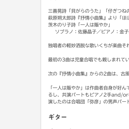
三善晃詩「貝がらのうた」「仔ぎつね
萩原朔太郎詩『抒情小曲集』より「ほ
茨木のり子詩「一人は賑やか」
ソプラノ：佐藤晶子／ピアノ：金子
独唱者の軽妙洒脱な歌いくちが楽曲そ
最初の3曲は児童合唱でも親しまれて
次の『抒情小曲集』からの2曲は、古
「一人は賑やか」は作曲者自身が好ん
るし、共演パートもピアノ2手and/
演したのは合唱団「弥彦」の男声パー
ギター