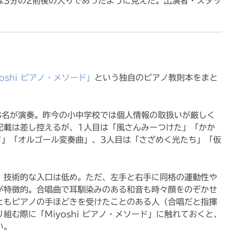
は3分の2前後の入りであったように見えた。出演者・スタッ
yoshi ピアノ・メソード」
という独自のピアノ教則本をまと
3名が演奏。昨今の小中学校では個人情報の取扱いが厳しく
記載は差し控えるが、1人目は「風さんみーつけた」「かか
ド」「オルゴール変奏曲」、3人目は「さざめく光たち」「仮
、技術的な入口は低め。ただ、左手と右手に同格の運動性や
が特徴的。合唱曲で耳馴染みのある和音も時々顔をのぞかせ
ともピアノの手ほどきを受けたことのある人（合唱だと指揮
組む際に「Miyoshi ピアノ・メソード」に触れておくと、
い。