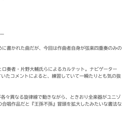
ー
めに書かれた曲だが、今回は作曲者自身が弦楽四重奏のみの
ェロ奏者・片野大輔氏らによるカルテット。ナビゲーター
ていたコメントによると、練習していて一瞬たりとも気の抜
が各々異なる旋律線で動きながら、ときおり全楽器がユニゾ
の合唱作品だと『王孫不孫』冒頭を拡大したみたいな書法な