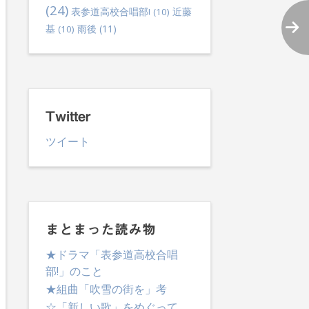
(24)
表参道高校合唱部!
(10)
近藤
雨後
(11)
基
(10)
Twitter
ツイート
まとまった読み物
★ドラマ「表参道高校合唱
部!」のこと
★組曲「吹雪の街を」考
☆「新しい歌」をめぐって