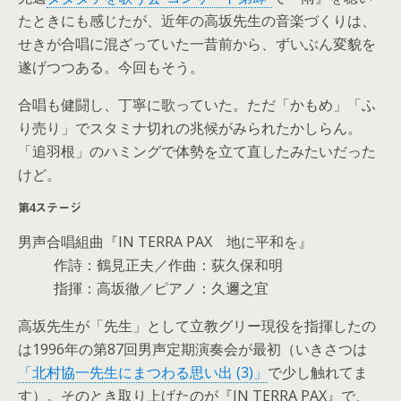
たときにも感じたが、近年の高坂先生の音楽づくりは、
せきが合唱に混ざっていた一昔前から、ずいぶん変貌を
遂げつつある。今回もそう。
合唱も健闘し、丁寧に歌っていた。ただ「かもめ」「ふ
り売り」でスタミナ切れの兆候がみられたかしらん。
「追羽根」のハミングで体勢を立て直したみたいだった
けど。
第4ステージ
男声合唱組曲『IN TERRA PAX 地に平和を』
作詩：鶴見正夫／作曲：荻久保和明
指揮：高坂徹／ピアノ：久邇之宜
高坂先生が「先生」として立教グリー現役を指揮したの
は1996年の第87回男声定期演奏会が最初（いきさつは
「北村協一先生にまつわる思い出 (3)」
で少し触れてま
す）。そのとき取り上げたのが『IN TERRA PAX』で、