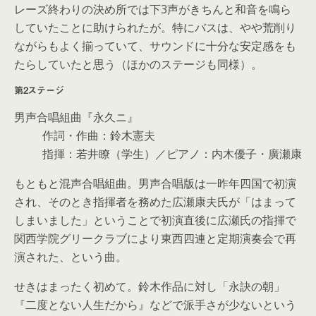
レーズ終わりの決め所では下3声がきちんと和音を鳴ら
していたことに助けられたが。特にバスは、やや荒削り
ながらもよく揃っていて、サウンドに十分な安定感をも
たらしていたと思う（ほかのステージも同様）。
第2ステージ
男声合唱組曲『永久ニ』
作詞・作曲：鈴木憲夫
指揮：若井瞭（学生）／ピアノ：内木優子・廣瀬康
もともと混声合唱組曲。男声合唱版は一昨年四国で初演
され、そのとき指揮者を務めた広瀬康夫氏が「はまって
しまいました」ということで初演直後に広瀬氏の指揮で
関西学院グリークラブにより東西四連と定期演奏会で再
演された、という曲。
せきはまったく初めて。鈴木作品に対し「永訣の朝」
『二度とない人生だから』などで派手さが少ないという