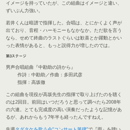
イメージを持っていたが、この組曲はイメージと違い、
ずいぶん力強い。
若井くんは暗譜で指揮した。合唱は、とにかくよく声が
出ており、音程・ハーモニーもなかなか。ただ欲を言う
なら、せめて終曲のラストぐらいは歓喜とか躍動とかい
った表情があると、もっと説得力が増したのでは。
第3ステージ
男声合唱組曲『中勘助の詩から』
作詩：中勘助／作曲：多田武彦
指揮：高坂徹
この組曲を現役が高坂先生の指揮で取り上げたのを聴く
のは2回目。前回はいつだろうと思って調べたら2008年
の六連。とても完成度の高い演奏だったような記憶があ
るが、あれからもう7年半も経ったんですねえ。
先週
タダタケを歌う会“コンサート第肆”
で『雨』を聴い