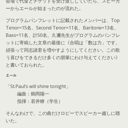
会場で代金とチケットを受け渡ししていたら、スピーカ
ーからエールが始まったのが流れた。
プログラムパンフレットに記載されたメンバーは、Top
Tenor=15名、Second Tenor=11名、Baritone=13名、
Bass=11名、計50名。久邇先生がプログラムのパンフレ
ットに寄稿した文章の最後に《合唱は「数は力」です。
頑張って同志諸君を増やすようにしてください。この歌
う喜びをできるだけ多くの朋輩にわけ与えてください》
と書いておられた。
エール
「St.Paul’s will shine tonight」
編曲：鶴岡陽一
指揮：若井瞭（学生）
そんなわけで、この曲だけロビーでスピーカー越しに聴
いた。