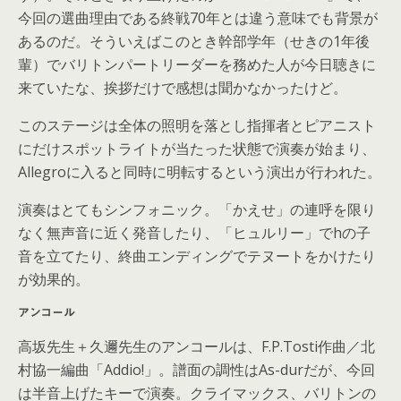
今回の選曲理由である終戦70年とは違う意味でも背景が
あるのだ。そういえばこのとき幹部学年（せきの1年後
輩）でバリトンパートリーダーを務めた人が今日聴きに
来ていたな、挨拶だけで感想は聞かなかったけど。
このステージは全体の照明を落とし指揮者とピアニスト
にだけスポットライトが当たった状態で演奏が始まり、
Allegroに入ると同時に明転するという演出が行われた。
演奏はとてもシンフォニック。「かえせ」の連呼を限り
なく無声音に近く発音したり、「ヒュルリー」でhの子
音を立てたり、終曲エンディングでテヌートをかけたり
が効果的。
アンコール
高坂先生＋久邇先生のアンコールは、F.P.Tosti作曲／北
村協一編曲「Addio!」。譜面の調性はAs-durだが、今回
は半音上げたキーで演奏。クライマックス、バリトンの