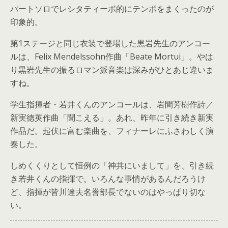
パートソロでレシタティーボ的にテンポをまくったのが
印象的。
第1ステージと同じ衣装で登場した黒岩先生のアンコー
ルは、Felix Mendelssohn作曲「Beate Mortui」。やは
り黒岩先生の振るロマン派音楽は深みがひとあじ違いま
すね。
学生指揮者・若井くんのアンコールは、岩間芳樹作詩／
新実徳英作曲「聞こえる」。あれ、昨年に引き続き新実
作品だ。起伏に富む楽曲を、フィナーレにふさわしく演
奏した。
しめくくりとして恒例の「神共にいまして」を、引き続
き若井くんの指揮で。いろんな事情があるんだろうけ
ど、指揮が皆川達夫名誉部長でないのはやっぱり切な
い。