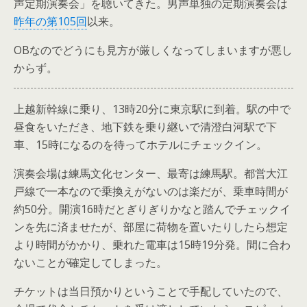
声定期演奏会」を聴いてきた。男声単独の定期演奏会は
昨年の第105回
以来。
OBなのでどうにも見方が厳しくなってしまいますが悪し
からず。
上越新幹線に乗り、13時20分に東京駅に到着。駅の中で
昼食をいただき、地下鉄を乗り継いで清澄白河駅で下
車、15時になるのを待ってホテルにチェックイン。
演奏会場は練馬文化センター、最寄は練馬駅。都営大江
戸線で一本なので乗換えがないのは楽だが、乗車時間が
約50分。開演16時だとぎりぎりかなと踏んでチェックイ
ンを先に済ませたが、部屋に荷物を置いたりしたら想定
より時間がかかり、乗れた電車は15時19分発。間に合わ
ないことが確定してしまった。
チケットは当日預かりということで手配していたので、