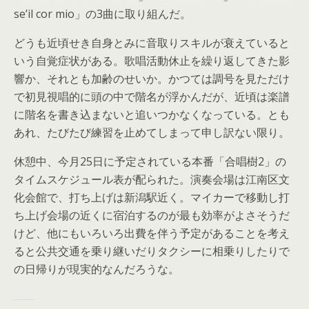
se’il cor mio」の3曲に取り組んだ。
どうも近頃せき自身とみに音取りスキルが衰えていると
いう自覚症状がある。歌唱活動休止を繰り返してきた影
響か、それとも加齢のせいか。かつては調号を見ただけ
で初見視唱的に頭の中で階名が浮かんだが、近頃は楽譜
に階名を書き込まないと追いつかなくなっている。とも
あれ、たびたび練習を止めてしまって申し訳ない限り。
休憩中、今月25日に予定されている本番「合唱樹2」の
タイムスケジュール表が配られた。演奏会場は江南区文
化会館で、打ち上げは新潟駅近く。マイカーで移動し打
ち上げ会場の近くに宿泊するのが最も効率がよさそうだ
けど、他にもいろいろ出費を伴う予定があることを考え
ると公共交通を乗り継いだりタクシーに相乗りしたりで
の日帰りが現実的なんだろうな。