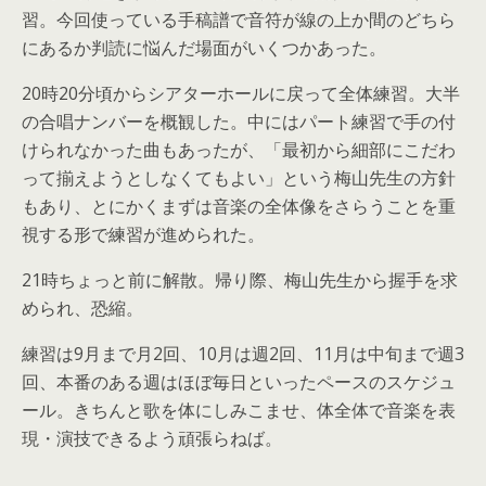
習。今回使っている手稿譜で音符が線の上か間のどちら
にあるか判読に悩んだ場面がいくつかあった。
20時20分頃からシアターホールに戻って全体練習。大半
の合唱ナンバーを概観した。中にはパート練習で手の付
けられなかった曲もあったが、「最初から細部にこだわ
って揃えようとしなくてもよい」という梅山先生の方針
もあり、とにかくまずは音楽の全体像をさらうことを重
視する形で練習が進められた。
21時ちょっと前に解散。帰り際、梅山先生から握手を求
められ、恐縮。
練習は9月まで月2回、10月は週2回、11月は中旬まで週3
回、本番のある週はほぼ毎日といったペースのスケジュ
ール。きちんと歌を体にしみこませ、体全体で音楽を表
現・演技できるよう頑張らねば。