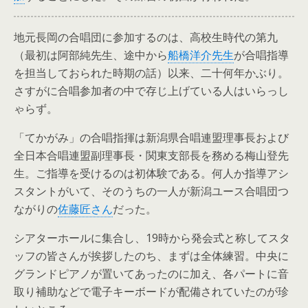
地元長岡の合唱団に参加するのは、高校生時代の第九
（最初は阿部純先生、途中から
船橋洋介先生
が合唱指導
を担当しておられた時期の話）以来、二十何年かぶり。
さすがに合唱参加者の中で存じ上げている人はいらっし
ゃらず。
「てかがみ」の合唱指揮は新潟県合唱連盟理事長および
全日本合唱連盟副理事長・関東支部長を務める梅山登先
生。ご指導を受けるのは初体験である。何人か指導アシ
スタントがいて、そのうちの一人が新潟ユース合唱団つ
ながりの
佐藤匠さん
だった。
シアターホールに集合し、19時から発会式と称してスタ
ッフの皆さんが挨拶したのち、まずは全体練習。中央に
グランドピアノが置いてあったのに加え、各パートに音
取り補助などで電子キーボードが配備されていたのが珍