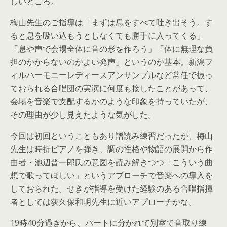
しいところ。
梅山先生のご指導は「まずは息をすべて吐き出そう。す
ると息を吸い込もうとしなくても勝手に入ってくる」
「息や声で会場全体に音の形を作ろう」「体に無理な負
担のかからないのがよい発声」というのが基本。新潟フ
ィルハーモニーレディースアンサンブルなど常任で振っ
ておられる合唱団の実演に何度も接したことがあって、
会場を音楽で支配するかのような印象を持っていたが、
その理由が少し見えたような気がした。
今回は初回ということもあり譜読み練習だったが、梅山
先生は時折ピアノを弾き、調の性格や物語の展開から作
曲者・池辺晋一郎氏の意図を読み解きつつ「こういう曲
想で歌ってほしい」というアプローチで音楽への導入を
しておられた。せきが指導を受けた経験のある合唱指揮
者としては荻久保和明先生に近いアプローチかな。
19時40分過ぎから、パートに分かれて別室で音取り練