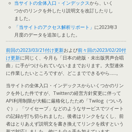
当サイトの全体入口・インデックス
から、いく
つかのリンクを外したり説明文を改訂したりし
ました。
「当サイトのアクセス解析リポート」
に2023年3
月度のデータを追加しました。
前回の2023/03/21付け更新
および
前々回の2023/02/20付
け更新
に同じく、今月も「日本の絶版・未出版男声合唱
曲」に手がつけられていないままでおります。大型連休
に作業したいところですが、どこまでできるやら……。
当サイトの全体入口・インデックスからいくつかのリン
クを外した件ですが、Twitterの経営方針変更に伴って
API利用制限が大幅に厳格化したため「Twilog（ついろ
ぐ）」「ツイセーブ」などのようなサービスでツイート
の記録が打ち切られました。後者はリンクをなくし、前
者はとりあえず説明文を書き換えてリンクを残すという
形で対応しました。他にも少々手を加えています。