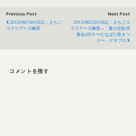
Previous Post
Next Post
2013/06/16の日記：えちご
2013/06/22の日記：えちごコ
コラリアーズ練習
ラリアーズ練習→「夏の交歓演
奏会2013 〜たなばた歌まつ
り〜」ゲネプロ
コメントを残す
Alt