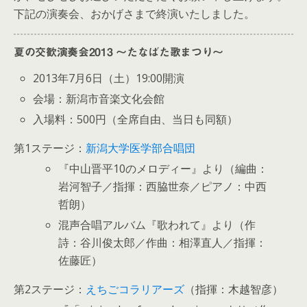
下記の演奏会、おかげさまで終演いたしました。
夏の交歓演奏会2013 〜たなばた歌まつり〜
2013年7月6日（土）19:00開演
会場：新潟市音楽文化会館
入場料：500円（全席自由、当日も同額）
第1ステージ：
新潟大学医学部合唱団
『中山晋平10のメロディー』より（編曲：
岩河智子／指揮：西脇世奈／ピアノ：中西
哲朗）
混声合唱アルバム『歌われて』より（作
詩：谷川俊太郎／作曲：相澤直人／指揮：
佐藤匠）
第2ステージ：
えちごコラリアーズ
（指揮：木越智彦）