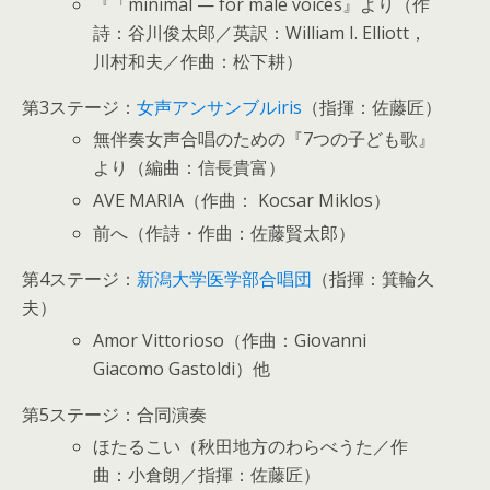
『「minimal — for male voices』より（作
詩：谷川俊太郎／英訳：William I. Elliott，
川村和夫／作曲：松下耕）
第3ステージ：
女声アンサンブルiris
（指揮：佐藤匠）
無伴奏女声合唱のための『7つの子ども歌』
より（編曲：信長貴富）
AVE MARIA（作曲： Kocsar Miklos）
前へ（作詩・作曲：佐藤賢太郎）
第4ステージ：
新潟大学医学部合唱団
（指揮：箕輪久
夫）
Amor Vittorioso（作曲：Giovanni
Giacomo Gastoldi）他
第5ステージ：合同演奏
ほたるこい（秋田地方のわらべうた／作
曲：小倉朗／指揮：佐藤匠）