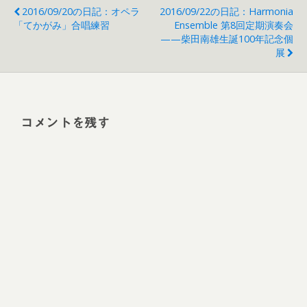
2016/09/20の日記：オペラ
2016/09/22の日記：harmonia
「てかがみ」合唱練習
Ensemble 第8回定期演奏会
——柴田南雄生誕100年記念個
展
コメントを残す
Alt