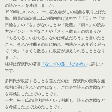
の詩から』を連想しました。
1990年にメンネルコール広友会がこの組曲を取り上げた
際、団員の深沢眞二氏が団内向け資料で「『天』で『大
日輪を』の『を』がないことや『微塵』『樹木』の読み
方がビジン・キギなことや『さくら散る』の始まりが
『ちるちるまいおちる』なのは何故だろう」と書いたと
ころ、それが作曲者の目に触れ、初演から30年近く経っ
て「天」「さくら散る」に改訂が加えられることとなり
ました。
経緯は深沢氏の著書
『なまずの孫 1ぴきめ』
に詳しい
です。
多田氏が改訂することを選んだのは、深沢氏の疑義を無
批判に受け入れたのではなく、ご自身で詩人の意図など
を再検討した上でのことです。
一方、松下氏の現状維持という判断も、詩人の意図など
を考慮した上で決めたことです。