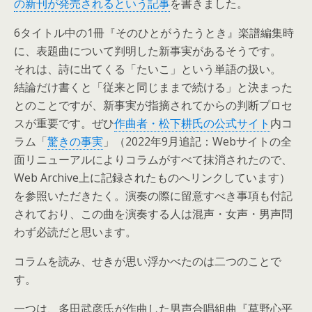
の新刊が発売されるという記事
を書きました。
6タイトル中の1冊『そのひとがうたうとき』楽譜編集時
に、表題曲について判明した新事実があるそうです。
それは、詩に出てくる「たいこ」という単語の扱い。
結論だけ書くと「従来と同じままで続ける」と決まった
とのことですが、新事実が指摘されてからの判断プロセ
スが重要です。ぜひ
作曲者・松下耕氏の公式サイト
内コ
ラム「
驚きの事実
」（2022年9月追記：Webサイトの全
面リニューアルによりコラムがすべて抹消されたので、
Web Archive上に記録されたものへリンクしています）
を参照いただきたく。演奏の際に留意すべき事項も付記
されており、この曲を演奏する人は混声・女声・男声問
わず必読だと思います。
コラムを読み、せきが思い浮かべたのは二つのことで
す。
一つは、多田武彦氏が作曲した男声合唱組曲『草野心平