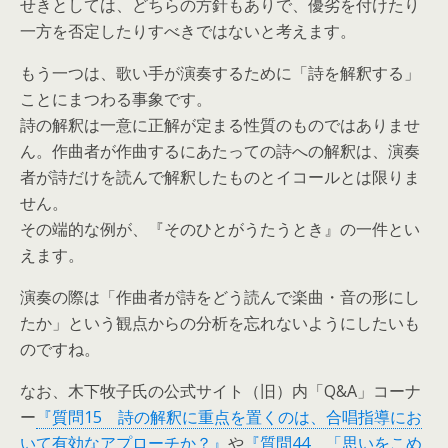
せきとしては、どちらの方針もありで、優劣を付けたり
一方を否定したりすべきではないと考えます。
もう一つは、歌い手が演奏するために「詩を解釈する」
ことにまつわる事象です。
詩の解釈は一意に正解が定まる性質のものではありませ
ん。作曲者が作曲するにあたっての詩への解釈は、演奏
者が詩だけを読んで解釈したものとイコールとは限りま
せん。
その端的な例が、『そのひとがうたうとき』の一件とい
えます。
演奏の際は「作曲者が詩をどう読んで楽曲・音の形にし
たか」という観点からの分析を忘れないようにしたいも
のですね。
なお、木下牧子氏の公式サイト（旧）内「Q&A」コーナ
ー
『質問15 詩の解釈に重点を置くのは、合唱指導にお
いて有効なアプローチか？』
や
『質問44 「思いをこめ