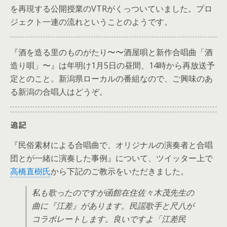
を再現する公開授業のVTRがくっついていました。プロ
ジェクト一連の流れということのようです。
『酒を造る里のものがたり〜〜酒屋唄と新作合唱曲「酒
造り唄」〜』は年明け1月5日の昼間、14時から再放送予
定とのこと。新潟県ローカルの番組なので、ご興味のあ
る新潟の合唱人はどうぞ。
追記
『民俗素材による合唱曲で、オリジナルの演奏者と合唱
団とが一緒に演奏した事例』について、ツイッター上で
高橋直樹氏
から下記のご教示をいただきました。
私も歌ったのですが函館在住佐々木茂先生の
曲に『江差』があります。民謡歌手と尺八が
コラボレートします。良いですよ「江差民