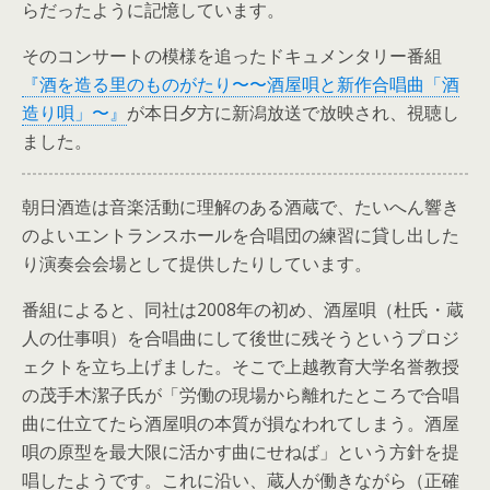
らだったように記憶しています。
そのコンサートの模様を追ったドキュメンタリー番組
『酒を造る里のものがたり〜〜酒屋唄と新作合唱曲「酒
造り唄」〜』
が本日夕方に新潟放送で放映され、視聴し
ました。
朝日酒造は音楽活動に理解のある酒蔵で、たいへん響き
のよいエントランスホールを合唱団の練習に貸し出した
り演奏会会場として提供したりしています。
番組によると、同社は2008年の初め、酒屋唄（杜氏・蔵
人の仕事唄）を合唱曲にして後世に残そうというプロジ
ェクトを立ち上げました。そこで上越教育大学名誉教授
の茂手木潔子氏が「労働の現場から離れたところで合唱
曲に仕立てたら酒屋唄の本質が損なわれてしまう。酒屋
唄の原型を最大限に活かす曲にせねば」という方針を提
唱したようです。これに沿い、蔵人が働きながら（正確