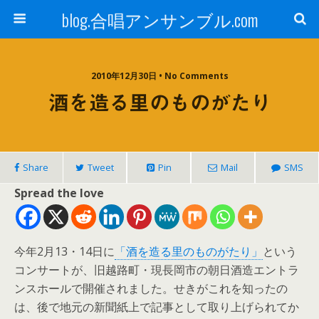
blog.合唱アンサンブル.com
2010年12月30日 • No Comments
酒を造る里のものがたり
Share
Tweet
Pin
Mail
SMS
Spread the love
今年2月13・14日に
「酒を造る里のものがたり」
という
コンサートが、旧越路町・現長岡市の朝日酒造エントラ
ンスホールで開催されました。せきがこれを知ったの
は、後で地元の新聞紙上で記事として取り上げられてか