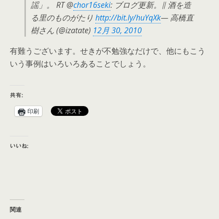
謡」。 RT @
chor16seki
: ブログ更新。∥ 酒を造
る里のものがたり
http://bit.ly/huYqXk
— 高橋直
樹さん (@izatate)
12月 30, 2010
有難うございます。せきが不勉強なだけで、他にもこう
いう事例はいろいろあることでしょう。
共有:
印刷
いいね:
関連