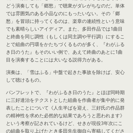
どう演奏しても「郷愁」で聴衆がダレがちなのだ。単体
では雰囲気のある小品なのにもったいない。その「郷
愁」を冒頭に持ってくるのは、楽章の連続性という意味
でも素晴らしいアイディア。また、多田作品では1曲目
と終曲を同じ調性（もしくは同主調や平行調）にするこ
とで組曲の円環をかたちづくるものが多く、『わがふる
き日のうた』もそのいい例で、あえて終曲のあとに1曲
目を演奏することには大いなる説得力がある。
演奏は、「雪はふる」中盤で起きた事故を除けば、安心
して聴けるもの。
パンフレットで、『わがふるき日のうた』とほぼ同時期
に三好達治をテクストとした組曲を作曲者が集中的に発
表したことについて《人生半ばを迎え、三好氏の作品群
の精神性を求めた必然的な結果であろうと思われます》
という考察が記されているけど、せきが現役3年次にこ
の組曲を取り上げたとき多田先生御自ら寄稿してくださ