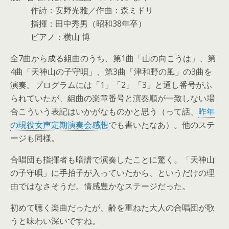
作詩：安野光雅／作曲：森ミドリ
指揮：田中秀男（昭和38年卒）
ピアノ：横山 博
全7曲から成る組曲のうち、第1曲「山の向こうは」、第
4曲「天神山の子守唄」、第3曲「津和野の風」の3曲を
演奏。プログラムには「1」「2」「3」と通し番号がふ
られていたが、組曲の楽章番号と演奏順が一致しない場
合こういう表記はいかがなものかと思う（って話、
昨年
の現役女声定期演奏会感想
でも書いたなあ）。他のステ
ージも同様。
合唱団も指揮者も暗譜で演奏したことに驚く。「天神山
の子守唄」に手拍子が入っていたから、というだけの理
由ではなさそうだ。情感豊かなステージだった。
初めて聴く楽曲だったが、齢を重ねた大人の合唱団が歌
うと味わい深いですね。