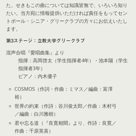
た。せきもこの曲については知識皆無で、いろいろ知り
たい。当方宛に情報提供いただければ責任をもってセン
トポール・シニア・グリークラブの方々にお伝えいたし
ます。
第3ステージ：立教大学グリークラブ
混声合唱『愛唱曲集』より
指揮：高岡啓太（学生指揮者4年）・池本陽（学生
指揮者3年）
ピアノ：内木優子
COSMOS（作詞・作曲：ミマス／編曲：富澤
裕）
世界の約束（作詩：谷川俊太郎／作曲：木村弓
／編曲：白川雅樹）
君や忘る道（『良寛相聞』より、作詩：良寛／
作曲：千原英喜）