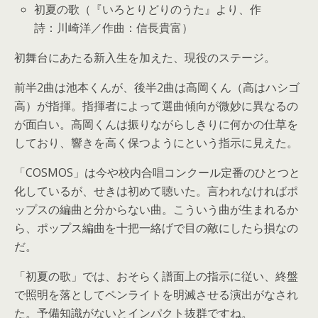
初夏の歌（『いろとりどりのうた』より、作
詩：川崎洋／作曲：信長貴富）
初舞台にあたる新入生を加えた、現役のステージ。
前半2曲は池本くんが、後半2曲は高岡くん（高はハシゴ
高）が指揮。指揮者によって選曲傾向が微妙に異なるの
が面白い。高岡くんは振りながらしきりに何かの仕草を
しており、響きを高く保つようにという指示に見えた。
「COSMOS」は今や校内合唱コンクール定番のひとつと
化しているが、せきは初めて聴いた。言われなければポ
ップスの編曲と分からない曲。こういう曲が生まれるか
ら、ポップス編曲を十把一絡げで目の敵にしたら損なの
だ。
「初夏の歌」では、おそらく譜面上の指示に従い、終盤
で照明を落としてペンライトを明滅させる演出がなされ
た。予備知識がないとインパクト抜群ですね。