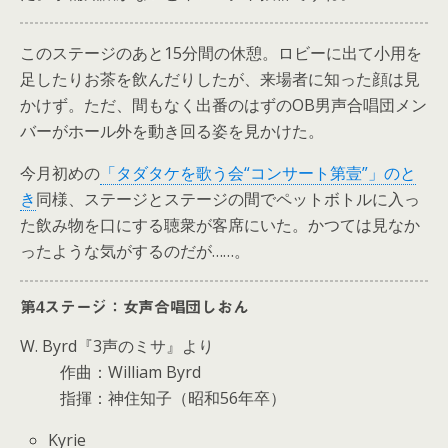
このステージのあと15分間の休憩。ロビーに出て小用を
足したりお茶を飲んだりしたが、来場者に知った顔は見
かけず。ただ、間もなく出番のはずのOB男声合唱団メン
バーがホール外を動き回る姿を見かけた。
今月初めの
「タダタケを歌う会“コンサート第壹”」のと
き
同様、ステージとステージの間でペットボトルに入っ
た飲み物を口にする聴衆が客席にいた。かつては見なか
ったような気がするのだが……。
第4ステージ：女声合唱団しおん
W. Byrd『3声のミサ』より
作曲：William Byrd
指揮：神住知子（昭和56年卒）
Kyrie