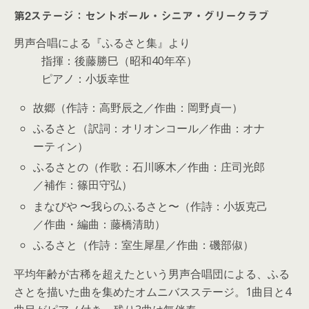
第2ステージ：セントポール・シニア・グリークラブ
男声合唱による『ふるさと集』より
指揮：後藤勝巳（昭和40年卒）
ピアノ：小坂幸世
故郷（作詩：高野辰之／作曲：岡野貞一）
ふるさと（訳詞：オリオンコール／作曲：オナ
ーティン）
ふるさとの（作歌：石川啄木／作曲：庄司光郎
／補作：篠田守弘）
まなびや 〜我らのふるさと〜（作詩：小坂克己
／作曲・編曲：藤橋清助）
ふるさと（作詩：室生犀星／作曲：磯部俶）
平均年齢が古稀を超えたという男声合唱団による、ふる
さとを描いた曲を集めたオムニバスステージ。1曲目と4