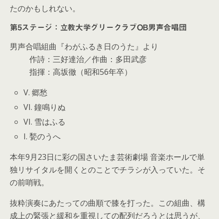
たのかもしれない。
第5ステージ：立教大学グリークラブOB男声合唱団
男声合唱組曲『わがふるき日のうた』より
作詩：三好達治／作曲：多田武彦
指揮：高坂徹（昭和56年卒）
V. 郷愁
VI. 鐘鳴りぬ
VI. 雪はふる
I. 甃のうへ
本年9月23日に彩の国さいたま芸術劇場 音楽ホールで単
独リサイタルを開くとのことでチラシが入っていた。そ
の前哨戦。
抜粋演奏にあたっての曲順で膝を打った。この組曲、構
成上の緊張と緩和を重視しての配列だろうとは思うが、