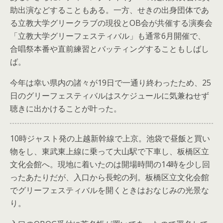
助出演などすることもある。一方、せきの出身団体であ
る立教大学グリークラブの現役とOB会が共催する演奏会
「立教大学グリーフェスティバル」も通常6月開催で、
合唱祭本番や直前練習とバッティングすることもしばし
ば。
今年は幸い県内の諸々が19日で一通り終わったため、25
日のグリーフェスティバルはスケジュールに気兼ねせず
聴きに出かけることが叶った。
10時ジャスト発の上越新幹線で上京。池袋で昼飯と買い
物をし、東武東上線に乗って大山駅で下車し、板橋区立
文化会館へ。現地に着いたのは開場時間の14時を少し回
ったあたりだが、入口から長蛇の列。板橋区立文化会館
でグリーフェスティバルを開くときはおなじみの光景な
り。