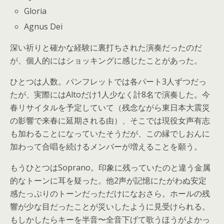
Gloria
Agnus Dei
深い祈りと確かな経験に裏打ちされた演奏だったのだ
が、個人的にはショッキングに感じたことがあった。
ひとつは人数。パンフレットでは各パート3人ずつだっ
たが、実際にはAltoだけ1人少なく計8名で演奏した。今
春リサイタルを予定していて（残念ながら東日本大震災
の影響で来春に延期される由）、そこでは現役女声有志
も加わることになっていたそうだが、この縁でしおんに
加わって合唱を続けるメンバーが増えることを願う。
もうひとつはSoprano。印象に残っていたのと違う金属
的なトーンに耳を疑った。他2声が記憶にたがわぬ安定
感たっぷりのトーンだっただけになおさら。ホールの残
響が少な目だったことが災いしたように見受けられる。
もしかしたらキーを半音〜全音下げて歌うほうがよかっ