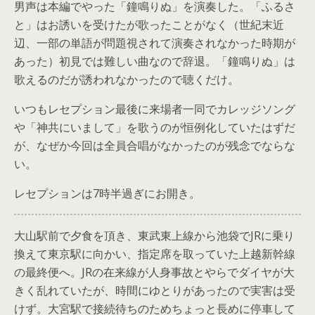
男声は本編でやった「鐘鳴りぬ」を演奏した。「ふるさ
と」はお誘いを受けたが歌ったことがなく（世紀末近
辺、一部の単語が問題視されて演奏されなかった時期が
あった）初見では難しい曲なので辞退。「鐘鳴りぬ」は
歌えるのだが誘われなかったので聴くだけ。
いつもレセプション最後に来場者一同でカレッジソング
や「神共にいまして」を歌うのが恒例化していたはずだ
が、なぜか今回は全員合唱がなかったのが残念でならな
い。
レセプションは7時半過ぎにお開き。
大山駅前で夕食を頂き、東武東上線から池袋でJRに乗り
換えて東京駅に向かい、指定席を取っていた上越新幹線
の最終便へ。JRの在来線が人身事故とやらでダイヤが大
きく乱れていたが、時間にゆとりがあったので実害は受
けず。大宮駅で接続待ちのためちょっと長めに停車して