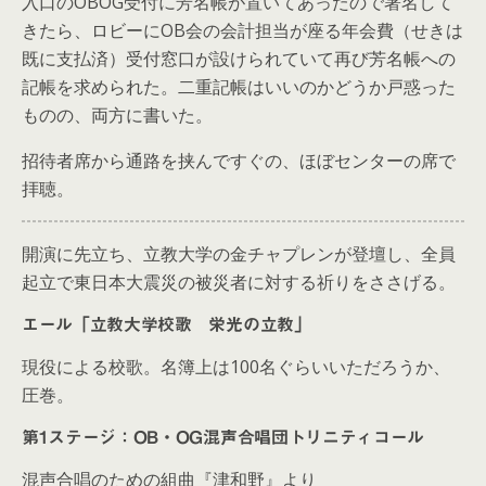
入口のOBOG受付に芳名帳が置いてあったので署名して
きたら、ロビーにOB会の会計担当が座る年会費（せきは
既に支払済）受付窓口が設けられていて再び芳名帳への
記帳を求められた。二重記帳はいいのかどうか戸惑った
ものの、両方に書いた。
招待者席から通路を挟んですぐの、ほぼセンターの席で
拝聴。
開演に先立ち、立教大学の金チャプレンが登壇し、全員
起立で東日本大震災の被災者に対する祈りをささげる。
エール「立教大学校歌 栄光の立教」
現役による校歌。名簿上は100名ぐらいいただろうか、
圧巻。
第1ステージ：OB・OG混声合唱団トリニティコール
混声合唱のための組曲『津和野』より