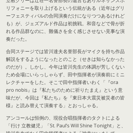
立教グリーは辻荘一名誉部長の遺言もありルネサンスポ
リフォニーを取り上げるという伝統がある（近年はグリ
ーフェスティバルの合同演奏だけになりつつあるけれど
も）が、ジェズアルド作品は初挑戦。和音などで骨が折
れる作品群なのに、難儀さを全く感じさせない見事な演
奏だった。
合同ステージでは皆川達夫名誉部長がマイクを持ち作品
解説をするようになったとのこと（せきは知らなかった
のだが）。しかし、今年は皆川先生の体調が芳しくない
ため会場にいらっしゃらず、田中指揮者が演奏前にミニ
レクチャーをした。そこで田中指揮者いわく「『ora
pro nobis』は『私たちのために祈りたまえ』という意
味だが、今回は『私たち』を『東日本大震災被災者の皆
様』と読み替えて演奏する」とおっしゃる。
アンコールは恒例の、現役合唱指揮者のタクトによる
「行け 立教健児」「St. Paul’s Will Shine Tonight」と、