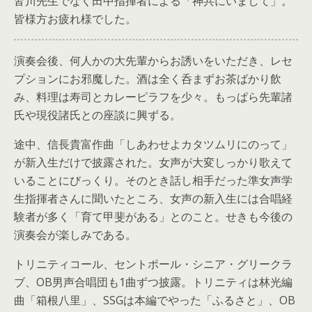
皆川先生でなく田中指揮者による「神共にいまして」。
皆様方お疲れ様でした。
演奏会後、何人かの大先輩からお誘いをいただき、レセ
プションにお邪魔した。酒は全く呑まずお茶ばかり飲
み、料理は寿司とカレーピラフを少々。もっぱら先輩諸
氏や現役諸氏との座談に興ずる。
途中、信長貴富作曲「しあわせよカタツムリにのって」
が新入生だけで披露された。女声が大変しっかり歌えて
いることにびっくり。そのとき話し相手だった準女声学
生指揮者さんに聞いたところ、女声の新入生には合唱経
験者が多く「育て甲斐がある」とのこと。せきも今後の
演奏会が楽しみである。
トリニティコール、セントポール・シニア・グリークラ
ブ、OB男声合唱団も1曲ずつ披露。トリニティは林光編
曲「箱根八里」、SSGは本編でやった「ふるさと」、OB