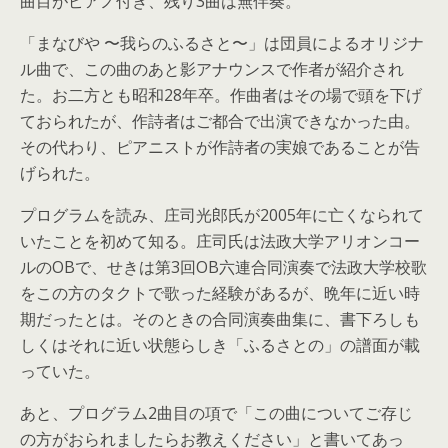
曲目がピアノ付き、残り3曲は無伴奏。
「まなびや 〜我らのふるさと〜」は団員によるオリジナ
ル曲で、この曲のあと影アナウンスで作者が紹介され
た。お二方とも昭和28年卒。作曲者はその場で頭を下げ
ておられたが、作詩者はご都合で出演できなかった由。
その代わり、ピアニストが作詩者の実娘であることが告
げられた。
プログラムを読み、庄司光郎氏が2005年に亡くなられて
いたことを初めて知る。庄司氏は法政大学アリオンコー
ルのOBで、せきは第3回OB六連合同演奏で法政大学校歌
をこの方のタクトで歌った経験があるが、晩年に近い時
期だったとは。そのときの合同演奏曲集に、書下ろしも
しくはそれに近い状態らしき「ふるさとの」の譜面が載
っていた。
あと、プログラム2曲目の項で「この曲についてご存じ
の方がおられましたらお教えください」と書いてあっ