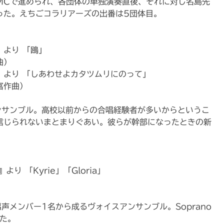
のMCで進められ、各団体の単独演奏直後、それに対し名島先
った。えちごコラリアーズの出番は5団体目。
より 「鴎」
曲）
』より 「しあわせよカタツムリにのって」
富作曲）
ンサンブル。高校以前からの合唱経験者が多いからというこ
信じられないまとまりぐあい。彼らが幹部になったときの新
es』より 「Kyrie」「Gloria」
声メンバー1名から成るヴォイスアンサンブル。Soprano
た。