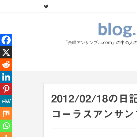
Skip
to
content
blo
「合唱アンサンブル.com」の中の
2012/02/18
コーラスアンサン