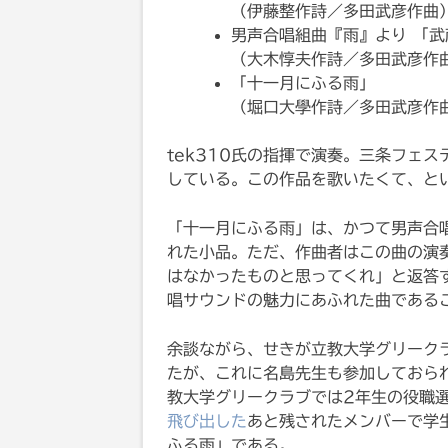
（伊藤整作詩／多田武彦作曲
男声合唱組曲『雨』より 「武
（大木惇夫作詩／多田武彦作
「十一月にふる雨」
（堀口大學作詩／多田武彦作
tek310氏の指揮で演奏。三条フェ
している。この作品を歌いたくて、と
「十一月にふる雨」は、かつて男声合
れた小品。ただ、作曲者はこの曲の演
はなかったものと思ってくれ」と返答
唱サウンドの魅力にあふれた曲である
余談ながら、せきが立教大学グリーク
たが、これに名島先生も参加しておら
教大学グリークラブでは2年生の役職
飛び出した
あと残されたメンバーで学
ふる雨」である。