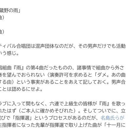
）
蔵野の雨」
曲）
曲）
スティバル合唱団は混声団体なのだが、その男声だけでも活動
いう感じ。
唱組曲『雨』の第4曲だったものの、諸事情で組曲から外さ
奏を望んでおられない（演奏許可を求めると「ダメ。あの曲
する由）という事実があることをあえて記しておく。男声合
ことは認めるにせよ。
ラブに入って間もなく、六連で上級生の皆様が『雨』を歌っ
れたはず（ご本人に確かめそびれた）。そしてついでに、立
選びで「指揮選」というプロセスがあるのだが、
名島氏らが
生指揮者になった先輩が指揮選で取り上げた曲が「十一月に