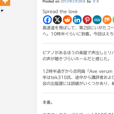
Posted on
2012年2月29日
by
せき
Spread the love
高速道を飛ばして、第2回にいがたコ
へ。10時半ぐらいに到着。今回はえ
ピアノがあるほうの楽屋で声出しとリ
の声が聴きづらいホールだと感じた。
12時半過ぎから合同曲「Ave verum 
半はtek310氏、途中から講評者お
会の出版譜には誤植がいくつかあり、
本番。