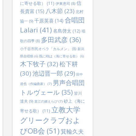
信
に寄せる歌）
(11)
伊東恵司
(8)
八木節
(23)
長貴富
(15)
北村
合唱団
千原英喜
(14)
協一
(9)
Lalari
(41)
名島啓太
(12)
唱
多田武彦
(36)
歌の四季
(8)
小千谷市民オペラ「カルメン」
(8)
新潟
県合唱祭
(6)
既に鴎は（海に寄せる歌）
(6)
木下牧子
(32)
松下耕
(30)
池辺晋一郎
(29)
田中
男声合唱団
達也（作編曲家）
(7)
トルヴェール
(35)
皆川
砂上（海に
達夫
(9)
直江の婿えらび
(7)
立教大学
寄せる歌）
(11)
グリークラブおよ
びOB会
(51)
箕輪久夫