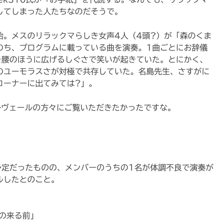
してしまった人たちなのだそうで。
始。メスのリラックマらしき女声4人（4頭?）が「森のくま
のち、プログラムに載っている曲を演奏。1曲ごとにお辞儀
を腰のほうに広げるしぐさで笑いが起きていた。とにかく、
のユーモラスさが対極で共存していた。名島先生、さすがに
コーナーに出てみては?」。
ルヴェールの方々にご覧いただきたかったですな。
予定だったものの、メンバーのうちの1名が体調不良で演奏が
ルしたとのこと。
の来る前」