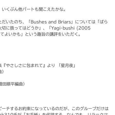
、いくぶん他パートも聞こえたかな。
たのち、「Bushes and Briars」については「ばら
扱ってはどうか」、「Yagi-bushi (2005
ジケてよいかも」という趣旨の講評をいただく。
集『やさしさに包まれて』より 「星月夜」
曲）
曲／増田順平編曲）
」
ピーチするお約束になっているのだが、このグループだけは
ek310氏が「お手紙」を代読する。なんでも、リラックマ