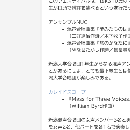
このフェスティバルは、tek310氏
生が口頭で講評を述べるという進行だ
アンサンブルNUC
混声合唱曲集『夢みたものは』
（三好達治作詩／木下牧子作
混声合唱曲集『旅のかなたに
（やなせたかし作詩／信長貴
新潟大学合唱団1年生からなる混声ア
とがあるにせよ、とても最下級生とは
潟大学合唱団が楽しみである。
カレイドスコープ
『Mass for Three Voic
（William Byrd作曲）
新潟混声合唱団の女声メンバー3名と男
を女声2名、他パートを各1名で演奏し