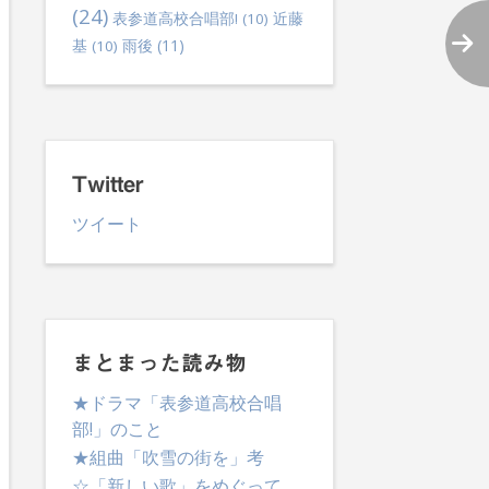
(24)
表参道高校合唱部!
(10)
近藤
雨後
(11)
基
(10)
Twitter
ツイート
まとまった読み物
★ドラマ「表参道高校合唱
部!」のこと
★組曲「吹雪の街を」考
☆「新しい歌」をめぐって