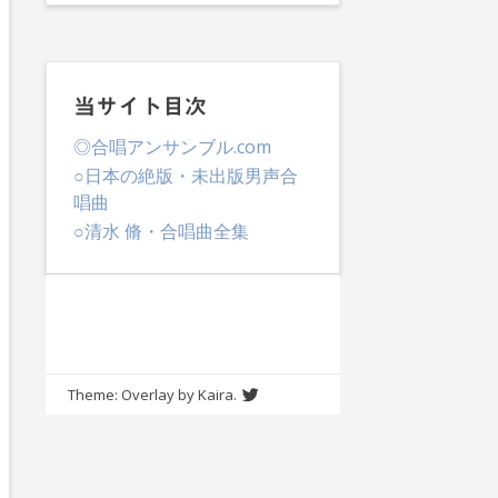
当サイト目次
◎合唱アンサンブル.com
○日本の絶版・未出版男声合
唱曲
○清水 脩・合唱曲全集
Theme: Overlay by
Kaira
.