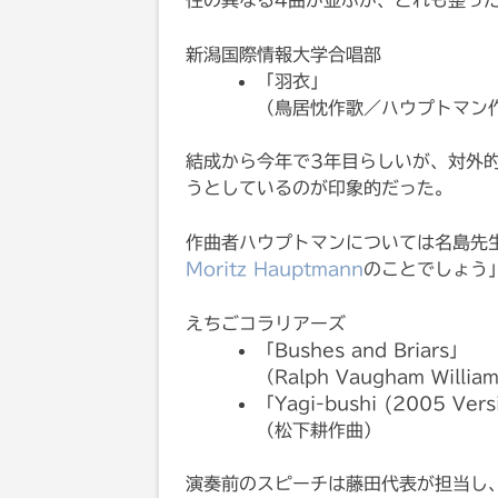
性の異なる4曲が並ぶが、どれも整っ
新潟国際情報大学合唱部
「羽衣」
（鳥居忱作歌／ハウプトマン
結成から今年で3年目らしいが、対外
うとしているのが印象的だった。
作曲者ハウプトマンについては名島先
Moritz Hauptmann
のことでしょう
えちごコラリアーズ
「Bushes and Briars」
（Ralph Vaugham Willi
「Yagi-bushi (2005 Vers
（松下耕作曲）
演奏前のスピーチは藤田代表が担当し、主に3