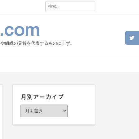
検
索:
.com
体や組織の見解を代表するものに非ず。
月別アーカイブ
月
別
ア
ー
カ