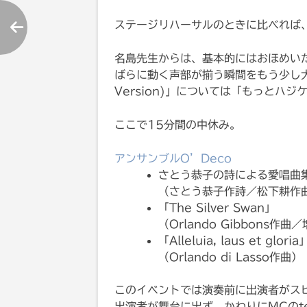
ステージリハーサルのときに比べれば
名島先生からは、基本的にはおほめいただい
ばらに動く声部が揃う瞬間をもう少し大切に
Version)」については「もっとハ
ここで15分間の中休み。
アンサンブルO’Deco
さとう恭子の詩による愛唱曲
（さとう恭子作詩／松下耕作
「The Silver Swan」
（Orlando Gibbons作
「Alleluia, laus et gloria
（Orlando di Lasso作曲）
このイベントでは演奏前に出演者がス
出演者が舞台に出ず、かわりにMCのt