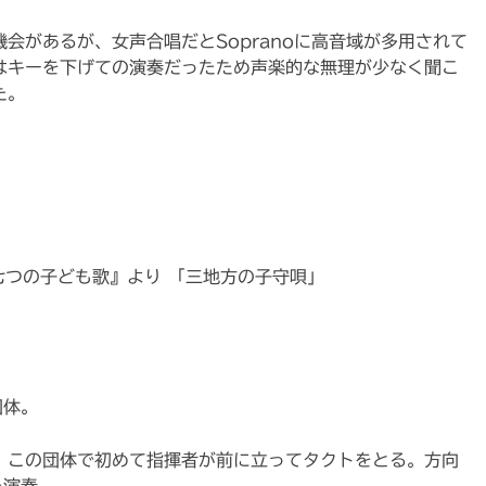
会があるが、女声合唱だとSopranoに高音域が多用されて
はキーを下げての演奏だったため声楽的な無理が少なく聞こ
た。
七つの子ども歌』より 「三地方の子守唄」
団体。
、この団体で初めて指揮者が前に立ってタクトをとる。方向