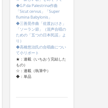
◆G.P.da Palestrina作曲
「Sicut cervus」「Super
flumina Babylonis」
◆三善晃作曲「佐渡おけさ」
「ソーラン節」（混声合唱の
ための「五つの日本民謡」よ
り）
◆高橋悠治氏の合唱曲につい
て小リポート
★：連載（いちおう完結した
もの）
☆：連載（執筆中）
◆：単品