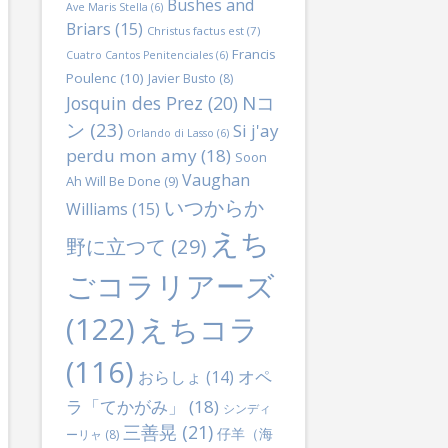
Bushes and
Ave Maris Stella
(6)
Briars
(15)
Christus factus est
(7)
Francis
Cuatro Cantos Penitenciales
(6)
Poulenc
(10)
Javier Busto
(8)
Nコ
Josquin des Prez
(20)
ン
(23)
Si j'ay
Orlando di Lasso
(6)
perdu mon amy
(18)
Soon
Vaughan
Ah Will Be Done
(9)
いつからか
Williams
(15)
えち
野に立つて
(29)
ごコラリアーズ
(122)
えちコラ
(116)
オペ
おらしょ
(14)
ラ「てかがみ」
(18)
シンディ
三善晃
(21)
仔羊（海
ーリャ
(8)