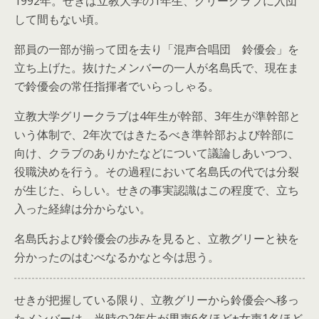
1992年。せきは立教大学の1年生、グリークラブに入団
して間もない頃。
部員の一部が揃って団を去り「混声合唱団 鈴優会」を
立ち上げた。抜けたメンバーの一人が名島氏で、現在ま
で鈴優会の常任指揮者でいらっしゃる。
立教大学グリークラブは4年生が幹部、3年生が準幹部と
いう体制で、2年次ではきたるべき準幹部および幹部に
向け、クラブのありかたなどについて議論しあいつつ、
役職決めを行う。その過程において名島氏の代では分裂
が生じた、らしい。せきの事実認識はこの程度で、立ち
入った経緯は分からない。
名島氏および鈴優会の歩みを見ると、立教グリーと袂を
分かったのはむべなるかなと今は思う。
せきが把握している限り、立教グリーから鈴優会へ移っ
たメンバーは、当時の2年生が男声6名ほど+女声1名ほど