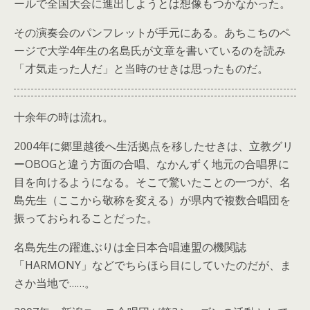
ールで全国大会に進出しようとは想像もつかなかった。
その演奏会のパンフレットが手元にある。あちこちのペ
ージで大学4年生の名島氏が文章を書いているのを読み
「才気走った人だ」と当時のせきは思ったものだ。
十余年の時は流れ。
2004年に郷里越後へ生活拠点を移したせきは、立教グリ
ーOBOGと違う方面の合唱、なかんずく地元の合唱界に
目を向けるようになる。そこで驚いたことの一つが、名
島先生（ここから敬称を変える）が県内で複数合唱団を
振っておられることだった。
名島先生の躍進ぶりは全日本合唱連盟の機関誌
「HARMONY」などでちらほら目にしていたのだが、ま
さか当地で……。