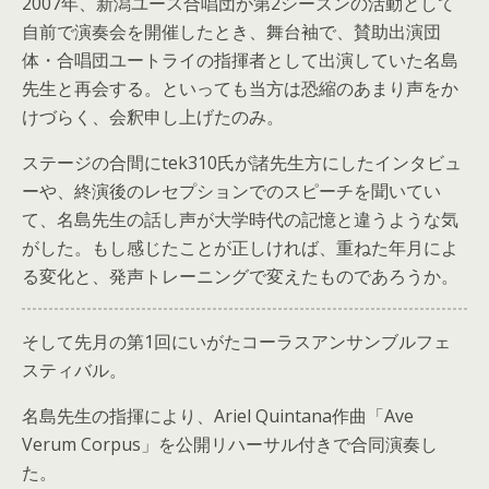
2007年、新潟ユース合唱団が第2シーズンの活動として
自前で演奏会を開催したとき、舞台袖で、賛助出演団
体・合唱団ユートライの指揮者として出演していた名島
先生と再会する。といっても当方は恐縮のあまり声をか
けづらく、会釈申し上げたのみ。
ステージの合間にtek310氏が諸先生方にしたインタビュ
ーや、終演後のレセプションでのスピーチを聞いてい
て、名島先生の話し声が大学時代の記憶と違うような気
がした。もし感じたことが正しければ、重ねた年月によ
る変化と、発声トレーニングで変えたものであろうか。
そして先月の第1回にいがたコーラスアンサンブルフェ
スティバル。
名島先生の指揮により、Ariel Quintana作曲「Ave
Verum Corpus」を公開リハーサル付きで合同演奏し
た。