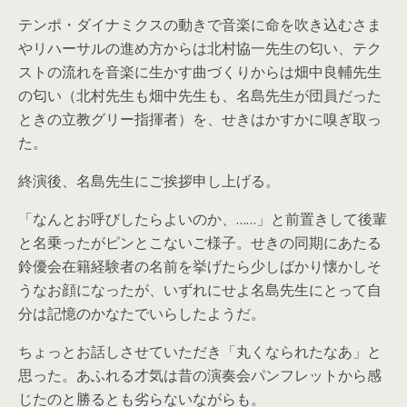
テンポ・ダイナミクスの動きで音楽に命を吹き込むさま
やリハーサルの進め方からは北村協一先生の匂い、テク
ストの流れを音楽に生かす曲づくりからは畑中良輔先生
の匂い（北村先生も畑中先生も、名島先生が団員だった
ときの立教グリー指揮者）を、せきはかすかに嗅ぎ取っ
た。
終演後、名島先生にご挨拶申し上げる。
「なんとお呼びしたらよいのか、……」と前置きして後輩
と名乗ったがピンとこないご様子。せきの同期にあたる
鈴優会在籍経験者の名前を挙げたら少しばかり懐かしそ
うなお顔になったが、いずれにせよ名島先生にとって自
分は記憶のかなたでいらしたようだ。
ちょっとお話しさせていただき「丸くなられたなあ」と
思った。あふれる才気は昔の演奏会パンフレットから感
じたのと勝るとも劣らないながらも。