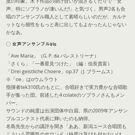
度の印象。木下作品の掛け合いが混ざるくだりで「女
声、特にソプラノが凄いんだ!」と気づく。男声2名も合
唱のアンサンブル職人として素晴らしいのだが、カルテ
ットなら個性をもっと表に出してもよかったんじゃない
かなあ。
○ 女声アンサンブルiris
「Ave Maria」（G. P. da パレストリーナ）
「さくら」「一番星見つけた」（編：信長貴富）
「Drei geistliche Choere」op.37（J. ブラームス）
※「oe」はoウムラウト
指揮者tek310氏のもとに、合唱好きで実力豊かな合唱歌
手が集った団。前述した4 colateのソプラノさんもメン
バー。
サウンドの純度は出演団体中白眉。県の2009年アンサン
ブルコンテスト代表に輝いたのも納得。
名島先生からの講評を聞き「ああ、新潟ユース合唱団も
こういう雰囲気のサウンド（純度は及びも付かないけ