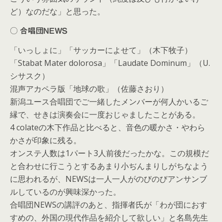
ど）なのだな」と思った。
○ 合唱団NEWS
「いっしょに」「サッカーによせて」（木下牧子）
「Stabat Mater dolorosa」「Laudate Dominum」（U.
シサスク）
混声アカペラ版「地球の歌」（佐藤さおり）
新潟ユース合唱団でご一緒したメンバーが何人かいるご
縁で、せきは演奏会に一度おじゃましたことがある。
4 colateの木下作品と比べると、音色の暖かさ・やわら
かさが印象に残る。
オンステ人数は1パート3人前後だったかな。この規模だ
と合わせに行こうとするあまり小ぢんまりしがちなよう
に思われるが、NEWSは一人一人がのびのびアンサンブ
ルしているのが興味深かった。
合唱団NEWSの講評のあと、指揮者氏が「わが団におす
すめの、外国の現代作品を紹介して欲しい」と名島先生