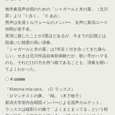
無伴奏混声合唱のための「シャガールと木の葉」（北川
昇）より「I. 歩く」「II. あお」
男声は全員トルヴェールのメンバー、女声に新潟ユース
仲間が若干名。
実演に接したことが2度ほどあるが、今までの記憶とは
段違いに精度の高い演奏。
「シャガールと木の葉」は1年近く付き合ってきた曲ら
しい。せきは北川作品自体初体験だが、歌い手がハマる
のも、それだけの力を持つ曲であることも、演奏を聴い
てよくわかった。
○ 4 colate
「Matona mia cara」（O. ラッスス）
「ロマンチストの豚」「鴎」（木下牧子）
新潟大学室内合唱団メンバーによる混声カルテット。
ラッススは縦割りの曲で「よくまとまってる」という程