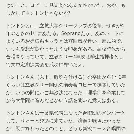
きのこと。ロビーに見覚えのある女性がいた。おや、も
しかしてトントンじゃないか?
トントンとは、立教大学グリークラブの後輩。せきが4
年のときの1年にあたる。Sopranoだが、あのパートに
よくいるお姫様系キャラとは雰囲気が違い、庶民的で、
いつも愛想が良かったような印象がある。高校時代から
合唱をやっていて、立教グリー4年次は学生指揮者とし
て女声定期演奏会を成功に導いた人。
トントンさん（以下、敬称を付ける）の卒団から1〜2年
ぐらいは立教グリー関係の演奏会ロビーで挨拶していた
が、いつの間にかご無沙汰になった。理学部を卒業して
から大学院に進んだとかいう話を聞いた覚えはある。
トントンさんは千葉県代表になった合唱団のメンバーと
して、りゅーとぴあに来ていた。演奏を聴きたかった
が、既に終わったとのこと。どうも新潟ユース合唱団の