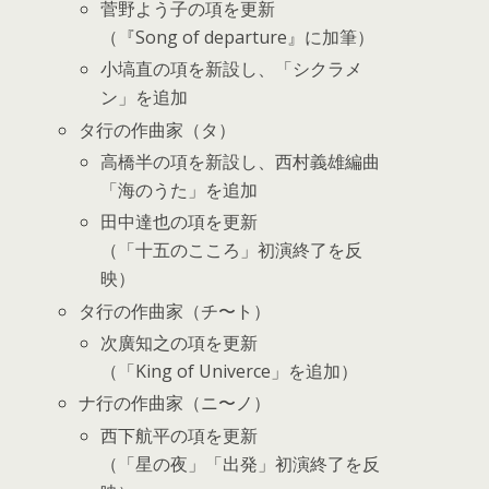
菅野よう子の項を更新
（『Song of departure』に加筆）
小塙直の項を新設し、「シクラメ
ン」を追加
タ行の作曲家（タ）
高橋半の項を新設し、西村義雄編曲
「海のうた」を追加
田中達也の項を更新
（「十五のこころ」初演終了を反
映）
タ行の作曲家（チ〜ト）
次廣知之の項を更新
（「King of Univerce」を追加）
ナ行の作曲家（ニ〜ノ）
西下航平の項を更新
（「星の夜」「出発」初演終了を反