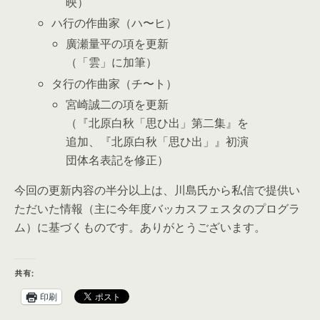
映）
ハ行の作曲家（ハ〜ヒ）
廣瀬量平の項を更新
（「雲」に加筆）
タ行の作曲家（チ〜ト）
宮崎誠二の項を更新
（『北原白秋「思ひ出」第二集』を
追加、『北原白秋「思ひ出」』初演
団体名表記を修正）
今回の更新内容の半分以上は、川島氏から私信で提供い
ただいた情報（主に今年度バッカスフェスタのプログラ
ム）に基づくものです。ありがとうございます。
共有:
印刷