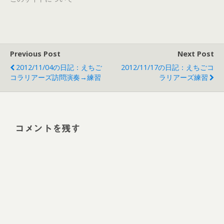
Previous Post
Next Post
2012/11/04の日記：えちご
2012/11/17の日記：えちごコ
コラリアーズ訪問演奏→練習
ラリアーズ練習
コメントを残す
Alt