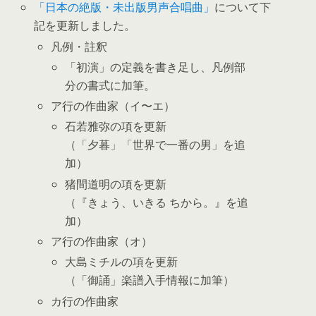
「日本の絶版・未出版男声合唱曲」
について下
記を更新しました。
凡例・註釈
「初演」の定義を書き足し、凡例部
分の書式に加筆。
ア行の作曲家（イ〜エ）
石若雅弥の項を更新
（「夕暮」「世界で一番の男」を追
加）
猪間道明の項を更新
（『きょう、いきる ちから。』を追
加）
ア行の作曲家（オ）
大島ミチルの項を更新
（「御誦」楽譜入手情報に加筆）
カ行の作曲家