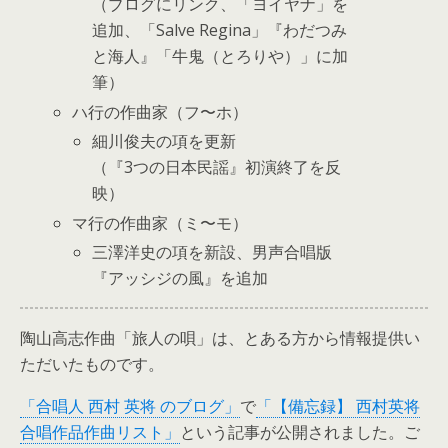
（ブログにリンク、「ヨイヤナ」を
追加、「Salve Regina」『わだつみ
と海人』「牛鬼（とろりや）」に加
筆）
ハ行の作曲家（フ〜ホ）
細川俊夫の項を更新
（『3つの日本民謡』初演終了を反
映）
マ行の作曲家（ミ〜モ）
三澤洋史の項を新設、男声合唱版
『アッシジの風』を追加
陶山高志作曲「旅人の唄」は、とある方から情報提供い
ただいたものです。
「合唱人 西村 英将 のブログ」
で
「【備忘録】 西村英将
合唱作品作曲リスト」
という記事が公開されました。ご