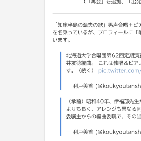
（「再会」を追加、「出
「知床半島の漁夫の歌」男声合唱＋ピ
を名乗っているが、プロフィールに「
います。
北海道大学合唱団第62回定期演
井友徳編曲。 これは独唱＆ピア
す。（続く）
pic.twitter.co
— 利戸美香 (@koukyoutansh
（承前）昭和40年、伊福部先生
よりも長く、アレンジも異なる
委嘱主からの編曲委嘱で、その
— 利戸美香 (@koukyoutansh