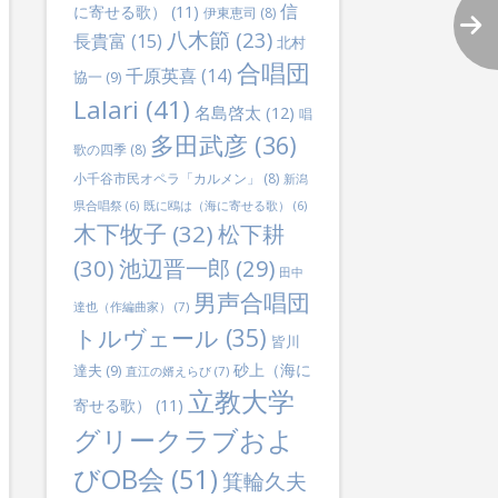
信
に寄せる歌）
(11)
伊東恵司
(8)
八木節
(23)
長貴富
(15)
北村
合唱団
千原英喜
(14)
協一
(9)
Lalari
(41)
名島啓太
(12)
唱
多田武彦
(36)
歌の四季
(8)
小千谷市民オペラ「カルメン」
(8)
新潟
県合唱祭
(6)
既に鴎は（海に寄せる歌）
(6)
木下牧子
(32)
松下耕
(30)
池辺晋一郎
(29)
田中
男声合唱団
達也（作編曲家）
(7)
lternative:
トルヴェール
(35)
皆川
砂上（海に
達夫
(9)
直江の婿えらび
(7)
立教大学
寄せる歌）
(11)
グリークラブおよ
びOB会
(51)
箕輪久夫