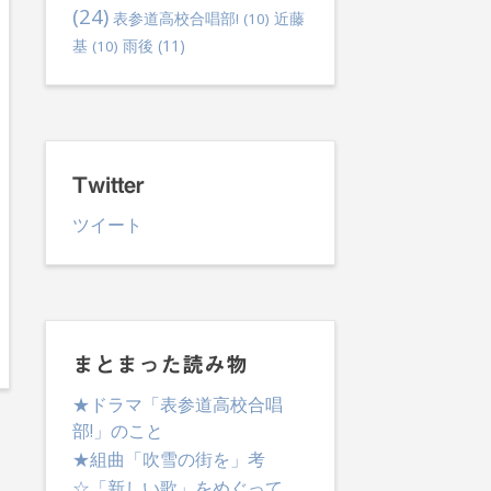
(24)
表参道高校合唱部!
(10)
近藤
雨後
(11)
基
(10)
Twitter
ツイート
まとまった読み物
★ドラマ「表参道高校合唱
部!」のこと
★組曲「吹雪の街を」考
☆「新しい歌」をめぐって