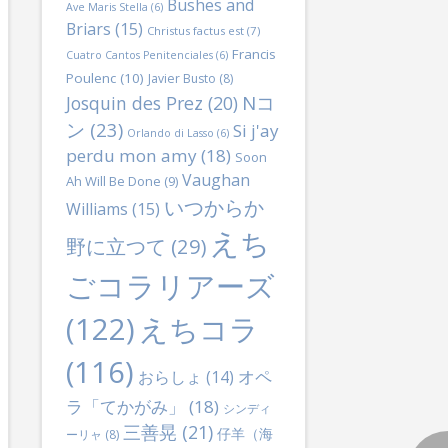
Bushes and
Ave Maris Stella
(6)
Briars
(15)
Christus factus est
(7)
Francis
Cuatro Cantos Penitenciales
(6)
Poulenc
(10)
Javier Busto
(8)
Nコ
Josquin des Prez
(20)
ン
(23)
Si j'ay
Orlando di Lasso
(6)
perdu mon amy
(18)
Soon
Vaughan
Ah Will Be Done
(9)
いつからか
Williams
(15)
えち
野に立つて
(29)
ごコラリアーズ
(122)
えちコラ
(116)
オペ
おらしょ
(14)
ラ「てかがみ」
(18)
シンディ
三善晃
(21)
仔羊（海
ーリャ
(8)