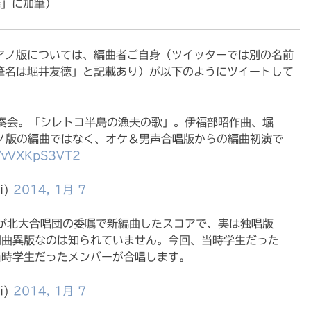
発」に加筆）
アノ版については、編曲者ご自身（ツイッターでは別の名前
筆名は堀井友徳」と記載あり）が以下のようにツイートして
奏会。「シレトコ半島の漁夫の歌」。伊福部昭作曲、堀
ノ版の編曲ではなく、オケ＆男声合唱版からの編曲初演で
m/vVXKpS3VT2
i)
2014, 1月 7
が北大合唱団の委嘱で新編曲したスコアで、実は独唱版
同曲異版なのは知られていません。今回、当時学生だった
当時学生だったメンバーが合唱します。
i)
2014, 1月 7