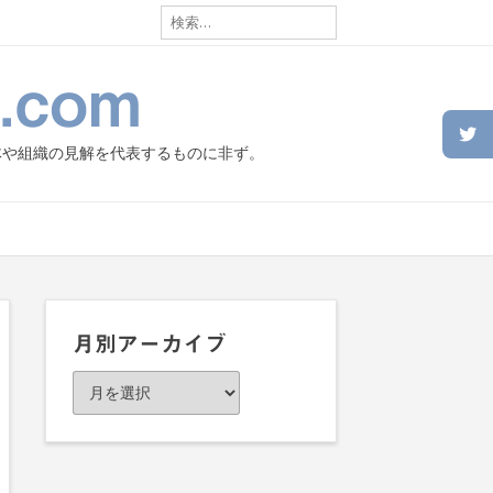
検
索:
.com
体や組織の見解を代表するものに非ず。
月別アーカイブ
月
別
ア
ー
カ