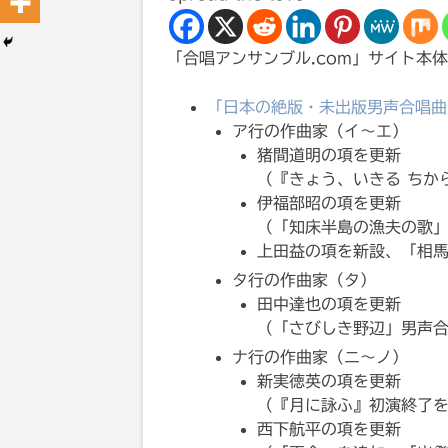
「合唱アンサンブル.com」サイト本
「日本の絶版・未出版男声合唱曲
ア行の作曲家（イ〜エ）
猪間道明の項を更新
（『きょう、いきる ちか
伊福部昭の項を更新
（「知床半島の漁夫の歌
上田益の項を新設、「相
タ行の作曲家（タ）
田中達也の項を更新
（「さびしき野辺」男声
ナ行の作曲家（ニ〜ノ）
新実徳英の項を更新
（『月に詠ふ』初演終了
西下航平の項を更新