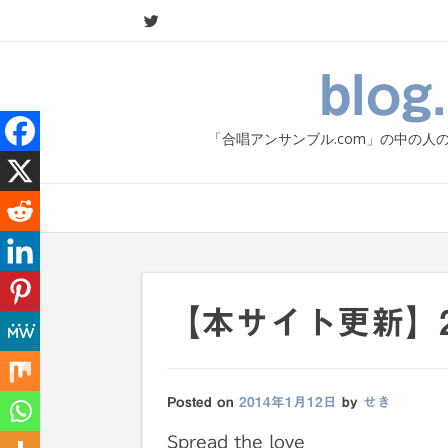
Skip
to
content
blo
「合唱アンサンブル.com」の中の
【本サイト更新】2014
Posted on
2014年1月12日
by
せき
Spread the love