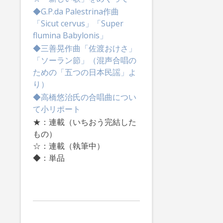
◆G.P.da Palestrina作曲
「Sicut cervus」「Super
flumina Babylonis」
◆三善晃作曲「佐渡おけさ」
「ソーラン節」（混声合唱の
ための「五つの日本民謡」よ
り）
◆高橋悠治氏の合唱曲につい
て小リポート
★：連載（いちおう完結した
もの）
☆：連載（執筆中）
◆：単品