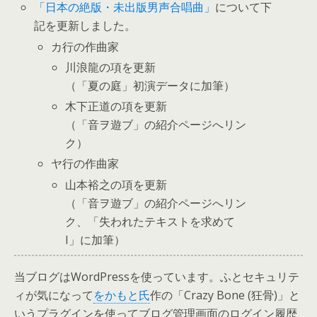
「日本の絶版・未出版男声合唱曲」
について下
記を更新しました。
カ行の作曲家
川浪龍の項を更新
（「夏の庭」初演データに加筆）
木下正道の項を更新
（「音ヲ遊ブ」の紹介ページへリン
ク）
ヤ行の作曲家
山本裕之の項を更新
（「音ヲ遊ブ」の紹介ページへリン
ク、「失われたテキストを求めて
I」に加筆）
当ブログはWordPressを使っています。ふとセキュリテ
ィが気になって
をかもと氏
作の「Crazy Bone (狂骨)」と
いうプラグインを使ってブログ管理画面のログイン履歴