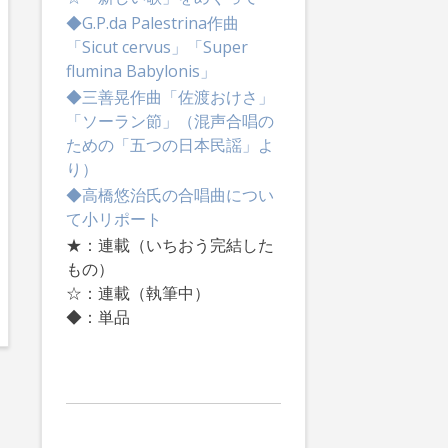
◆G.P.da Palestrina作曲
「Sicut cervus」「Super
flumina Babylonis」
◆三善晃作曲「佐渡おけさ」
「ソーラン節」（混声合唱の
ための「五つの日本民謡」よ
り）
◆高橋悠治氏の合唱曲につい
て小リポート
★：連載（いちおう完結した
もの）
☆：連載（執筆中）
◆：単品