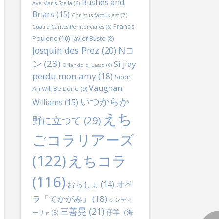
Bushes and
Ave Maris Stella
(6)
Briars
(15)
Christus factus est
(7)
Francis
Cuatro Cantos Penitenciales
(6)
Poulenc
(10)
Javier Busto
(8)
Nコ
Josquin des Prez
(20)
ン
(23)
Si j'ay
Orlando di Lasso
(6)
perdu mon amy
(18)
Soon
Vaughan
Ah Will Be Done
(9)
いつからか
Williams
(15)
えち
野に立つて
(29)
ごコラリアーズ
(122)
えちコラ
(116)
オペ
おらしょ
(14)
ラ「てかがみ」
(18)
シンディ
三善晃
(21)
仔羊（海
ーリャ
(8)