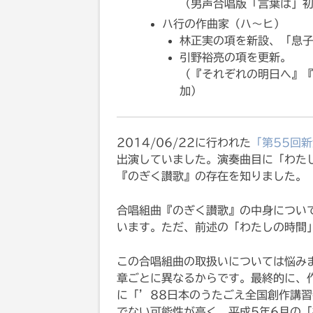
（男声合唱版「言葉は」
ハ行の作曲家（ハ〜ヒ）
林正実の項を新設、「息
引野裕亮の項を更新。
（『それぞれの明日へ』
加）
2014/06/22に行われた
「第55回新
出演していました。演奏曲目に「わた
『のぎく讃歌』の存在を知りました。
合唱組曲『のぎく讃歌』の中身につい
います。ただ、前述の「わたしの時間
この合唱組曲の取扱いについては悩み
章ごとに異なるからです。最終的に、
に「’88日本のうたごえ全国創作講習
でない可能性が高く、平成5年6月の