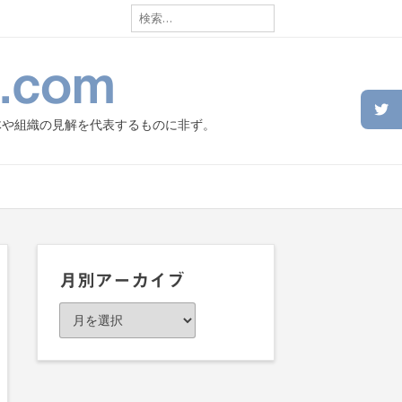
検
索:
.com
体や組織の見解を代表するものに非ず。
月別アーカイブ
月
別
ア
ー
カ