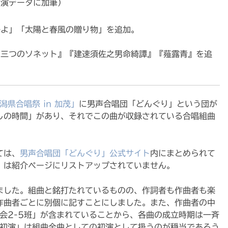
初演データに加筆）
子よ」「太陽と春風の贈り物」を追加。
『三つのソネット』『建速須佐之男命綺譚』『薤露青』を追
潟県合唱祭 in 加茂」
に男声合唱団「どんぐり」という団が
しの時間」があり、それでこの曲が収録されている合唱組曲
ては、
男声合唱団「どんぐり」公式サイト
内にまとめられて
」は紹介ページにリストアップされていません。
ました。組曲と銘打たれているものの、作詞者も作曲者も楽
作曲者ごとに別個に記すことにしました。また、作曲者の中
会2-5班」が含まれていることから、各曲の成立時期は一斉
「初演」は組曲全曲としての初演として扱うのが穏当であろう