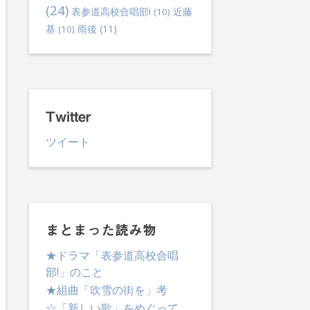
(24)
表参道高校合唱部!
(10)
近藤
雨後
(11)
基
(10)
Twitter
ツイート
lternative:
まとまった読み物
★ドラマ「表参道高校合唱
部!」のこと
★組曲「吹雪の街を」考
☆「新しい歌」をめぐって