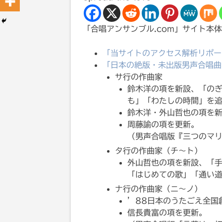
「合唱アンサンブル.com」サイト本
「当サイトのアクセス解析リポー
「日本の絶版・未出版男声合唱曲
サ行の作曲家
鈴木洋の項を新設、「の
も」「わたしの時間」を
鈴木洋・外山哲也の項を
周藤諭の項を更新。
（男声合唱版『三つのマ
タ行の作曲家（チ〜ト）
外山哲也の項を新設、「
「はじめての歌」「通い
ナ行の作曲家（ニ〜ノ）
’88日本のうたごえ全国
信長貴富の項を更新。