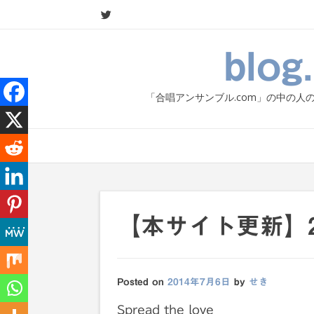
Skip
to
content
blo
「合唱アンサンブル.com」の中の
【本サイト更新】2014
Posted on
2014年7月6日
by
せき
Spread the love