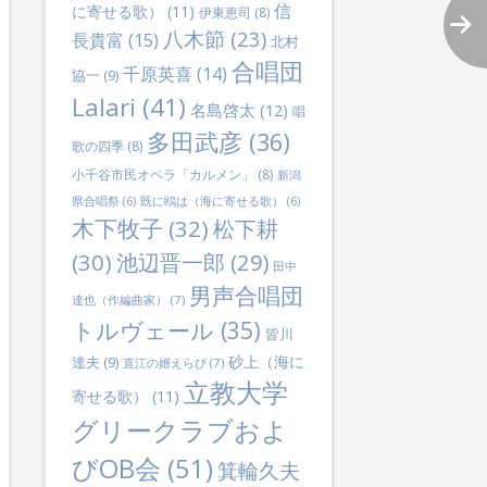
信
に寄せる歌）
(11)
伊東恵司
(8)
八木節
(23)
長貴富
(15)
北村
合唱団
千原英喜
(14)
協一
(9)
Lalari
(41)
名島啓太
(12)
唱
多田武彦
(36)
歌の四季
(8)
小千谷市民オペラ「カルメン」
(8)
新潟
県合唱祭
(6)
既に鴎は（海に寄せる歌）
(6)
木下牧子
(32)
松下耕
(30)
池辺晋一郎
(29)
田中
男声合唱団
達也（作編曲家）
(7)
トルヴェール
(35)
皆川
砂上（海に
達夫
(9)
直江の婿えらび
(7)
立教大学
寄せる歌）
(11)
グリークラブおよ
びOB会
(51)
箕輪久夫