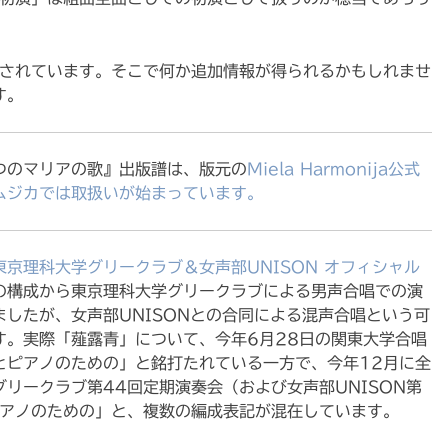
定されています。そこで何か追加情報が得られるかもしれませ
す。
つのマリアの歌』出版譜は、版元の
Miela Harmonija公式
ムジカでは取扱いが始まっています。
東京理科大学グリークラブ＆女声部UNISON オフィシャル
の構成から東京理科大学グリークラブによる男声合唱での演
したが、女声部UNISONとの合同による混声合唱という可
す。実際「薤露青」について、今年6月28日の関東大学合唱
とピアノのための」と銘打たれている一方で、今年12月に全
リークラブ第44回定期演奏会（および女声部UNISON第
ピアノのための」と、複数の編成表記が混在しています。