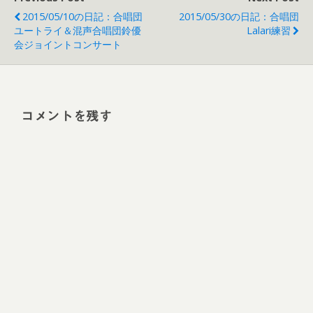
2015/05/10の日記：合唱団
2015/05/30の日記：合唱団
ユートライ＆混声合唱団鈴優
Lalari練習
会ジョイントコンサート
コメントを残す
Alt