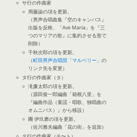
サ行の作曲家
周藤諭の項を更新。
（男声合唱曲集『空のキャンバス』
出版を反映、「Ave Maria」を『三
つのマリアの歌』に集約させる形で
削除）
千秋次郎の項を更新。
（
町田男声合唱団「マルベリー」
の
リンク先を変更）
タ行の作曲家（タ）
滝廉太郎の項を更新。
（源田俊一郎編曲「箱根八里」を
『編曲作品（童謡・唱歌、独唱曲の
オムニバス）』から移設）
團 伊玖磨の項を更新。
（佐川雅夫編曲「花の街」を追加）
タ行の作曲家（チ〜ト）