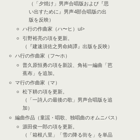
（「夕焼け」男声合唱版および『思
い出すために』男声4部合唱版の出
版を反映）
ハ行の作曲家（ハ〜ヒ）ul>
引野裕亮の項を更新。
（『建速須佐之男命綺譚』出版を反映）
ハ行の作曲家（フ〜ホ）
普久原恒勇の項を新設、角祐一編曲「芭
蕉布」を追加。
マ行の作曲家（マ）
松下耕の項を更新。
（「一詩人の最後の歌」男声合唱版を追
加）
編曲作品（童謡・唱歌、独唱曲のオムニバス）
源田俊一郎の項を更新。
（「箱根八里」「雪の降る街を」を単品