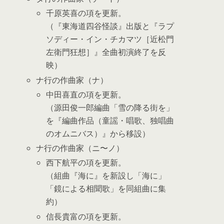
千原英喜の項を更新。
（『東海道四谷怪談』出版と『ラプ
ソディー・イン・チカマツ［近松門
左衛門狂想］』全曲初演終了を反
映）
ナ行の作曲家（ナ）
中田喜直の項を更新。
（源田俊一郎編曲「雪の降る街を」
を『編曲作品（童謡・唱歌、独唱曲
のオムニバス）』から移設）
ナ行の作曲家（ニ〜ノ）
西下航平の項を更新。
（組曲『海に』を新設し「海に」
「鏡による相聞歌」を同組曲に集
約）
信長貴富の項を更新。