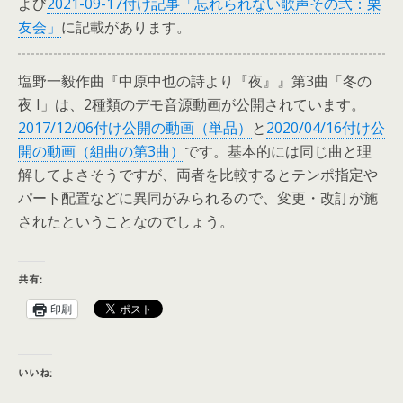
よび
2021-09-17付け記事「忘れられない歌声その弐：栗
友会」
に記載があります。
塩野一毅作曲『中原中也の詩より『夜』』第3曲「冬の
夜 I」は、2種類のデモ音源動画が公開されています。
2017/12/06付け公開の動画（単品）
と
2020/04/16付け公
開の動画（組曲の第3曲）
です。基本的には同じ曲と理
解してよさそうですが、両者を比較するとテンポ指定や
パート配置などに異同がみられるので、変更・改訂が施
されたということなのでしょう。
共有:
印刷
いいね: