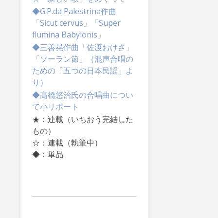
◆G.P.da Palestrina作曲
「Sicut cervus」「Super
flumina Babylonis」
◆三善晃作曲「佐渡おけさ」
「ソーラン節」（混声合唱の
ための「五つの日本民謡」よ
り）
◆高橋悠治氏の合唱曲につい
て小リポート
★：連載（いちおう完結した
もの）
☆：連載（執筆中）
◆：単品