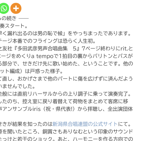
らの続き ——
演奏スタート。
早く漏れ出るのは男の恥で候」をやっちまったであります。
テージ本番でのフライングは恐らく人生初。
友社『多田武彦男声合唱曲集 5』7ページ終わりにrit.と
ージをめくりa tempoで1拍目の裏からバリトンとバスが
る部分で、せきだけ先に歌い始めた、ということです。他の
テット編成）は戸惑った様子。
て直し、おかげさまで他のパートに傷を広げずに済んだよう
いませんでした。
全般には直前リハーサルからの上り調子に乗って演奏完了。
したのち、控え室に戻り着替えて荷物をまとめて客席に移
アンサンブルiris（祝・県代表!）から拝聴し、全出演団体
せきが結果を知ったのは
新潟県合唱連盟の公式サイト
にて。
源を聞いたところ、銅賞さもありなむという印象のサウンド
たっけと若干のショック。あと、ハーモニーを作る方向での