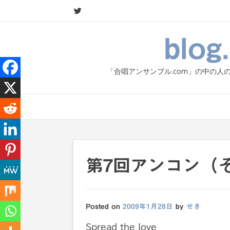
Skip
to
content
blo
「合唱アンサンブル.com」の中の
第7回アンコン（
Posted on
2009年1月28日
by
せき
Spread the love