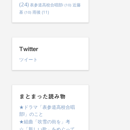
(24)
表参道高校合唱部!
(10)
近藤
雨後
(11)
基
(10)
Twitter
ツイート
まとまった読み物
★ドラマ「表参道高校合唱
部!」のこと
★組曲「吹雪の街を」考
☆「新しい歌」をめぐって