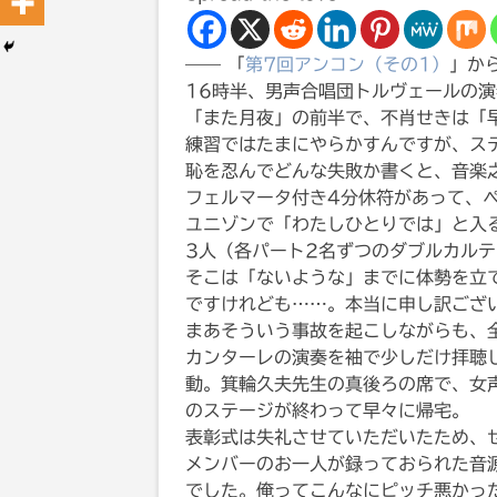
—— 「
第7回アンコン（その1）
」か
16時半、男声合唱団トルヴェールの
「また月夜」の前半で、不肖せきは「
練習ではたまにやらかすんですが、ス
恥を忍んでどんな失敗か書くと、音楽之
フェルマータ付き4分休符があって、ペ
ユニゾンで「わたしひとりでは」と入
3人（各パート2名ずつのダブルカル
そこは「ないような」までに体勢を立
ですけれども……。本当に申し訳ござ
まあそういう事故を起こしながらも、
カンターレの演奏を袖で少しだけ拝聴
動。箕輪久夫先生の真後ろの席で、女声
のステージが終わって早々に帰宅。
表彰式は失礼させていただいたため、
メンバーのお一人が録っておられた音
でした。俺ってこんなにピッチ悪かっ