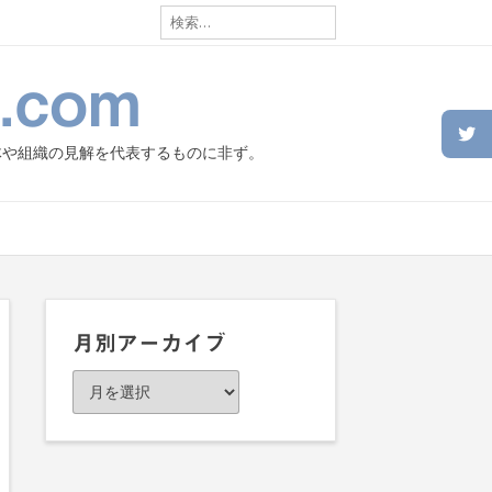
検
索:
.com
体や組織の見解を代表するものに非ず。
月別アーカイブ
月
別
ア
ー
カ