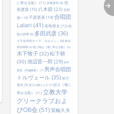
信
に寄せる歌）
(11)
伊東恵司
(8)
八木節
(23)
長貴富
(15)
北村
合唱団
千原英喜
(14)
協一
(9)
Lalari
(41)
名島啓太
(12)
唱
多田武彦
(36)
歌の四季
(8)
小千谷市民オペラ「カルメン」
(8)
新潟
県合唱祭
(6)
既に鴎は（海に寄せる歌）
(6)
木下牧子
(32)
松下耕
(30)
池辺晋一郎
(29)
田中
男声合唱団
達也（作編曲家）
(7)
トルヴェール
(35)
皆川
砂上（海に
達夫
(9)
直江の婿えらび
(7)
立教大学
寄せる歌）
(11)
グリークラブおよ
びOB会
(51)
箕輪久夫