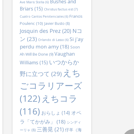
Bushes and
Ave Maris Stella
(6)
Briars
(15)
Christus factus est
(7)
Francis
Cuatro Cantos Penitenciales
(6)
Poulenc
(10)
Javier Busto
(8)
Nコ
Josquin des Prez
(20)
ン
(23)
Si j'ay
Orlando di Lasso
(6)
perdu mon amy
(18)
Soon
Vaughan
Ah Will Be Done
(9)
いつからか
Williams
(15)
えち
野に立つて
(29)
ごコラリアーズ
(122)
えちコラ
lternative:
(116)
オペ
おらしょ
(14)
ラ「てかがみ」
(18)
シンディ
三善晃
(21)
仔羊（海
ーリャ
(8)