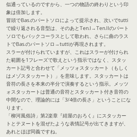
似通っているのですから、一つの物語の終わりという印
象は倍加します。
冒頭でBas.のパートソロによって提示され、次いでtutti
で繰り返される音型は、そのあとTen.I→Ten.IIのパート
ソロでもバックコーラスとして歌われ、さらに曲のラス
トでBas.のパートソロ→tuttiが再現されます。
スラーが付けられていますが、これはスラーが付けられ
た範囲を1フレーズで歌えという指示ではなく、スタッ
カート記号と合わせて「メッツォスタッカート（もしく
はメゾスタッカート）」を意味します。スタッカートは
音符の長さを本来の半分で演奏するという指示。メッツ
ォスタッカートは普通の音符とスタッカート付き音符の
中間なので、理論的には「3/4倍の長さ」ということにな
ります。
「柳河風俗詩」第2楽章『紺屋のおろく』にスタッカー
トとテヌートを混ぜたような表情記号が出てきますが、
あれとほぼ同義ですね。