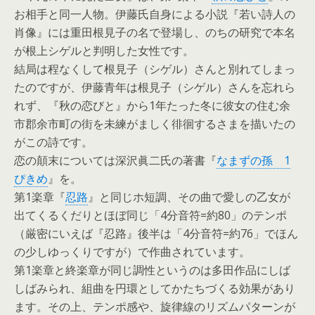
お相手と同一人物。伊藤氏自身による小説『若い詩人の
肖像』には重田根見子の名で登場し、のちの研究で本名
が根上シゲルと判明した女性です。
結局は程なくして根見子（シゲル）さんと別れてしまっ
たのですが、伊藤青年は根見子（シゲル）さんを忘れら
れず、『秋の恋びと』から1年たった冬に彼女の住む余
市郡余市町の街を未練がましく徘徊するさまを描いたの
がこの詩です。
恋の顛末については深沢眞二氏の著書『
なまずの孫 1
ぴきめ
』を。
第1楽章『
忍路
』と同じホ短調、その曲で愛しの乙女が
出てくるくだりとほぼ同じ「4分音符=約80」のテンポ
（厳密にいえば『忍路』後半は「4分音符=約76」でほん
の少しゆっくりですが）で作曲されています。
第1楽章と終楽章が同じ調性というのは多田作品にしば
しばみられ、組曲を円環としてかたちづくる効果があり
ます。その上、テンポ感や、旋律線のリズムパターンが