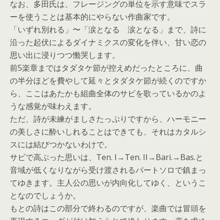
なお、多田氏は、フレージングの単位を示す意味でスラ
ーを使うことは基本的にやらない作曲家です。
「いずれ別れる」〜「涙となる 涙となる」まで、詩に
沿った起伏によるダイナミクスの変化を伴い、甘い恋の
思い出に浸りつつ慟哭します。
前5楽章まではタダタケ節が控えめだったところに、曲
の半分ほどを費やして延々とタダタケ節が続くのですか
ら、ここはあたかも組曲全体のサビを歌っているかのよ
うな感覚が味わえます。
ただ、詩が未練がましさたっぷりですから、ハーモニー
の美しさに酔いしれることはできても、それはカタルシ
スには結びつかないわけで。
サビで高ぶった思いは、Ten. I→Ten. II→Bari.→Bas.と
音域が低くなりながら受け渡されるパートソロで鎮まっ
てゆきます。主人公の思いが内向化してゆく、というこ
となのでしょうか。
もとの詩はこの部分で終わるのですが、楽曲では冒頭を