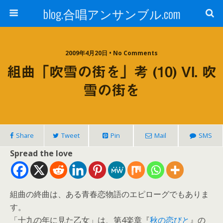
blog.合唱アンサンブル.com
2009年4月20日 • No Comments
組曲「吹雪の街を」考 (10) VI. 吹
雪の街を
Share
Tweet
Pin
Mail
SMS
Spread the love
組曲の終曲は、ある青春恋物語のエピローグでもありま
す。
「十九の年に見た乙女」は、第4楽章『
秋の恋びと
』の