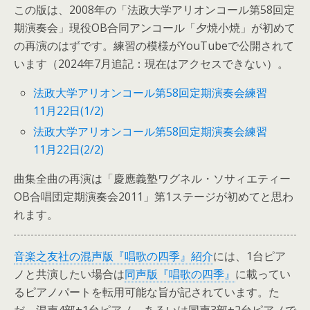
この版は、2008年の「法政大学アリオンコール第58回定
期演奏会」現役OB合同アンコール「夕焼小焼」が初めて
の再演のはずです。練習の模様がYouTubeで公開されて
います（2024年7月追記：現在はアクセスできない）。
法政大学アリオンコール第58回定期演奏会練習
11月22日(1/2)
法政大学アリオンコール第58回定期演奏会練習
11月22日(2/2)
曲集全曲の再演は「慶應義塾ワグネル・ソサィエティー
OB合唱団定期演奏会2011」第1ステージが初めてと思わ
れます。
音楽之友社の混声版『唱歌の四季』紹介
には、1台ピア
ノと共演したい場合は
同声版『唱歌の四季』
に載ってい
るピアノパートを転用可能な旨が記されています。た