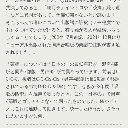
だ、混声4部+1台ピアノ、あるいは同声3部+2台ピアノで
共演してみると、「朧月夜」イントロや「茶摘」繰り返
しなどに異同があって、予備知識がないと戸惑います。
そこらへんの違いについて出版譜に註釈（メモ程度でで
も）をつけていただけると、有り難がる人が結構いらっ
しゃることでしょう（2024年7月追記：2021年12月にリ
ニューアル出版された同声合唱版の楽譜で註釈が書き足
されました）。
「茶摘」については「日本の」の最低声部が、混声4部
版と同声3部版・男声4部版で異なっています。前者はC-
C-C-C、後者はC-C-Cis-Cis（男声4部版は長2度高く移調
されているのでD-D-Dis-Dis）です。せきが今年度『唱
歌の四季』を混声で歌ったとき、この「日本の」で男声
4部版とゴッチャになって困ったものでした。確かピア
ノもこれに連動して動きます。統一したほうがよさそう
に思いますが如何。