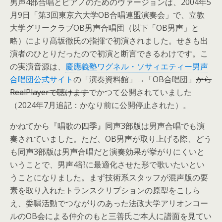
男声4部合唱とピアノのためのヴァージョンは、2004年5
月9日「第3回東京六大学OB合唱連盟演奏会」で、立教
大学グリークラブOB男声合唱団（以下「OB男声」と
略）により髙坂徹氏の指揮で初演されました。せきも出
演者のひとりだったので初演と断言できるわけです。こ
の実演音源は、
慶應義塾ワグネル・ソサィエティー男声
合唱団公式サイト
の「演奏資料館」→「OB合唱団」
から
RealPlayerで聴けます
でかつて公開されていました
（2024年7月追記：かなり前に公開停止された）。
かねてから『唱歌の四季』同声3部版は男声合唱でも演
奏されていました。ただ、OB男声が取り上げる際、どう
も同声3部版は男声合唱だと演奏効果が挙がりにくいと
いうことで、男声4部に最適化させた形で歌いたいとい
うことになりました。まず技術系スタッフが混声版の要
素を取り入れたトランスクリプションの原型をこしら
え、委嘱活動でつながりのあった法政大学アリオンコー
ルのOB会による仲介のもと三善氏ご本人に譜面を見てい