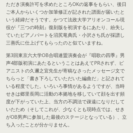
ただき演奏許可を求めたところOKの返事をもらい、後日
ご本人からいくつか加筆修正が記された譜面が届いたと
いう経緯だそうです。かつて法政大学アリオンコール現
役が『三つの時刻』復刻版を初演するにあたり、紛失し
ていたピアノパートを沼尻竜典氏・小沢さち氏が採譜し
三善氏に仕上げてもらったのと似ていますね。
第3回東京六大学OB合唱連盟演奏会が『唱歌の四季』男
声4部版初演にあたるということはあえてPRされず、ピ
アニストの久邇之宜先生が寄稿なさったメッセージ文で
ちらっと「書き下ろしていただいた編曲だ」と記されて
いる程度でした。いろいろ事情があるようですが、当時
せきは郷里長岡に活動の本拠地を移していて顔を出す頻
度が下がっていた上、当方の不調法で疎遠になりだして
いたため（そしてこれが、少なくとも現時点では、せき
がOB男声に参加した最後のステージとなっている）、立
ち入ったことが分かりません。