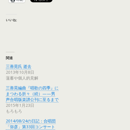
いいね:
関連
三善晃氏 逝去
2013年10月8日
薀蓄や個人的見解
三善晃編曲『唱歌の四季』に
まつわる折々（続）——男
声合唱版楽譜公刊に至るまで
2015年1月23日
もろもろ
2014/08/24の日記：合唱団
「弥彦」第33回コンサート