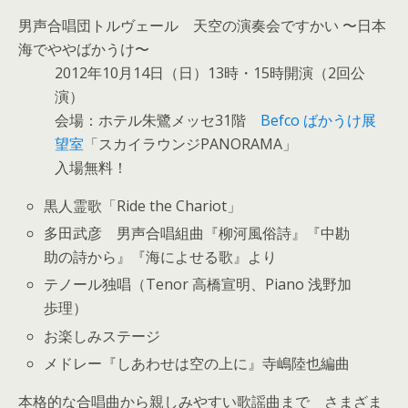
男声合唱団トルヴェール 天空の演奏会ですかい 〜日本
海でややばかうけ〜
2012年10月14日（日）13時・15時開演（2回公
演）
会場：ホテル朱鷺メッセ31階
Befco ばかうけ展
望室
「スカイラウンジPANORAMA」
入場無料！
黒人霊歌「Ride the Chariot」
多田武彦 男声合唱組曲『柳河風俗詩』『中勘
助の詩から』『海によせる歌』より
テノール独唱（Tenor 高橋宣明、Piano 浅野加
歩理）
お楽しみステージ
メドレー『しあわせは空の上に』寺嶋陸也編曲
本格的な合唱曲から親しみやすい歌謡曲まで さまざま