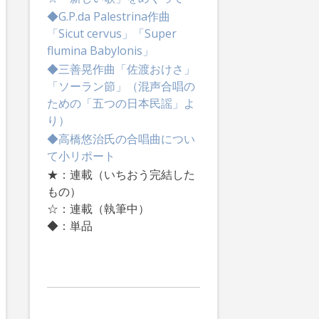
◆G.P.da Palestrina作曲
「Sicut cervus」「Super
flumina Babylonis」
◆三善晃作曲「佐渡おけさ」
「ソーラン節」（混声合唱の
ための「五つの日本民謡」よ
り）
◆高橋悠治氏の合唱曲につい
て小リポート
★：連載（いちおう完結した
もの）
☆：連載（執筆中）
◆：単品