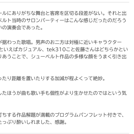
ールにありがちな舞台と客席を区切る段差がない。それと出
ベルト当時のサロンパーティーはこんな感じだったのだろう
いの演奏会であった。
が据わった歌唱。男声のお二方は対極に近いキャラクター
かといえばカジュアル、tek310こと佐藤さんはどちらかとい
りあうことで、シューベルト作品の多様な顔をうまく引き出
ったり距離を置いたりする加減が程よくって絶妙。
したほうが曲も歌い手も個性がより生かせたのではという気
打ちする作品解題が満載のプログラムパンフレット付きで、
たっぷり酔いしれました、感謝。