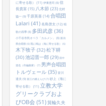
信
に寄せる歌）
(11)
伊東恵司
(8)
八木節
(23)
長貴富
(15)
北村
合唱団
千原英喜
(14)
協一
(9)
Lalari
(41)
名島啓太
(12)
唱
多田武彦
(36)
歌の四季
(8)
小千谷市民オペラ「カルメン」
(8)
新潟
県合唱祭
(6)
既に鴎は（海に寄せる歌）
(6)
木下牧子
(32)
松下耕
(30)
池辺晋一郎
(29)
田中
男声合唱団
達也（作編曲家）
(7)
トルヴェール
(35)
皆川
砂上（海に
達夫
(9)
直江の婿えらび
(7)
立教大学
寄せる歌）
(11)
グリークラブおよ
びOB会
(51)
箕輪久夫