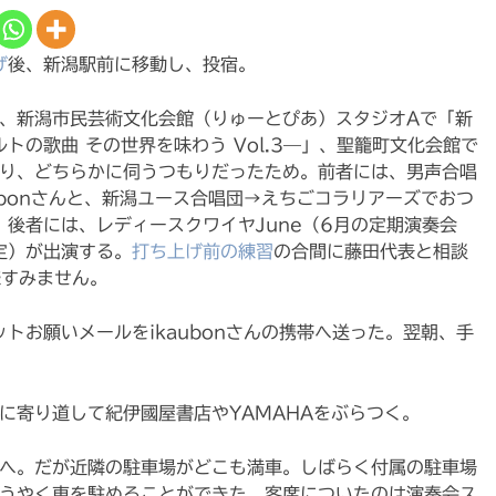
げ
後、新潟駅前に移動し、投宿。
に、新潟市民芸術文化会館（りゅーとぴあ）スタジオAで「新
トの歌曲 その世界を味わう Vol.3—」、聖籠町文化会館で
あり、どちらかに伺うつもりだったため。前者には、男声合唱
ubonさんと、新潟ユース合唱団→えちごコラリアーズでおつ
。後者には、レディースクワイヤJune（6月の定期演奏会
定）が出演する。
打ち上げ前の練習
の合間に藤田代表と相談
様すみません。
トお願いメールをikaubonさんの携帯へ送った。翌朝、手
に寄り道して紀伊國屋書店やYAMAHAをぶらつく。
あへ。だが近隣の駐車場がどこも満車。しばらく付属の駐車場
ようやく車を駐めることができた。客席についたのは演奏会ス