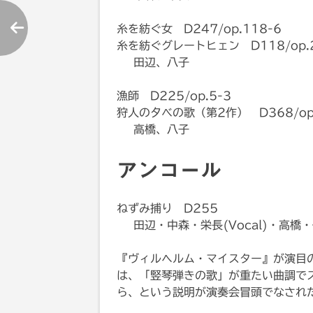
糸を紡ぐ女 D247/op.118-6
糸を紡ぐグレートヒェン D118/op.
田辺、八子
漁師 D225/op.5-3
狩人の夕べの歌（第2作） D368/op.
高橋、八子
アンコール
ねずみ捕り D255
田辺・中森・栄長(Vocal)・高橋
『ヴィルヘルム・マイスター』が演目
は、「竪琴弾きの歌」が重たい曲調で
ら、という説明が演奏会冒頭でなされ