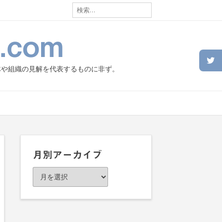
検
索:
.com
体や組織の見解を代表するものに非ず。
月別アーカイブ
月
別
ア
ー
カ