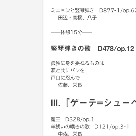
ミニョンと竪琴弾き D877-1/op.6
田辺・高橋、八子
——休憩15分——
竪琴弾きの歌 D478/op.12
孤独に身を委ねるものは
涙と共にパンを
戸口に忍んで
佐藤、栄長
III.『ゲーテ=シ
魔王 D328/op.1
羊飼いの嘆きの歌 D121/op.3-1
中森、栄長