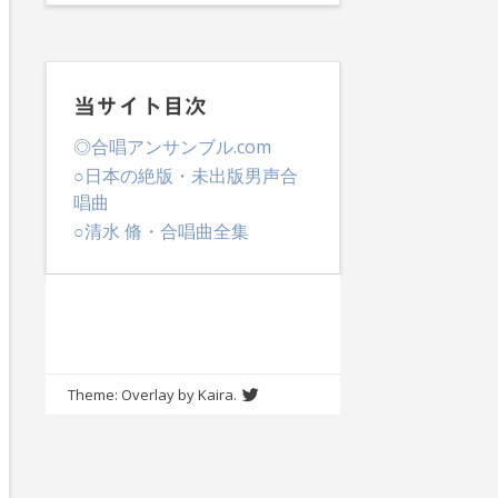
当サイト目次
◎合唱アンサンブル.com
○日本の絶版・未出版男声合
唱曲
○清水 脩・合唱曲全集
Theme: Overlay by
Kaira
.