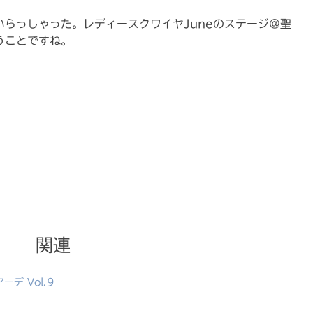
らっしゃった。レディースクワイヤJuneのステージ＠聖
うことですね。
関連
デ Vol.9