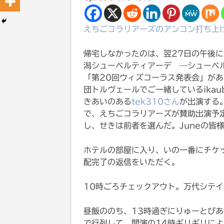
えちごコラリアーズのアンコン打ち上
帰宅しなかったのは、翌27日の午後
潟シューベルティアーデ —シューベル
「第20回ウィズコーラス発表会」が
団トルヴェールでご一緒しているika
きあいのある
tek310さん
が出演する
で、えちごコラリアーズが賛助出演予
し、せきは前者を選んだ。Juneの皆
ホテルの部屋に入り、いの一番にチケッ
配完了の返信をいただく。
10時ごろチェックアウト。万代シテイ
昼飯ののち、13時過ぎにりゅーとぴ
で行列して、開演の14時ギリギリに