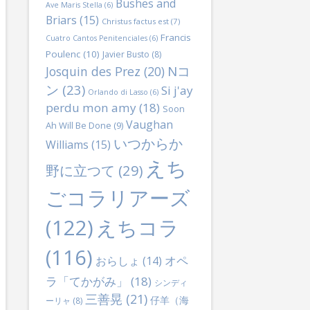
Bushes and
Ave Maris Stella
(6)
Briars
(15)
Christus factus est
(7)
Francis
Cuatro Cantos Penitenciales
(6)
Poulenc
(10)
Javier Busto
(8)
Nコ
Josquin des Prez
(20)
ン
(23)
Si j'ay
Orlando di Lasso
(6)
perdu mon amy
(18)
Soon
Vaughan
Ah Will Be Done
(9)
いつからか
Williams
(15)
えち
野に立つて
(29)
ごコラリアーズ
(122)
えちコラ
(116)
オペ
おらしょ
(14)
ラ「てかがみ」
(18)
シンディ
三善晃
(21)
仔羊（海
ーリャ
(8)