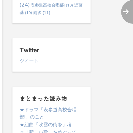
(24)
表参道高校合唱部!
(10)
近藤
雨後
(11)
基
(10)
Twitter
ツイート
まとまった読み物
★ドラマ「表参道高校合唱
部!」のこと
★組曲「吹雪の街を」考
☆「新しい歌」をめぐって