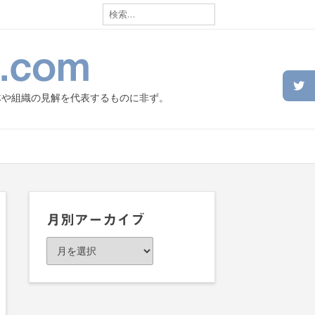
検
索:
.com
体や組織の見解を代表するものに非ず。
月別アーカイブ
月
別
ア
ー
カ