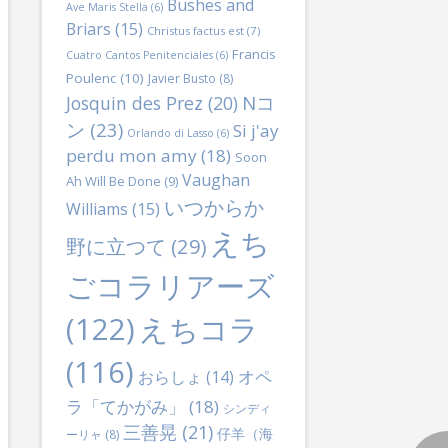
Bushes and
Ave Maris Stella
(6)
Briars
(15)
Christus factus est
(7)
Francis
Cuatro Cantos Penitenciales
(6)
Poulenc
(10)
Javier Busto
(8)
Nコ
Josquin des Prez
(20)
ン
(23)
Si j'ay
Orlando di Lasso
(6)
perdu mon amy
(18)
Soon
Vaughan
Ah Will Be Done
(9)
いつからか
Williams
(15)
えち
野に立つて
(29)
ごコラリアーズ
(122)
えちコラ
(116)
オペ
おらしょ
(14)
ラ「てかがみ」
(18)
シンディ
三善晃
(21)
仔羊（海
ーリャ
(8)