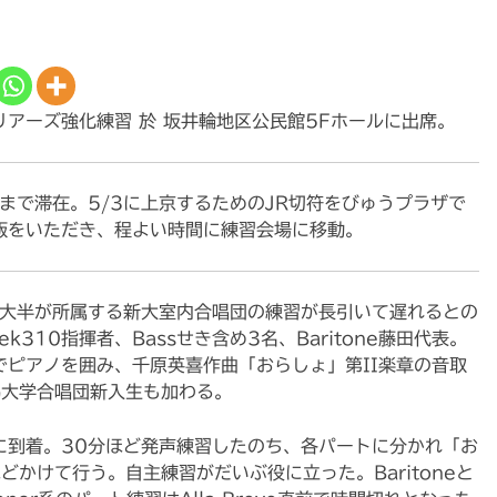
アーズ強化練習 於 坂井輪地区公民館5Fホールに出席。
まで滞在。5/3に上京するためのJR切符をびゅうプラザで
飯をいただき、程よい時間に練習会場に移動。
の大半が所属する新大室内合唱団の練習が長引いて遅れるとの
310指揮者、Bassせき含め3名、Baritone藤田代表。
ピアノを囲み、千原英喜作曲「おらしょ」第II楽章の音取
新潟大学合唱団新入生も加わる。
に到着。30分ほど発声練習したのち、各パートに分かれ「お
どかけて行う。自主練習がだいぶ役に立った。Baritoneと