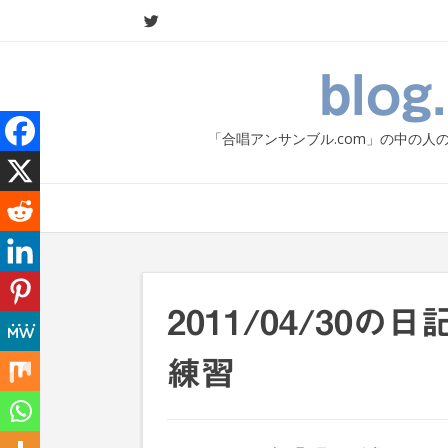
Skip
to
content
blo
「合唱アンサンブル.com」の中の
2011/04/30
練習