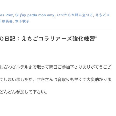
des Prez
,
Si j'ay perdu mon amy
,
いつからか野に立つて
,
えちごコ
千原英喜
,
木下牧子
4/30の日記：えちごコラリアーズ強化練習
”
わざわざホテルまで取って両日ご参加下さりありがてうござ
てしまいましたが、せきさんは音取りも早くて大変助かりま
どんどん参加して下さい。