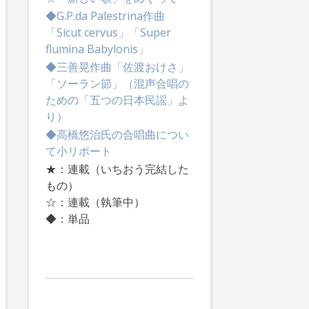
◆G.P.da Palestrina作曲
「Sicut cervus」「Super
flumina Babylonis」
◆三善晃作曲「佐渡おけさ」
「ソーラン節」（混声合唱の
ための「五つの日本民謡」よ
り）
◆高橋悠治氏の合唱曲につい
て小リポート
★：連載（いちおう完結した
もの）
☆：連載（執筆中）
◆：単品