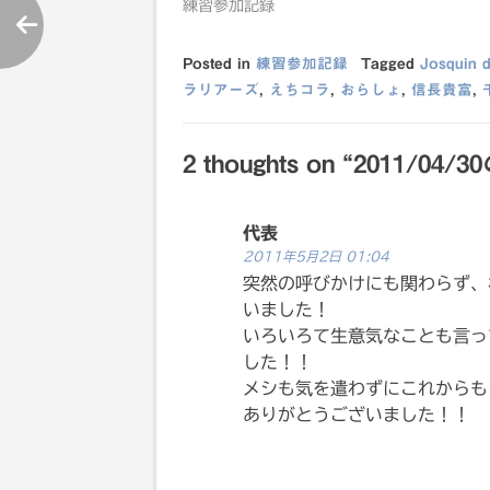
練習参加記録
Posted in
練習参加記録
Tagged
Josquin 
ラリアーズ
,
えちコラ
,
おらしょ
,
信長貴富
,
投
2 thoughts on “
2011/0
稿
ナ
代表
2011年5月2日 01:04
ビ
突然の呼びかけにも関わらず、
いました！
いろいろて生意気なことも言っ
ゲ
した！！
メシも気を遣わずにこれからも
ー
ありがとうございました！！
シ