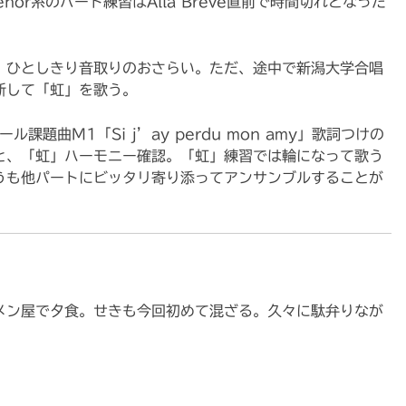
nor系のパート練習はAlla Breve直前で時間切れとなった
、ひとしきり音取りのおさらい。ただ、途中で新潟大学合唱
断して「虹」を歌う。
題曲M1「Si j’ay perdu mon amy」歌詞つけの
と、「虹」ハーモニー確認。「虹」練習では輪になって歌う
うも他パートにビッタリ寄り添ってアンサンブルすることが
メン屋で夕食。せきも今回初めて混ざる。久々に駄弁りなが