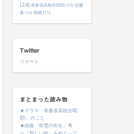
(24)
表参道高校合唱部!
(10)
近藤
雨後
(11)
基
(10)
Twitter
ツイート
まとまった読み物
★ドラマ「表参道高校合唱
lternative:
部!」のこと
★組曲「吹雪の街を」考
☆「新しい歌」をめぐって