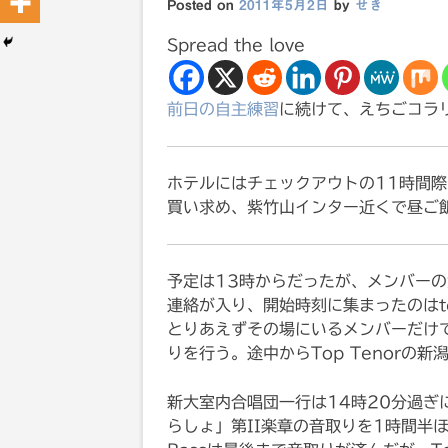
Posted on
2011年5月2日
by
せき
Spread the love
前日の自主練習
に続けて、えちごコラリ
ホテルにはチェックアウトの11時間際
買い求め、紫竹山インター近くで昼ご
予定は13時からだったが、メンバー
連絡が入り、開始時刻に集まったのはtek
とりあえずその場にいるメンバーだけで
りを行う。途中からTop Tenorの
新大室内合唱団一行は14時20分過ぎ
らしょ」第II楽章の音取りを1時間半ほ