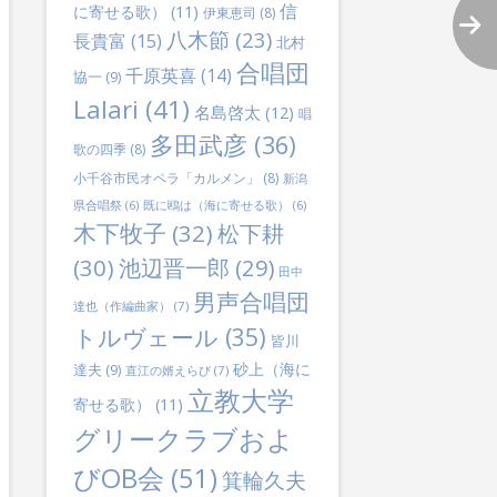
信
に寄せる歌）
(11)
伊東恵司
(8)
八木節
(23)
長貴富
(15)
北村
合唱団
千原英喜
(14)
協一
(9)
Lalari
(41)
名島啓太
(12)
唱
多田武彦
(36)
歌の四季
(8)
小千谷市民オペラ「カルメン」
(8)
新潟
県合唱祭
(6)
既に鴎は（海に寄せる歌）
(6)
木下牧子
(32)
松下耕
(30)
池辺晋一郎
(29)
田中
男声合唱団
達也（作編曲家）
(7)
トルヴェール
(35)
皆川
砂上（海に
達夫
(9)
直江の婿えらび
(7)
立教大学
寄せる歌）
(11)
グリークラブおよ
びOB会
(51)
箕輪久夫