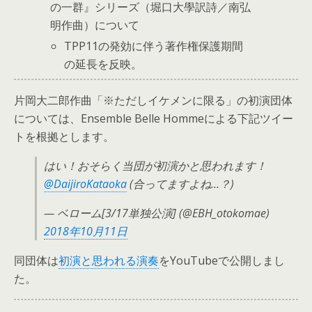
の一群』シリーズ（堀口大學訳詩／南弘
明作曲）について
TPP11の発効に伴う著作権保護期間
の延長を反映。
片岡大二郎作曲「※ただしイケメンに限る」の初演団体
については、Ensemble Belle Hommeによる下記ツイー
トを根拠とします。
はい！おそらく当団が初演かと思われます！
@DaijiroKataoka
(合ってますよね…？)
— ベローム[3/17単独公演] (@EBH_otokomae)
2018年10月11日
同団体は
初演と思われる演奏
をYouTubeで公開しまし
た。