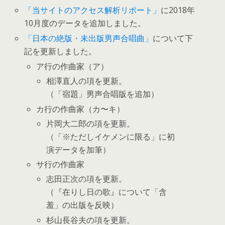
「当サイトのアクセス解析リポート」
に2018年
10月度のデータを追加しました。
「日本の絶版・未出版男声合唱曲」
について下
記を更新しました。
ア行の作曲家（ア）
相澤直人の項を更新。
（「宿題」男声合唱版を追加）
カ行の作曲家（カ〜キ）
片岡大二郎の項を更新。
（「※ただしイケメンに限る」に初
演データを加筆）
サ行の作曲家
志田正次の項を更新。
（『在りし日の歌』について「含
羞」の出版を反映）
杉山長谷夫の項を更新。