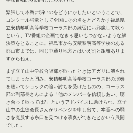
緊張して本番に弱いのをどうにかしたいということで、
コンクール強豪として全国にその名をとどろかす福島県
立安積黎明高等学校コーラス部の練習にお邪魔して歌う
という、TV番組の企画でなきゃ思いもつかないような解
決策をとることに。福島市から安積黎明高等学校のある
郡山市までは、同じ中通り地方とはいえ割と距離ありま
すからねえ。
まず立子山中学校合唱部が歌ったときはアガリに潰され
てしまったと凹み、安積黎明高等学校コーラス部の演奏
を聴いてショックの追い討ちを受けたものの、コーラス
部の副部長さんによる「他のメンバーを信頼しあい、聴
き合って歌っては?」というアドバイスに助けられ、立子
山中の生徒会長さんがリベンジを申し出て、本番への弱
さを克服する糸口を見つける演奏ができたとかいう展開
でした。