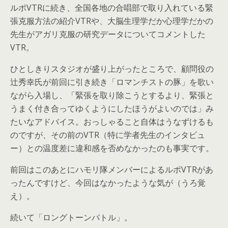
ルポVTRに続き、全国各地の合唱部で取り入れている緊
張克服方法の紹介VTRや、大脳生理学だか心理学だかの
先生がアガリ克服の研究データについてコメントした
VTR。
ひとしきりスタジオが盛り上がったところで、顧問役の
辻秀幸氏が前回に引き続き「ロマンチストの豚」を歌い
ながら入場し、「緊張を取り除こうとするより、緊張と
うまく付き合ってゆくようにしたほうがよいのでは」み
たいなアドバイス。おっしゃること自体はうなずけるも
のですが、その前のVTR（特に学者先生のインタビュ
ー）との温度差に違和感を否めなかったのも事実です。
前回はこのあとにハモリ隊メンバーによるルポVTRがあ
ったんですけど、今回はなかったような気が（うろ覚
え）。
続いて「ロングトーンバトル」。