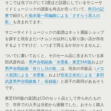
そこでは当ブログにて2度ほど話題にしているサニーサ
イドミュージックの譜面も何点か売っていて、
昨日の記
事
で紹介した
福永陽一郎編曲による「さすらう若人の
歌」
も含まれてます。
サニーサイドミュージックの楽譜はネット通販ショップ
を探すと現在まだパナムジカ以外にも取り扱い店が存在
するようですけど、いつまで買えるか分かりませんよ。
ついでに書いておくと、そのセール品に含まれている多
田武彦作品・
男声合唱組曲「水墨集」東芝EMI版
および
男声合唱組曲「在りし日の歌」
は、現在の市販品（
メロ
ス楽譜による「水墨集」
および
音楽之友社による「多田
武彦男声合唱曲集７」収録版
）と若干の異同があるそう
です。
東芝EMI版の楽譜はCDのセット品として作られたもの
で、市井での入手は当初から困難でした。おそらく購入