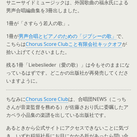
サニーサイドミュージックは、外国歌曲の福永氏による
男声合唱編曲集を3冊出しました。
1冊が「さすらう若人の歌」。
1冊が
男声合唱とピアノのための「ジプシーの歌」
で、
こちらは
Chorus Score Clubこと有限会社キックオフ
が
拾い上げてくださいました。
残る1冊「Liebeslieder（愛の歌）」は今もそのままにな
っているはずです。どこかの出版社が再発売してくださ
いますように。
ちなみに
Chorus Score Club
は、合唱団NEWS（こっち
さんが音楽監督を務める）が佐藤さおり氏に委嘱したア
カペラ小品集の楽譜を出している出版社です。
あるときから公式サイトにアクセスできないことに気づ
き、いずれ稲垣社長にお目にかかる折があったら問い合