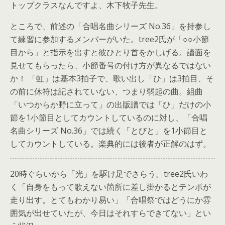
トップクラスなんですよ、木下牧子先生。
ところで、前述の「合唱名曲シリーズ No.36」を持参し
て練習に参加するメンバーがいた。tree2氏が「○○小節
目から」と指示を出すと彼ひとり首をかしげる。譜面を
見せてもらったら、小節番号の付け方が異なるではない
か！ 「虹」は基本3拍子で、歌い出し「ひ」は3拍目、そ
の前に休符は記されていない、つまり弱起の曲。組曲
「いつからか野に立って」の出版譜では「ひ」だけの小
節を1小節目としてカウントしているのに対し、「合唱
名曲シリーズ No.36」では続く「とびと」を1小節目と
してカウントしている。楽典的には後者が正解のはず。
20時ぐらいから「光」を駆け足でさらう。tree2氏いわ
く「自身をもって歌えない箇所に差し掛かるとテンポが
走り出す。とてもわかり易い」「合唱祭ではどうにか雰
囲気が出せていたが、今日はそれすらできてない」とい