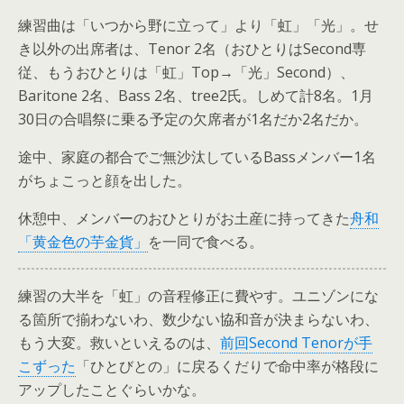
練習曲は「いつから野に立って」より「虹」「光」。せ
き以外の出席者は、Tenor 2名（おひとりはSecond専
従、もうおひとりは「虹」Top→「光」Second）、
Baritone 2名、Bass 2名、tree2氏。しめて計8名。1月
30日の合唱祭に乗る予定の欠席者が1名だか2名だか。
途中、家庭の都合でご無沙汰しているBassメンバー1名
がちょこっと顔を出した。
休憩中、メンバーのおひとりがお土産に持ってきた
舟和
「黄金色の芋金貨」
を一同で食べる。
練習の大半を「虹」の音程修正に費やす。ユニゾンにな
る箇所で揃わないわ、数少ない協和音が決まらないわ、
もう大変。救いといえるのは、
前回Second Tenorが手
こずった
「ひとびとの」に戻るくだりで命中率が格段に
アップしたことぐらいかな。