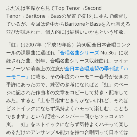
ふだんは客席から見てTop Tenor→Second
Tenor→Baritone→Bassの配置で横1列に並んで練習し
ているが、今回は途中からBaritoneとBassを入れ替える
並びが試された。個人的には結構いいかもという印象。
「虹」は2007年（平成19年度）第60回全日本合唱コンク
ールの課題曲に選ばれ「
合唱名曲シリーズ
No.36」に収
録された曲。例年、合唱名曲シリーズ収録曲は、ライナ
ーノーツや演奏上の注意が
全日本合唱連盟の季刊誌「ハ
ーモニー」
に載る。その年度のハーモニー春号がせきの
手許にあったので、練習の参考になればと「虹」のペー
ジに記された作曲者の文章をコピーして持参・配布して
みた。すると『上を目指すときりがないけれど、それほ
どストイックにならず気持よくハモって楽しむ、ことも
できます』という記述へメンバー一同からツッコミの
嵐。「虹」をストイックにならず気持よくハモって楽し
めるだけのアンサンブル能力を持つ合唱団って日本では