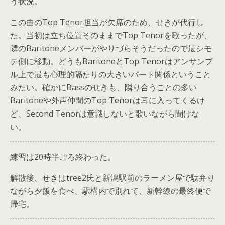
う状況。
この曲のTop Tenor担当が欠席のため、せきが代行し
た。当初は立ち位置そのままでTop Tenorを歌ったが、
隣のBaritoneメンバーがやりづらそうだったので最シモ
テ側に移動。どうもBaritoneとTop Tenorはアンサンブ
ル上で最も心理的隔たりの大きいパート関係ということ
みたい。確かにBassのせきも、隣り合うことの多い
Baritoneや外声仲間のTop Tenorは耳に入ってくるけ
ど、Second Tenorは意識しないと歌いながら聞けな
い。
練習は20時半ごろ終わった。
解散後、せきはtree2氏と新潟駅前のラーメン屋で駄弁り
ながら夕飯を食べ、駅構内で別れて、新幹線の最終便で
帰宅。