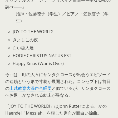
オリジナルステージ：『クリスマス曲集——聖なる夜の
調べ——』
指揮：佐藤瞭子（学生）／ピアノ：笠原杏子（学
生）
JOY TO THE WORLD!
きよしこの夜
白い恋人達
HODIE CHRISTUS NATUS EST
Happy Xmas (War is Over)
今回は、町の人々にサンタクロースが出会うエピソード
の連鎖という形で寸劇が展開された。コンセプトは前日
の
上越教育大混声合唱団
と似ているが、サンタクロース
へお返しがなされる結末が異なる。
「JOY TO THE WORLD!」はJohn Rutterによる、かの
Haendel「Messiah」を模した趣向が面白い編曲。