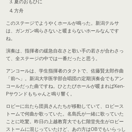
夏のおもひに
方舟
このステージでようやくホールが鳴った。新潟テルサ
は、ガンガン鳴らさないと暖まらないホールなんです
ね。
演奏は、指揮者の緩急自在さと歌い手の若さが合わさっ
て、全ステージの中では一番だったと思う。
アンコールは、学生指揮者のタクトで、佐藤賢太郎作曲
「前へ」。新潟大学医学部合唱団の定期演奏会でもアン
コールだった曲ですね。ひとたびホールが暖まればKen-
Pサウンドもちゃんと鳴り響く。
ロビーに出たら団員さんたちが移動していて、ロビース
トームで何曲か歌っていた。名島氏が一緒に歌っていた
ことに吃驚。昨日の上越教育大でも仁階堂先生がロビー
ストームに混じっていたけど、あの方はOBでもいらっし