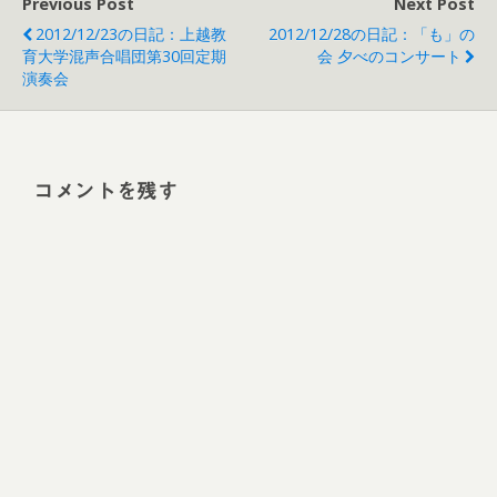
Previous Post
Next Post
2012/12/23の日記：上越教
2012/12/28の日記：「も」の
育大学混声合唱団第30回定期
会 夕べのコンサート
演奏会
コメントを残す
Alt