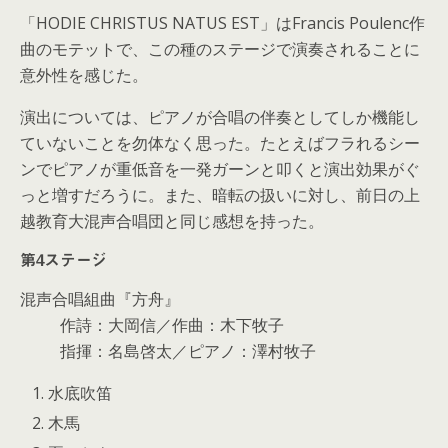
「HODIE CHRISTUS NATUS EST」はFrancis Poulenc作
曲のモテットで、この種のステージで演奏されることに
意外性を感じた。
演出については、ピアノが合唱の伴奏としてしか機能し
ていないことを勿体なく思った。たとえばフラれるシー
ンでピアノが重低音を一発ガーンと叩くと演出効果がぐ
っと増すだろうに。また、暗転の扱いに対し、前日の上
越教育大混声合唱団と同じ感想を持った。
第4ステージ
混声合唱組曲『方舟』
作詩：大岡信／作曲：木下牧子
指揮：名島啓太／ピアノ：澤村牧子
水底吹笛
木馬