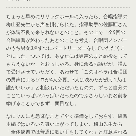
ちょっと早めにリリックホールに入ったら、合唱指導の
梅山登先生から声を掛けられた。指導助手の佐藤匠さん
が体調不良で来られないとのこと。その上で「全9回の
合唱練習が終わったあとのことを考え、合唱団メンバー
のうち男女3名ずつにパートリーダーをしていただくこ
とにした。ついては、あなたには男声のまとめ役をして
もらえないか」とおっしゃる。身に余るお話だが、謹ん
で受けさせていただく。あわせて「このオペラは合唱団
の男声によるソロが4人必要。3人は決めたが残り1人は
誰がいいか」と相談もいただいたものの、ずっと自分の
ことでいっぱいいっぱいだったのでふさわしいお名前を
挙げることができず、面目なし。
なにぶんにも急遽なことで全く準備をしておらず、練習
本編ではいろいろ舞い上がってしまい、梅山先生から
「全体練習では普通に歌い手をしてくれ」と注意される