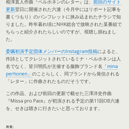
相澤直人作曲『ペルホネンのレター』は、
前回のサイト
更新
翌日に開催された六連（今月中にはリポート記事を
書くつもり）のパンフレットに挟み込まれたチラシで知
りました。昨年暮れ頃にNHK総合で放映された某番組で
ちらっと紹介されたらしいのですが、視聴し損ねまし
た。
委嘱初演予定団体メンバーのInstagram投稿
によると、
作詩としてクレジットされているミナ・ペルホネンは人
名でなく、皆川明氏が主催する服飾ブランド名
「mina
perhonen」
のことらしく、同ブランドから発信される
「レター」に作曲されたものだそうです。
この作品、および前回の更新で載せた三澤洋史作曲
『Missa pro Pace』が初演される予定の第11回OB六連
を、せきは聴きに行きたいと思っております。
共有: