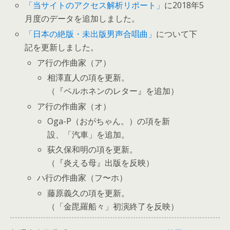
「当サイトのアクセス解析リポート」
に2018年5
月度のデータを追加しました。
「日本の絶版・未出版男声合唱曲」
について下
記を更新しました。
ア行の作曲家（ア）
相澤直人の項を更新。
（『ペルホネンのレター』を追加）
ア行の作曲家（オ）
Oga-P（おがちゃん。）の項を新
設、「汽車」を追加。
荻久保和明の項を更新。
（『炎える母』出版を反映）
ハ行の作曲家（フ〜ホ）
藤原義久の項を更新。
（「金毘羅船々」初演終了を反映）