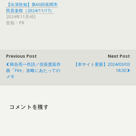
【出演告知】第60回長岡市
民音楽祭（2024/11/17）
2024年11月4日
告知・PR
Previous Post
Next Post
和合亮一作詩／信長貴富作
【本サイト更新】2024/03/03
曲「Fire」攻略にあたっての
18:30
メモ
コメントを残す
Alt