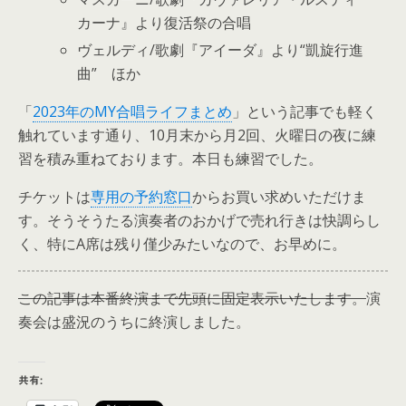
カーナ』より復活祭の合唱
ヴェルディ/歌劇『アイーダ』より“凱旋行進
曲” ほか
「
2023年のMY合唱ライフまとめ
」という記事でも軽く
触れています通り、10月末から月2回、火曜日の夜に練
習を積み重ねております。本日も練習でした。
チケットは
専用の予約窓口
からお買い求めいただけま
す。そうそうたる演奏者のおかげで売れ行きは快調らし
く、特にA席は残り僅少みたいなので、お早めに。
この記事は本番終演まで先頭に固定表示いたします。
演
奏会は盛況のうちに終演しました。
共有: